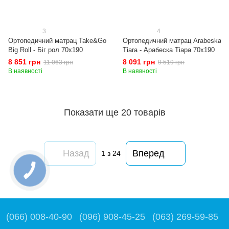
3
4
Ортопедичний матрац Take&Go
Ортопедичний матрац Arabeska
Big Roll - Біг рол 70x190
Tiara - Арабеска Тіара 70x190
8 851 грн
8 091 грн
11 063 грн
9 519 грн
В наявності
В наявності
Показати ще 20 товарів
Назад
Вперед
1
з 24
(066) 008-40-90
(096) 908-45-25
(063) 269-59-85