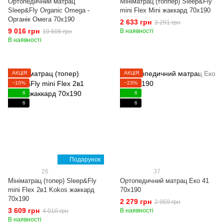
Ортопедичний матрац
Мініматрац (топпер) Sleep&Fly
Sleep&Fly Organic Omega -
mini Flex Mini жаккард 70x190
Органік Омега 70x190
2 633 грн
3 291 грн
9 016 грн
В наявності
10 606 грн
В наявності
АКЦІЯ
АКЦІЯ
−10%
−23%
6
6
6
6
Подарунок
26
37
Мініматрац (топер) Sleep&Fly
Ортопедичний матрац Еко 41
mini Flex 2в1 Kokos жаккард
70x190
70x190
2 279 грн
2 959 грн
3 609 грн
В наявності
4 010 грн
В наявності