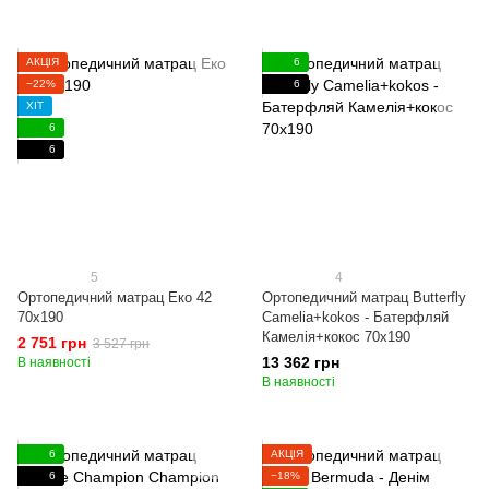
АКЦІЯ
6
−22%
6
ХІТ
6
6
5
4
Ортопедичний матрац Еко 42
Ортопедичний матрац Butterfly
70x190
Camelia+kokos - Батерфляй
Камелія+кокос 70x190
2 751 грн
3 527 грн
13 362 грн
В наявності
В наявності
6
АКЦІЯ
6
−18%