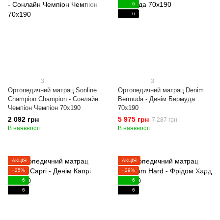
6
6
3
3
Ортопедичний матрац Sonline
Ортопедичний матрац Denim
Champion Champion - Сонлайн
Bermuda - Денім Бермуда
Чемпіон Чемпіон 70x190
70x190
2 092 грн
5 975 грн
7 287 грн
В наявності
В наявності
АКЦІЯ
АКЦІЯ
−25%
−29%
6
6
6
6