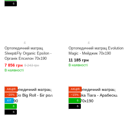
6
4
4
Ортопедичний матрац
Ортопедичний матрац Evolution
Sleep&Fly Organic Epsilon -
Magic - Мейджик 70x190
Органік Епсилон 70x190
11 185 грн
7 856 грн
В наявності
9 243 грн
В наявності
АКЦІЯ
АКЦІЯ
−20%
−15%
ХІТ
6
6
6
6