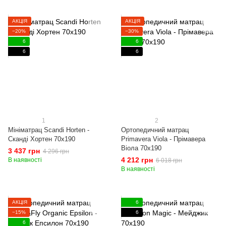
АКЦІЯ
АКЦІЯ
−20%
−30%
6
6
6
6
1
2
Мініматрац Scandi Horten -
Ортопедичний матрац
Сканді Хортен 70x190
Primavera Viola - Прімавера
Віола 70x190
3 437 грн
4 296 грн
4 212 грн
В наявності
6 018 грн
В наявності
АКЦІЯ
6
−15%
6
6