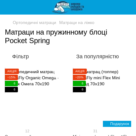
Ортопедичні матраци
Матраци на ліжко
Матраци на пружинному блоці
Pocket Spring
Фільтр
За популярністю
АКЦІЯ
АКЦІЯ
−15%
−20%
6
6
6
6
Подарунок
12
31