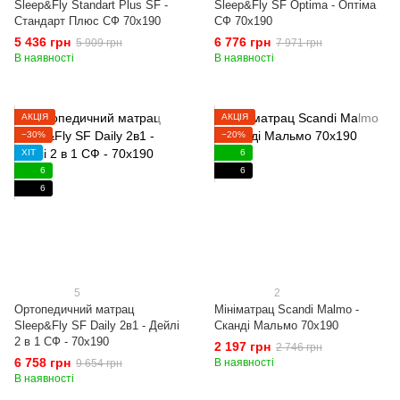
Sleep&Fly Standart Plus SF -
Sleep&Fly SF Optima - Оптіма
Стандарт Плюс СФ 70x190
СФ 70x190
5 436 грн
6 776 грн
5 909 грн
7 971 грн
В наявності
В наявності
АКЦІЯ
АКЦІЯ
−30%
−20%
ХІТ
6
6
6
6
5
2
Ортопедичний матрац
Мініматрац Scandi Malmo -
Sleep&Fly SF Daily 2в1 - Дейлі
Сканді Мальмо 70x190
2 в 1 СФ - 70x190
2 197 грн
2 746 грн
6 758 грн
В наявності
9 654 грн
В наявності