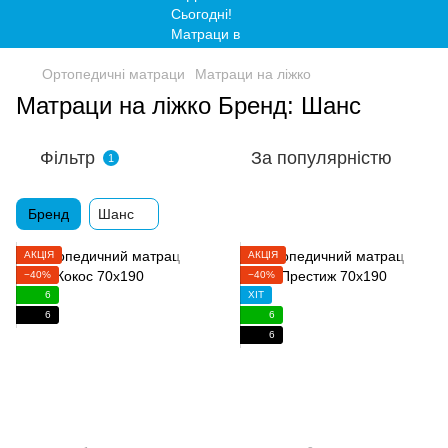
Ортопедичні матраци
Матраци на ліжко
Матраци на ліжко Бренд: Шанс
Фільтр
За популярністю
1
Бренд
Шанс
АКЦІЯ
АКЦІЯ
−40%
−40%
6
ХІТ
6
6
6