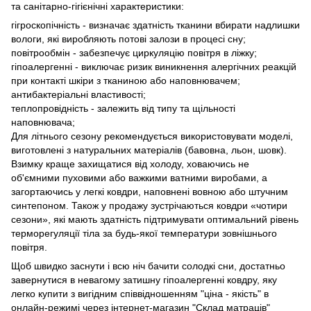
та санітарно-гігієнічні характеристики:
гігроскопічність - визначає здатність тканини вбирати надлишки
вологи, які виробляють потові залози в процесі сну;
повітрообмін - забезпечує циркуляцію повітря в ліжку;
гіпоалергенні - виключає ризик виникнення алергічних реакцій
при контакті шкіри з тканиною або наповнювачем;
антибактеріальні властивості;
теплопровідність - залежить від типу та щільності
наповнювача;
Для літнього сезону рекомендується використовувати моделі,
виготовлені з натуральних матеріалів (бавовна, льон, шовк).
Взимку краще захищатися від холоду, ховаючись не
об'ємними пуховими або важкими ватними виробами, а
загортаючись у легкі ковдри, наповнені вовною або штучним
синтепоном. Також у продажу зустрічаються ковдри «чотири
сезони», які мають здатність підтримувати оптимальний рівень
терморегуляції тіла за будь-якої температури зовнішнього
повітря.
Щоб швидко заснути і всю ніч бачити солодкі сни, достатньо
завернутися в невагому затишну гіпоалергенні ковдру, яку
легко купити з вигідним співвідношенням "ціна - якість" в
онлайн-режимі через інтернет-магазин "Склад матраців"