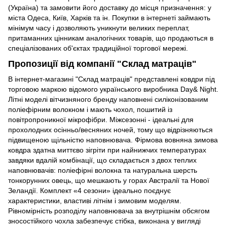
(Україна) та замовити його доставку до місця призначення: у
міста Одеса, Київ, Харків та ін. Покупки в інтернеті займають
мінімум часу і дозволяють уникнути великих переплат,
притаманних цінникам аналогічних товарів, що продаються в
спеціалізованих об'єктах традиційної торгової мережі.
Пропозиції від компанії "Склад матраців"
В інтернет-магазині "Склад матраців" представлені ковдри під
торговою маркою відомого українського виробника Day& Night.
Літні моделі вітчизняного бренду наповнені силіконізованим
поліефірним волокном і мають чохол, пошитий із
повітропроникної мікрофібри. Міжсезонні - ідеальні для
прохолодних осінньо/весняних ночей, тому що відрізняються
підвищеною щільністю наповнювача. Фірмова вовняна зимова
ковдра здатна миттєво зігріти при найнижчих температурах
завдяки вдалій комбінації, що складається з двох теплих
наповнювачів: поліефірні волокна та натуральна шерсть
тонкорунних овець, що мешкають у горах Австралії та Нової
Зеландії. Комплект «4 сезони» ідеально поєднує
характеристики, властиві літнім і зимовим моделям.
Рівномірність розподілу наповнювача за внутрішнім обсягом
зносостійкого чохла забезпечує стібка, виконана у вигляді