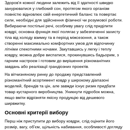
Здоров'я кожної людини залежить від її здатності швидко
занурюватися у глибокий сон, протягом якого організм
повністю відновлює свій енергетичний баланс та повертає
сили, необхідні для здійснення фізичної чи розумової роботи.
Вибираючи постільні речі, особливу увагу слід приділити
ковдрі, основна функція якої полягає у забезпеченні захисту
тіла від холоду взимку та в період міжсезоння, а також
створенні максимально комфортних умов для відпочинку
літніми спекотними ночами. Закутавшись у легку і теплу
ковдру, можна добре виспатися, прокинувшись бадьорим, з
гарним настроєм і готовим до вирішення різноманітних
завдань або реалізації грандіозних проектів.
На вітчизняному ринку до продажу представлений
різноманітний асортимент ковдр у широкому діапазоні
моделей, брендів та цін, але завжди існує ризик придбати
товар кустарного виробництва. Уникнути підробок можна,
якщо вміти відрізняти якісну продукцію від дешевого
ширвжитку.
Основні критерії вибору
Перш ніж приступити до вибору ковдри, слід оцінити його
розмір, вагу, об'єм, щільність набивання, особливості догляду