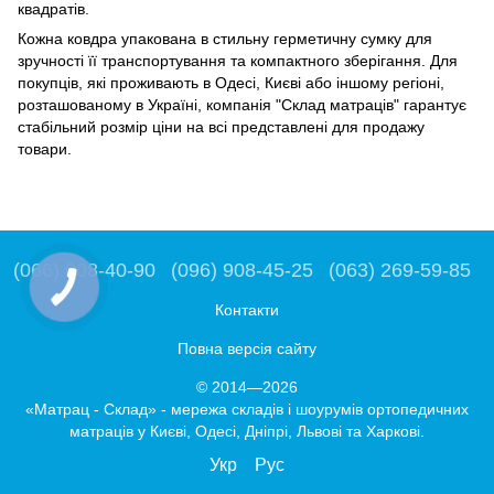
квадратів.
Кожна ковдра упакована в стильну герметичну сумку для
зручності її транспортування та компактного зберігання. Для
покупців, які проживають в Одесі, Києві або іншому регіоні,
розташованому в Україні, компанія "Склад матраців" гарантує
стабільний розмір ціни на всі представлені для продажу
товари.
(066) 008-40-90
(096) 908-45-25
(063) 269-59-85
Контакти
Повна версія сайту
© 2014—2026
«Матрац - Склад» - мережа складів і шоурумів ортопедичних
матраців у Києві, Одесі, Дніпрі, Львові та Харкові.
Укр
Рус