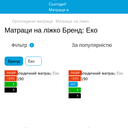
Ортопедичні матраци
Матраци на ліжко
Матраци на ліжко Бренд: Еко
Фільтр
За популярністю
1
Бренд
Еко
АКЦІЯ
АКЦІЯ
−23%
−22%
6
ХІТ
6
6
6