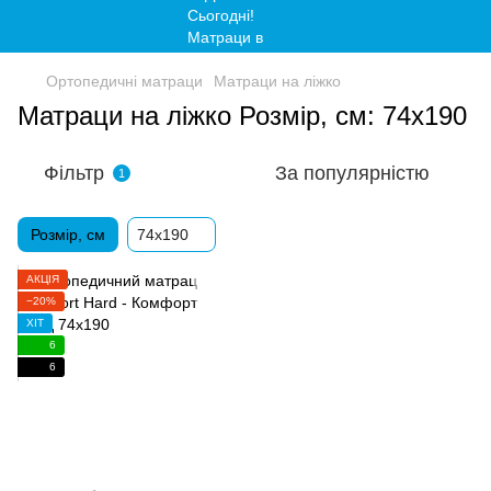
Ортопедичні матраци
Матраци на ліжко
Матраци на ліжко Розмір, см: 74х190
Фільтр
За популярністю
1
Розмір, см
74х190
АКЦІЯ
−20%
ХІТ
6
6