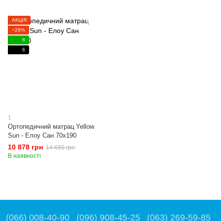
АКЦІЯ
−26%
6
6
1
Ортопедичний матрац Yellow
Sun - Елоу Сан 70x190
10 878 грн
14 685 грн
В наявності
(066) 008-40-90
(096) 908-45-25
(063) 269-59-85