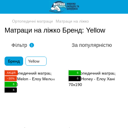
Ортопедичні матраци
Матраци на ліжко
Матраци на ліжко Бренд: Yellow
Фільтр
За популярністю
1
Бренд
Yellow
АКЦІЯ
6
−30%
6
6
6