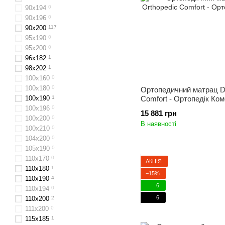
90х194
0
90x196
0
90x200
117
95х190
0
95х200
0
96х182
1
98х202
1
100x160
0
100х180
0
Ортопедичний матрац Do
100х190
1
Comfort - Ортопедік Ко
100х196
0
15 881 грн
100x200
0
В наявності
100х210
0
104x200
0
105х190
0
110х170
0
АКЦІЯ
110x180
1
−15%
110x190
4
6
110x194
0
6
110х200
2
111x200
0
115х185
1