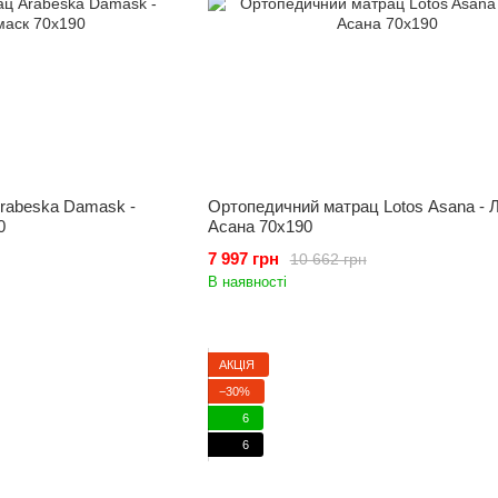
rabeska Damask -
Ортопедичний матрац Lotos Asana - 
0
Асана 70x190
7 997 грн
10 662 грн
В наявності
АКЦІЯ
−30%
6
6