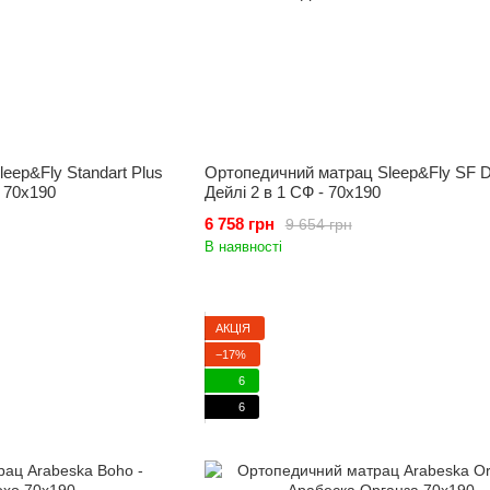
eep&Fly Standart Plus
Ортопедичний матрац Sleep&Fly SF Da
 70x190
Дейлі 2 в 1 СФ - 70x190
6 758 грн
9 654 грн
В наявності
АКЦІЯ
−17%
6
6