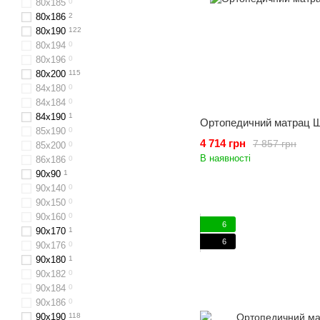
80х185
0
80x186
2
80x190
122
80х194
0
80х196
0
80x200
115
84х180
0
84x184
0
84х190
1
Ортопедичний матрац Ш
85х190
0
4 714 грн
7 857 грн
85х200
0
В наявності
86х186
0
90х90
1
90х140
0
90x150
0
90x160
0
6
90х170
1
6
90х176
0
90x180
1
90х182
0
90х184
0
90x186
0
90x190
118