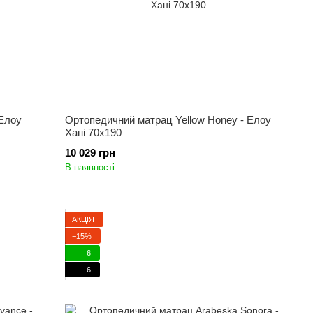
 Елоу
Ортопедичний матрац Yellow Honey - Елоу
Хані 70x190
10 029 грн
В наявності
АКЦІЯ
−15%
6
6