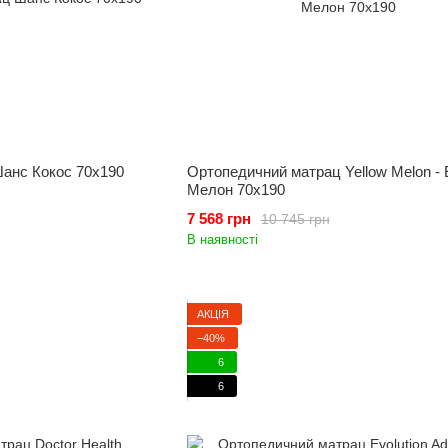
анс Кокос 70x190
Ортопедичний матрац Yellow Melon -
Мелон 70x190
7 568 грн
10 745 грн
В наявності
АКЦІЯ
−40%
6
6