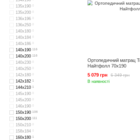
135х190
0
135х200
0
136х196
0
136x250
0
140х180
0
140х184
0
140х186
0
140x190
116
140x200
116
Ортопедичний матрац Тиs
140x230
0
Найтфолл 70x190
140x250
0
5 079 грн
6 349 грн
142x180
0
142х182
1
В наявності
144х210
1
145х190
0
145х200
0
146х190
0
150x190
106
150x200
111
150х210
0
158x184
0
160x180
1