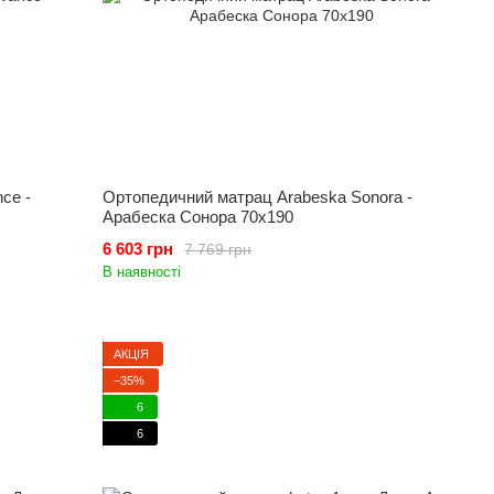
ce -
Ортопедичний матрац Arabeska Sonora -
Арабеска Сонора 70x190
6 603 грн
7 769 грн
В наявності
АКЦІЯ
−35%
6
6