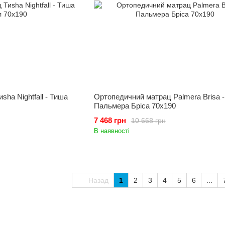
hа Nightfall - Тиша
Ортопедичний матрац Palmera Brisa -
Пальмера Бріса 70x190
7 468 грн
10 668 грн
В наявності
Назад
1
2
3
4
5
6
...