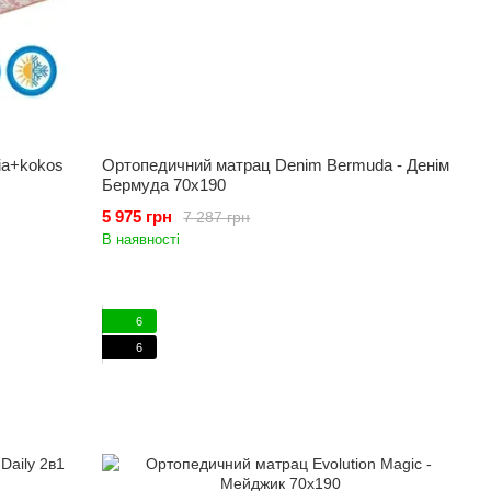
ia+kokos
Ортопедичний матрац Denim Bermuda - Денім
Бермуда 70x190
5 975 грн
7 287 грн
В наявності
6
6