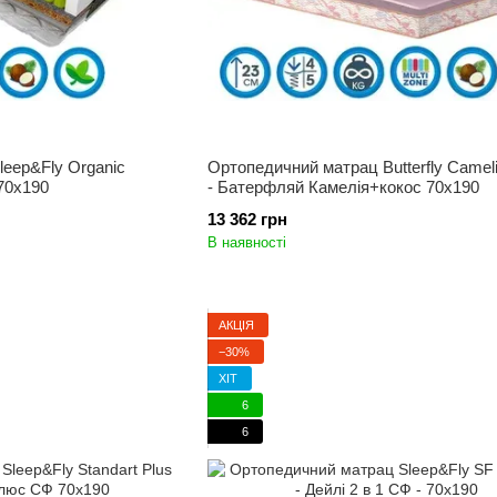
eep&Fly Organic
Ортопедичний матрац Butterfly Camel
70x190
- Батерфляй Камелія+кокос 70x190
13 362 грн
В наявності
АКЦІЯ
−30%
ХІТ
6
6