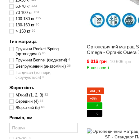
20-50 кг
50-70 кг
123
70-100 кг
123
100-130 кг
115
130-150 кг
90
> 150 кг
29
Тип матраца
Ортопедичний матрац Sl
Пружини Pocket Spring
Omega - Органік Омега 
(ортопедичні)
85
Пружини Bonnel (бюджетні)
4
9 016 грн
10 606 грн
Безпружинний (анатомічні)
36
В наявності
На диван (топпери,
скручуються)
0
Жорсткість
АКЦІЯ
М'який (1, 2, 3)
32
−8%
Середній (4)
88
6
Жорсткий (5)
68
6
Розмір, см
50х70
0