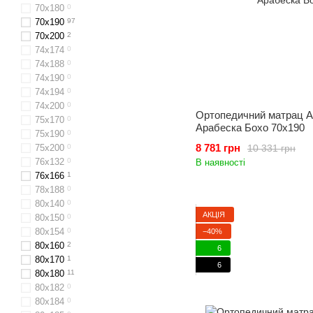
70x180
0
70x190
97
70x200
2
74х174
0
74х188
0
74х190
0
74х194
0
74х200
0
Ортопедичний матрац A
75х170
0
Арабеска Бохо 70x190
75х190
0
8 781 грн
10 331 грн
75х200
0
76x132
0
В наявності
76x166
1
78х188
0
80х140
0
АКЦІЯ
80x150
0
80х154
0
−40%
80х160
2
6
80x170
1
6
80х180
11
80х182
0
80х184
0