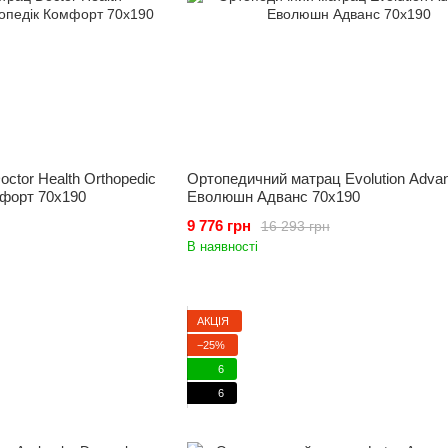
ctor Health Orthopedic
Ортопедичний матрац Evolution Advan
мфорт 70x190
Еволюшн Адванс 70x190
9 776 грн
16 293 грн
В наявності
АКЦІЯ
−25%
6
6