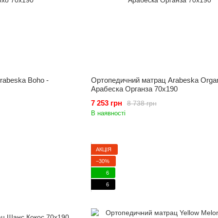
rabeska Boho -
Ортопедичний матрац Arabeska Organ
Арабеска Органза 70x190
7 253 грн
8 738 грн
В наявності
АКЦІЯ
−30%
6
6