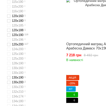
115х190
0
115х200
0
116x190
0
120x160
1
120x180
1
120x185
0
120х188
1
120x190
116
120х196
0
Ортопедичний матрац A
120x200
117
Арабеска Дамаск 70x19
124x200
0
125х190
0
7 218 грн
8 492 грн
125х200
0
В наявності
128x190
0
130х160
0
130x180
0
130х190
1
АКЦІЯ
130x200
2
−20%
130x230
0
ХІТ
132х210
0
6
134х174
0
6
134х180
0
134х190
0