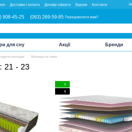
У
ння
Доставка і оплата
Договір оферти
Відгуки
Контакти
) 908-45-25
(063) 269-59-85
Передзвонити вам?
ри для сну
Акції
Бренди
педичні матраци
Матраци на ліжко
 21 - 23
6
6