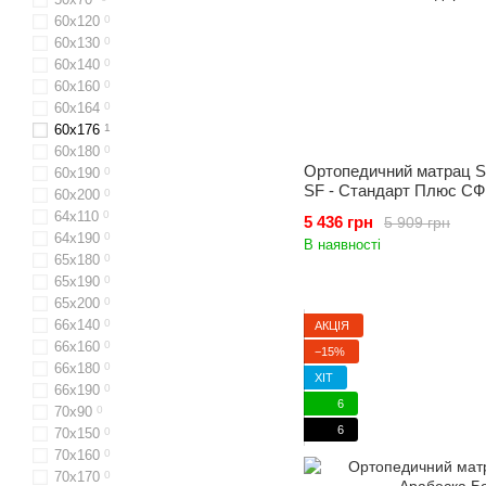
60x120
0
60х130
0
60x140
0
60х160
0
60x164
0
60х176
1
60х180
0
Ортопедичний матрац Sl
60х190
0
SF - Стандарт Плюс СФ
60х200
0
64х110
0
5 436 грн
5 909 грн
64x190
0
В наявності
65x180
0
65х190
0
65х200
0
66x140
0
АКЦІЯ
66x160
0
−15%
66х180
0
ХІТ
66х190
0
6
70х90
0
6
70x150
0
70x160
0
70х170
0