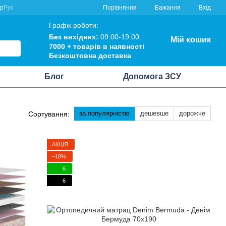
Порівняння
кр
Рус
Бажання
Вхід
Графік роботи:
Без вихідних:
09:00-19:00
Мій кошик
7000 +
товарів в наявності
Безкоштовна
доставка
Блог
Допомога ЗСУ
за популярністю
дешевше
дорожче
Сортування:
АКЦІЯ
−18%
6
6