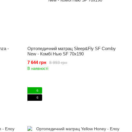
za -
Ортопедичний матрац Sleep&Fly SF Comby
New - Комбі Нью SF 70x190
7 644 грн
8 993 грн
В наявності
6
6