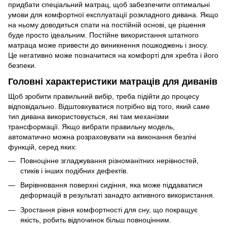
придбати спеціальний матрац, щоб забезпечити оптимальні
умови для комфортної експлуатації розкладного дивана. Якщо
на ньому доводиться спати на постійній основі, це рішення
буде просто ідеальним. Постійне використання штатного
матраца може привести до виникнення пошкоджень і зносу.
Це негативно може позначитися на комфорті для хребта і його
безпеки.
Головні характеристики матраців для диванів
Щоб зробити правильний вибір, треба підійти до процесу
відповідально. Відштовхуватися потрібно від того, який саме
тип дивана використовується, які там механізми
трансформації. Якщо вибрати правильну модель,
автоматично можна розраховувати на виконання безлічі
функцій, серед яких:
Повноцінне згладжування різноманітних нерівностей,
стиків і інших подібних дефектів.
Вирівнювання поверхні сидіння, яка може піддаватися
деформацій в результаті занадто активного використання.
Зростання рівня комфортності для сну, що покращує
якість, робить відпочинок більш повноцінним.