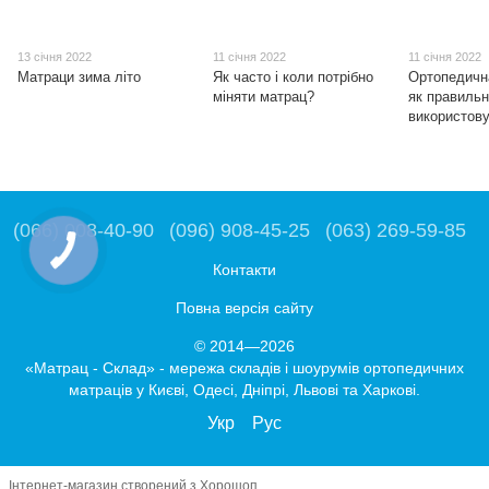
13 січня 2022
11 січня 2022
11 січня 2022
Матраци зима літо
Як часто і коли потрібно
Ортопедичн
міняти матрац?
як правиль
використов
(066) 008-40-90
(096) 908-45-25
(063) 269-59-85
Контакти
Повна версія сайту
© 2014—2026
«Матрац - Склад» - мережа складів і шоурумів ортопедичних
матраців у Києві, Одесі, Дніпрі, Львові та Харкові.
Укр
Рус
Інтернет-магазин створений з Хорошоп