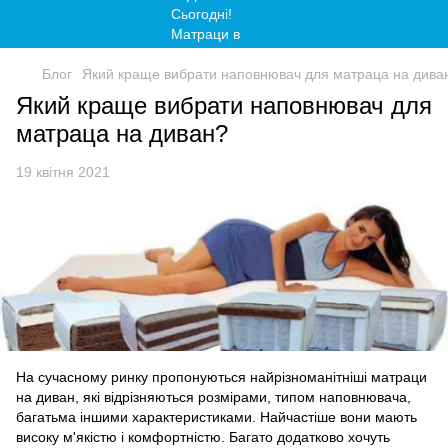
Блог
Який краще вибрати наповнювач для матраца на дива
Який краще вибрати наповнювач для
матраца на диван?
19 квітня 2021
На сучасному ринку пропонуються найрізноманітніші матраци
на диван, які відрізняються розмірами, типом наповнювача,
багатьма іншими характеристиками. Найчастіше вони мають
високу м'якістю і комфортністю. Багато додатково хочуть