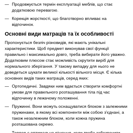
Продовжується термін експлуатації меблів, що стає
додатковою перевагою.
Корекція жорсткості, що благотворно впливає на
відпочинок.
Основні види матраців та їх особливості
Пропонується безліч різновидів, які мають унікальні
характеристики. Щоб предмет виконував свої функції
правильно і максимально довго, треба вибирати його уважно.
Додатковим плюсом стає можливість скрутити виріб для
нормального зберігання. У такому випадку для нього не
доведеться шукати великої кількості вільного місця. Є кілька
основних видів таких матраців, серед яких:
Ортопедичні. Завдяки ним вдається створити комфортні
умови для правильного розташування тіла під час
відпочинку в лежачому положенні.
Пружинні. Вони можуть оснащуватися блоком з залежними
пружинами, в якому всі компоненти між собою з'єднані, а
також незалежним блоком, коли кожна пружина
розташована окремо.
Топпер є оптимальне рішення, коли треба забезпечити