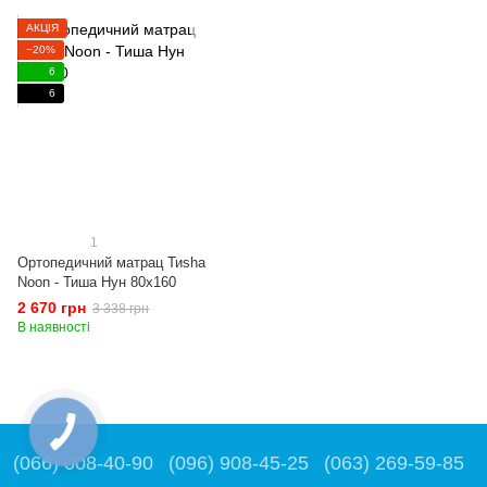
АКЦІЯ
−20%
6
6
1
Ортопедичний матрац Тиshа
Noon - Тиша Нун 80x160
2 670 грн
3 338 грн
В наявності
(066) 008-40-90
(096) 908-45-25
(063) 269-59-85