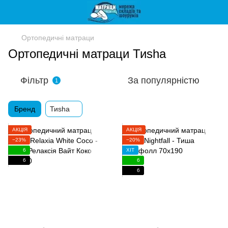
Ортопедичні матраци
Ортопедичні матраци Тиshа
Фільтр
За популярністю
1
Бренд
Тиshа
АКЦІЯ
АКЦІЯ
−23%
−20%
6
ХІТ
6
6
6