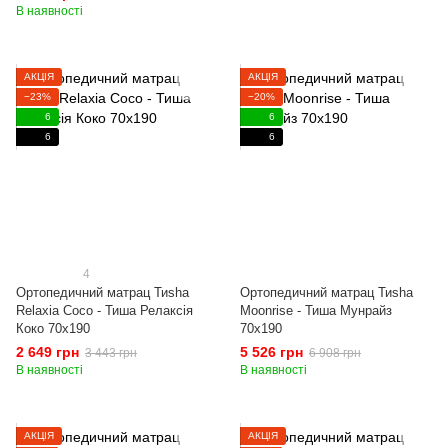
В наявності
АКЦІЯ
АКЦІЯ
−23%
−20%
6
6
6
6
4
Ортопедичний матрац Тиshа
Ортопедичний матрац Тиshа
Relaxia Coco - Тиша Релаксія
Moonrise - Тиша Мунрайз
Коко 70x190
70x190
2 649 грн
5 526 грн
3 443 грн
6 908 грн
В наявності
В наявності
АКЦІЯ
АКЦІЯ