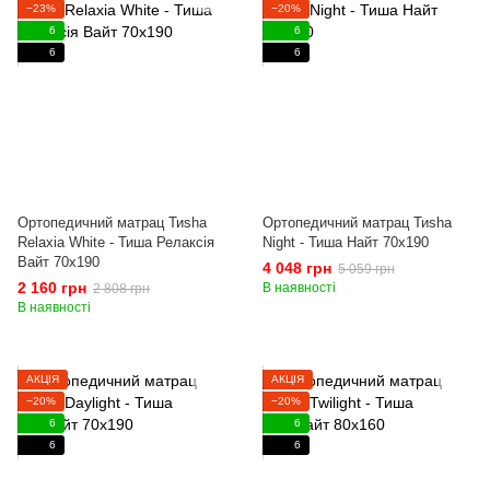
−23%
−20%
6
6
6
6
Ортопедичний матрац Тиshа
Ортопедичний матрац Тиshа
Relaxia White - Тиша Релаксія
Night - Тиша Найт 70x190
Вайт 70x190
4 048 грн
5 059 грн
2 160 грн
В наявності
2 808 грн
В наявності
АКЦІЯ
АКЦІЯ
−20%
−20%
6
6
6
6