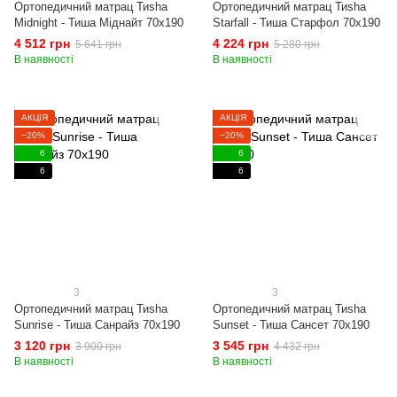
Ортопедичний матрац Тиshа
Ортопедичний матрац Тиshа
Midnight - Тиша Міднайт 70x190
Starfall - Тиша Старфол 70x190
4 512 грн
4 224 грн
5 641 грн
5 280 грн
В наявності
В наявності
АКЦІЯ
АКЦІЯ
−20%
−20%
6
6
6
6
3
3
Ортопедичний матрац Тиshа
Ортопедичний матрац Тиshа
Sunrise - Тиша Санрайз 70x190
Sunset - Тиша Сансет 70x190
3 120 грн
3 545 грн
3 900 грн
4 432 грн
В наявності
В наявності