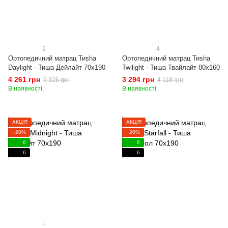
2
4
Ортопедичний матрац Тиshа
Ортопедичний матрац Тиshа
Daylight - Тиша Дейлайт 70x190
Twilight - Тиша Твайлайт 80x160
4 261 грн
3 294 грн
5 326 грн
4 118 грн
В наявності
В наявності
АКЦІЯ
АКЦІЯ
−20%
−20%
6
6
6
6
1