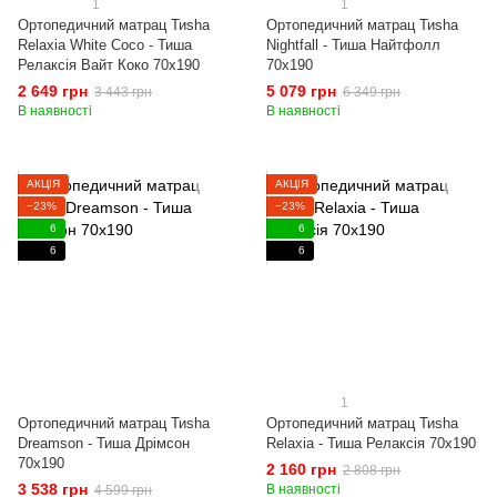
1
1
Ортопедичний матрац Тиshа
Ортопедичний матрац Тиshа
Relaxia White Coco - Тиша
Nightfall - Тиша Найтфолл
Релаксія Вайт Коко 70x190
70x190
2 649 грн
5 079 грн
3 443 грн
6 349 грн
В наявності
В наявності
АКЦІЯ
АКЦІЯ
−23%
−23%
6
6
6
6
1
Ортопедичний матрац Тиshа
Ортопедичний матрац Тиshа
Dreamson - Тиша Дрімсон
Relaxia - Тиша Релаксія 70x190
70x190
2 160 грн
2 808 грн
3 538 грн
В наявності
4 599 грн