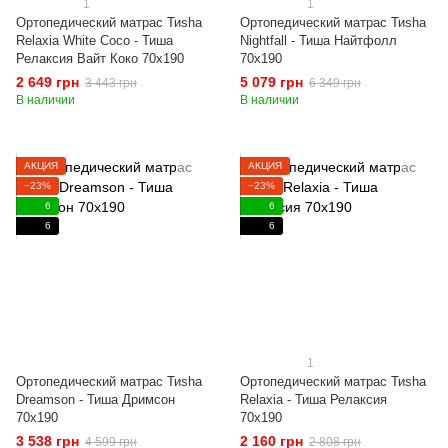
1
1
Ортопедический матрас Тиshа
Ортопедический матрас Тиshа
Relaxia White Coco - Тиша
Nightfall - Тиша Найтфолл
Релаксия Вайт Коко 70x190
70x190
2 649 грн
5 079 грн
3 443 грн
6 349 грн
В наличии
В наличии
АКЦИЯ
АКЦИЯ
−23%
−23%
6
6
6
6
1
Ортопедический матрас Тиshа
Ортопедический матрас Тиshа
Dreamson - Тиша Дримсон
Relaxia - Тиша Релаксия
70x190
70x190
3 538 грн
2 160 грн
4 599 грн
2 808 грн