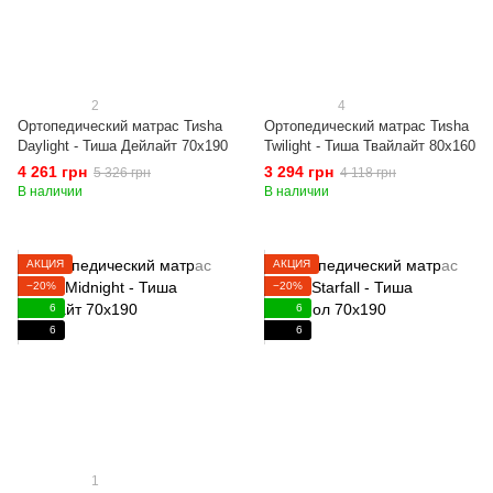
2
4
Ортопедический матрас Тиshа
Ортопедический матрас Тиshа
Daylight - Тиша Дейлайт 70x190
Twilight - Тиша Твайлайт 80x160
4 261 грн
3 294 грн
5 326 грн
4 118 грн
В наличии
В наличии
АКЦИЯ
АКЦИЯ
−20%
−20%
6
6
6
6
1