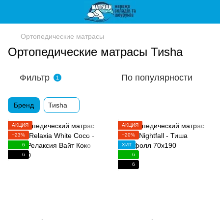
Ортопедические матрасы
Ортопедические матрасы Тиshа
Фильтр
По популярности
1
Бренд
Тиshа
АКЦИЯ
АКЦИЯ
−23%
−20%
6
ХИТ
6
6
6