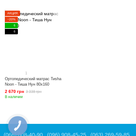
АКЦИЯ
−20%
6
6
1
Ортопедический матрас Тиshа
Noon - Тиша Нун 80x160
2 670 грн
3 338 грн
В наличии
(066) 008-40-90
(096) 908-45-25
(063) 269-59-85