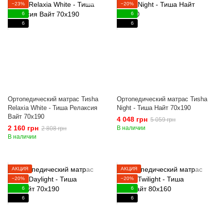
−23%
−20%
6
6
6
6
Ортопедический матрас Тиshа
Ортопедический матрас Тиshа
Relaxia White - Тиша Релаксия
Night - Тиша Найт 70x190
Вайт 70x190
4 048 грн
5 059 грн
2 160 грн
В наличии
2 808 грн
В наличии
АКЦИЯ
АКЦИЯ
−20%
−20%
6
6
6
6