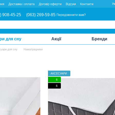
У
ння
Доставка і оплата
Договір оферти
Відгуки
Контакти
) 908-45-25
(063) 269-59-85
Передзвонити вам?
ри для сну
Акції
Бренди
суари для сну
Наматрацники
АКСЕСУАРИ
6
6