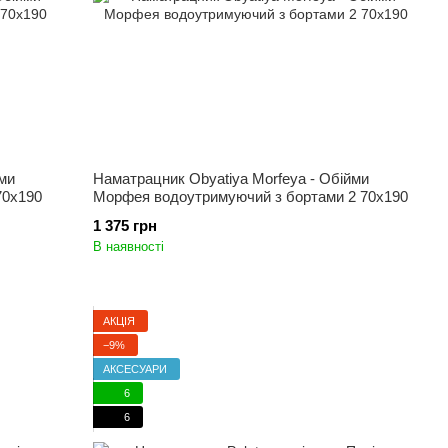
ми
Наматрацник Obyatiya Morfeya - Обійми
70x190
Морфея водоутримуючий з бортами 2 70x190
1 375 грн
В наявності
АКЦІЯ
−9%
АКСЕСУАРИ
6
6