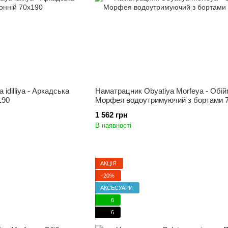
idilliya - Аркадська
Наматрацник Obyatiya Morfeya - Обій
190
Морфея водоутримуючий з бортами 
1 562 грн
В наявності
АКЦІЯ
−20%
АКСЕСУАРИ
6
6