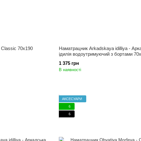
Classic 70x190
Наматрацник Arkadskaya idilliya - Ар
ідилія водоутримуючий з бортами 70
1 375 грн
В наявності
АКСЕСУАРИ
6
6