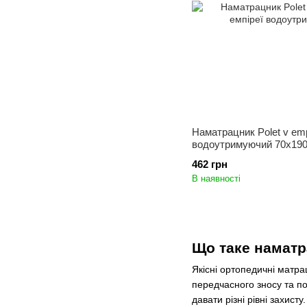
Наматрацник Polet v empi
водоутримуючий 70x19
462 грн
В наявності
Що таке наматр
Якісні ортопедичні матра
передчасного зносу та п
давати різні рівні захисту.