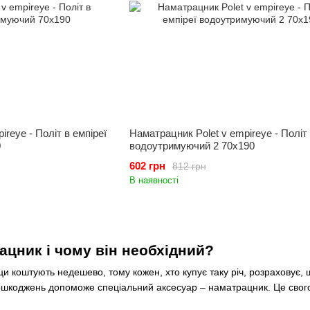
reye - Політ в емпіреї
Наматрацник Polet v empireye - Політ 
0
водоутримуючий 2 70x190
602 грн
812 грн
В наявності
ацник і чому він необхідний?
ци коштують недешево, тому кожен, хто купує таку річ, розраховує
ошкоджень допоможе спеціальний аксесуар – наматрацник. Це свого 