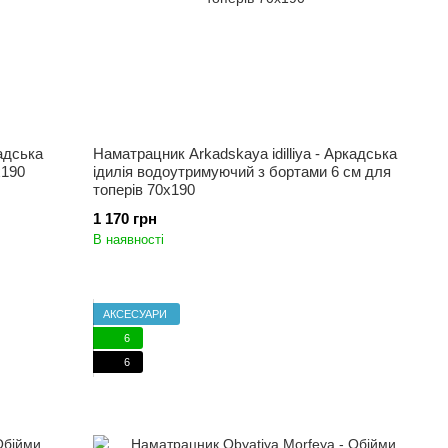
кадська
Наматрацник Arkadskaya idilliya - Аркадська
x190
ідилія водоутримуючий з бортами 6 см для
топерів 70x190
1 170 грн
В наявності
АКСЕСУАРИ
6
6