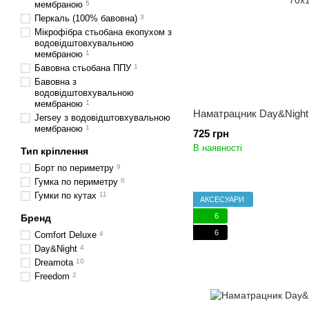
мембраною
5
Перкаль (100% бавовна)
3
Мікрофібра стьобана екопухом з
водовідштовхувальною
мембраною
1
Бавовна стьобана ППУ
1
Бавовна з
водовідштовхувальною
мембраною
1
Наматрацник Day&Night
Jersey з водовідштовхувальною
мембраною
1
725 грн
В наявності
Тип кріплення
Борт по периметру
9
Гумка по периметру
6
Гумки по кутах
11
АКСЕСУАРИ
6
Бренд
6
Comfort Deluxe
4
Day&Night
4
Dreamota
10
Freedom
2