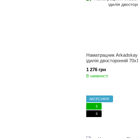
Наматрацник Arkadskaya 
ідилія двосторонній 70x
1 276 грн
В наявності
АКСЕСУАРИ
6
6