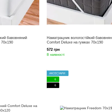
йкий бавовняний
Наматрацник вологостійкий бавовнян
м 70x190
Comfort Deluxe на гумках 70x190
572 грн
В наявності
АКСЕСУАРИ
6
6