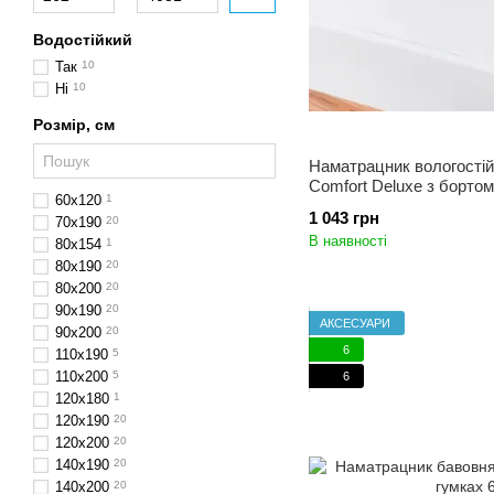
Водостійкий
Так
10
Ні
10
Розмір, см
Наматрацник вологості
Comfort Deluxe з борто
60x120
1
1 043 грн
70x190
20
В наявності
80х154
1
80x190
20
80x200
20
90x190
20
АКСЕСУАРИ
90x200
20
6
110x190
5
110х200
5
6
120x180
1
120x190
20
120x200
20
140x190
20
140x200
20