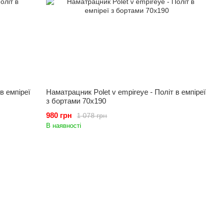
в емпіреї
Наматрацник Polet v empireye - Політ в емпіреї
з бортами 70x190
980 грн
1 078 грн
В наявності