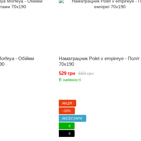
orfeya - Обійми
Наматрацник Polet v empireye - Політ 
90
70x190
529 грн
660 грн
В наявності
АКЦІЯ
−26%
АКСЕСУАРИ
6
6