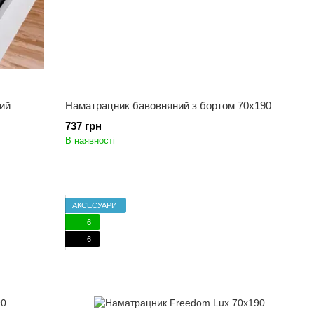
ий
Наматрацник бавовняний з бортом 70x190
737 грн
В наявності
АКСЕСУАРИ
6
6