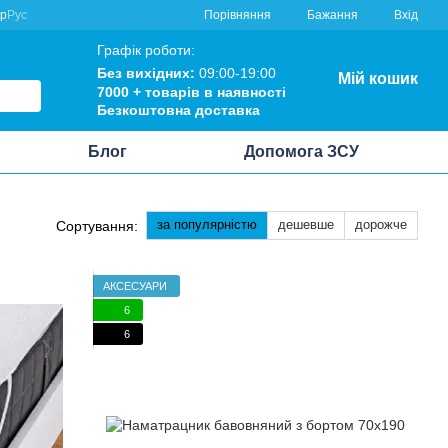
Порівняння
кр
Рус
Бажання
Вхід
Графік роботи:
Без вихідних:
09:00-19:00
Мій кошик
7000 +
товарів в наявності
Безкоштовна
доставка
Блог
Допомога ЗСУ
за популярністю
дешевше
дорожче
Сортування:
АКСЕСУАРИ
6
6