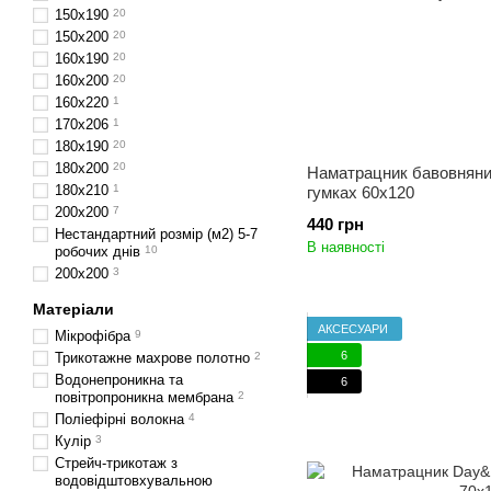
150x190
20
150x200
20
160x190
20
160x200
20
160x220
1
170х206
1
180x190
20
180x200
20
Наматрацник бавовняний
180x210
1
гумках 60x120
200x200
7
440 грн
Нестандартний розмір (м2) 5-7
В наявності
робочих днів
10
200x200
3
Матеріали
АКСЕСУАРИ
Мікрофібра
9
6
Трикотажне махрове полотно
2
Водонепроникна та
6
повітропроникна мембрана
2
Поліефірні волокна
4
Кулір
3
Стрейч-трикотаж з
водовідштовхувальною