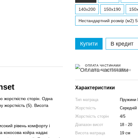
140x200
150x190
150
Нестандартний розмір (м2) 5
Купити
В кредит
ОПЛАТА ЧАСТИНАМИ
6 платежів по 590.83 грн
nset
Характеристики
ю жорсткістю сторін. Одна
Тип матраца
Пружини P
у жорсткість (5). Висота
Жорсткість
Середній 
Жорсткість сторін
4/5
Діапазон висот
18 - 20
сокий рівень комфорту і
а кокосова койра надає
Висота матраца
19 см