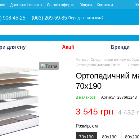
У
ння
Доставка і оплата
Договір оферти
Відгуки
Контакти
) 908-45-25
(063) 269-59-85
Передзвонити вам?
ри для сну
Акції
Бренди
Матрац - Склад: товари для сну на буд
Ортопедичні матраци Тиshа
Ортопе
Ортопедичний ма
70x190
В наявності
Артикул: 287661243
3 545 грн
4 432 
Розмір, см
70x190
80x190
80x20