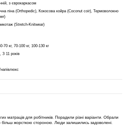
ній, з єврокаркасом
на піна (Orthopedic), Кокосова койра (Coconut coir), Термоволокно
ber)
икотаж (Stretch-Knitwear)
50-70 кг, 70-100 кг, 100-130 кг
, З 11 років
/напівлюкс
их матраців для робітників. Порадили різні варіанти. Обрали
ю більш жорсткою стороною. Люди залишились задоволені.