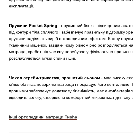
експлуатації.
Пружини Pocket Spring
- пружинний блок з підвищеним анато
під контури тіла сплячого і забезпечує правильну підтримку хр
пружини наділяють виріб ортопедичним ефектом. Кожну пружи
тканинний мішечок, завдяки чому рівномірно розподіляється 
матраца, хребет під час сну перебуває у фізіологічно правиль
розслабляються м'язи спини і шиї.
Чохол стрейч-трикотаж, прошитий льоном
- має високу елас
м'яко облягає поверхню матраца і покращує його вентиляцію. 
прошивки забезпечує додаткову гігієнічність, має антибактеріал
відводить вологу, створюючи комфортний мікроклімат для сну в
Інші ортопедичні матраци Тиshа