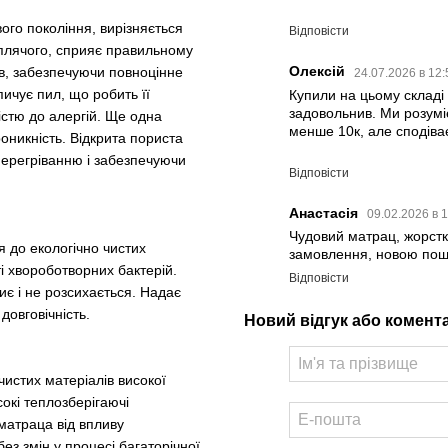
вого покоління, вирізняється
Відповісти
 сплячого, сприяє правильному
ів, забезпечуючи повноцінне
Олексій
24.07.2026 в 12
пичує пил, що робить її
Купили на цьому складі
задовольнив. Ми розумі
стю до алергій. Ще одна
менше 10к, але сподіва
оникність. Відкрита пориста
перегріванню і забезпечуючи
Відповісти
Анастасія
09.02.2026 в 
Чудовий матрац, жорстк
я до екологічно чистих
замовлення, новою пош
і хвороботворних бактерій.
Відповісти
ниє і не розсихається. Надає
довговічність.
Новий відгук або комент
истих матеріалів високої
сокі теплозберігаючі
матраца від впливу
ез змін у процесі багаторічної