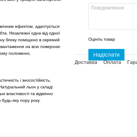
мічним ефектом, адаптується
ебта. Незалежні одна від одної
Оцініть товар
ну блоку поміщено в окремий
навантаження на всю поверхню
ному положенні,
Надіслати
Доставка
Оплата
Гар
тичність і зносостійкість,
Натуральний льон у складі
ьні властивості та відмінно
 будь-яку пору року.