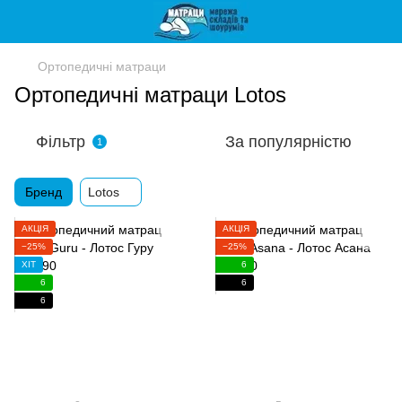
Ортопедичні матраци
Ортопедичні матраци Lotos
Фільтр
За популярністю
1
Бренд
Lotos
АКЦІЯ
АКЦІЯ
−25%
−25%
ХІТ
6
6
6
6