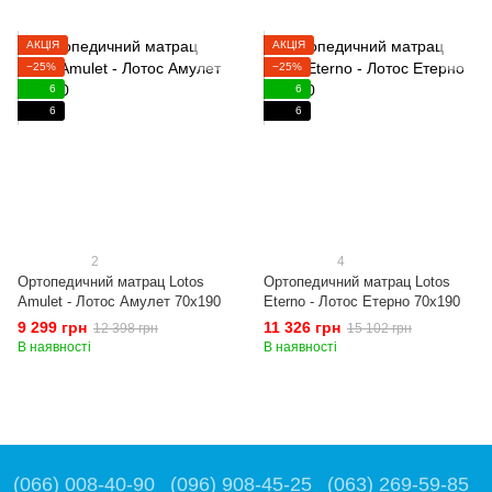
АКЦІЯ
АКЦІЯ
−25%
−25%
6
6
6
6
2
4
Ортопедичний матрац Lotos
Ортопедичний матрац Lotos
Amulet - Лотос Амулет 70x190
Eterno - Лотос Етерно 70x190
9 299 грн
11 326 грн
12 398 грн
15 102 грн
В наявності
В наявності
(066) 008-40-90
(096) 908-45-25
(063) 269-59-85