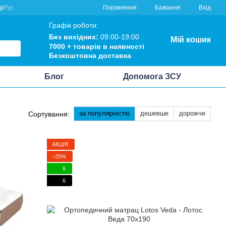
Порівняння
кр
Рус
Бажання
Вхід
Графік роботи:
Без вихідних:
09:00-19:00
Мій кошик
7000 +
товарів в наявності
Безкоштовна
доставка
Блог
Допомога ЗСУ
за популярністю
дешевше
дорожче
Сортування:
АКЦІЯ
−25%
6
6