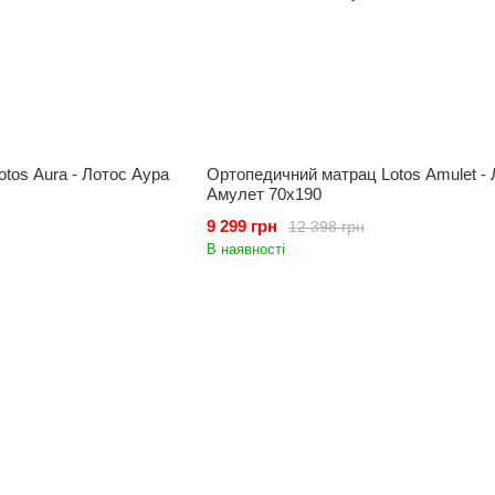
tos Aura - Лотос Аура
Ортопедичний матрац Lotos Amulet - 
Амулет 70x190
9 299 грн
12 398 грн
В наявності