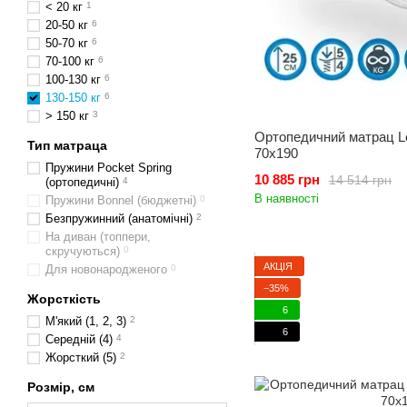
< 20 кг
1
20-50 кг
6
50-70 кг
6
70-100 кг
6
100-130 кг
6
130-150 кг
6
> 150 кг
3
Ортопедичний матрац Lo
Тип матраца
70x190
Пружини Pocket Spring
10 885 грн
14 514 грн
(ортопедичні)
4
В наявності
Пружини Bonnel (бюджетні)
0
Безпружинний (анатомічні)
2
На диван (топпери,
скручуються)
0
АКЦІЯ
Для новонародженого
0
−35%
Жорсткість
6
М'який (1, 2, 3)
2
6
Середній (4)
4
Жорсткий (5)
2
Розмір, см