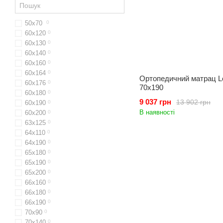
50х70
0
60x120
0
60х130
0
60x140
0
60х160
0
60x164
0
Ортопедичний матрац Lo
60х176
0
70x190
60х180
0
9 037 грн
13 902 грн
60х190
0
В наявності
60х200
0
63x125
0
64х110
0
64x190
0
65x180
0
65х190
0
65х200
0
66x160
0
66х180
0
66х190
0
70х90
0
70x140
0