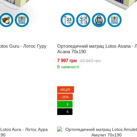
tos Guru - Лотос Гуру
Ортопедичний матрац Lotos Asana - 
Асана 70x190
7 997 грн
10 662 грн
В наявності
АКЦІЯ
−25%
6
6