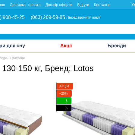
У
ння
Доставка і оплата
Договір оферти
Відгуки
Контакти
) 908-45-25
(063) 269-59-85
Передзвонити вам?
ри для сну
Акції
Бренди
педичні матраци
130-150 кг, Бренд: Lotos
АКЦІЯ
−25%
6
6