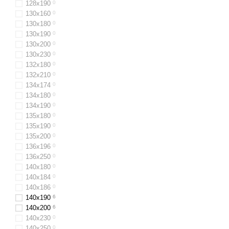
128x190
0
130х160
0
130x180
0
130х190
0
130x200
0
130x230
0
132x180
0
132х210
0
134х174
0
134х180
0
134х190
0
135х180
0
135х190
0
135х200
0
136х196
0
136x250
0
140х180
0
140х184
0
140х186
0
140x190
6
140x200
6
140x230
0
140x250
0