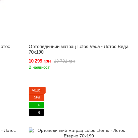
Лотос
Ортопедичний матрац Lotos Veda - Лотос Веда
70x190
10 299 грн
13 731 грн
В наявності
АКЦІЯ
−25%
6
6