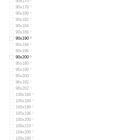
90х170
0
90х176
0
90x180
0
90х182
0
90х184
0
90x186
0
90x190
6
90х194
0
90x196
0
90x200
6
95х180
0
95х190
0
95х200
0
96х182
0
98х202
0
100x160
0
100х180
0
100х190
0
100х196
0
100x200
0
100х210
0
104x200
0
105х190
0