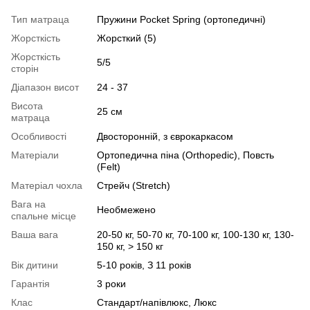
Тип матраца
Пружини Pocket Spring (ортопедичні)
Жорсткість
Жорсткий (5)
Жорсткість
5/5
сторін
Діапазон висот
24 - 37
Висота
25 см
матраца
Особливості
Двосторонній, з єврокаркасом
Матеріали
Ортопедична піна (Orthopedic), Повсть
(Felt)
Матеріал чохла
Стрейч (Stretch)
Вага на
Необмежено
спальне місце
Ваша вага
20-50 кг, 50-70 кг, 70-100 кг, 100-130 кг, 130-
150 кг, > 150 кг
Вік дитини
5-10 років, З 11 років
Гарантія
3 роки
Клас
Стандарт/напівлюкс, Люкс