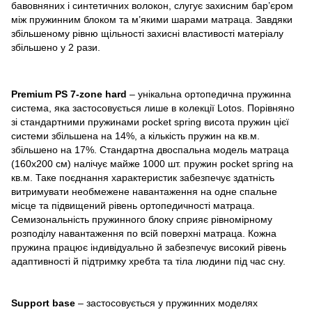
бавовняних і синтетичних волокон, слугує захисним бар’єром
між пружинним блоком та м’якими шарами матраца. Завдяки
збільшеному рівню щільності захисні властивості матеріалу
збільшено у 2 рази.
Premium PS 7-zone hard
– унікальна ортопедична пружинна
система, яка застосовується лише в колекції Lotos. Порівняно
зі стандартними пружинами pocket spring висота пружин цієї
системи збільшена на 14%, а кількість пружин на кв.м.
збільшено на 17%.
Стандартна двоспальна модель матраца
(160х200 см) налічує майже 1000 шт. пружин pocket spring на
кв.м. Таке поєднання характеристик забезпечує здатність
витримувати необмежене навантаження на одне спальне
місце та підвищений рівень ортопедичності матраца.
Семизональність пружинного блоку сприяє рівномірному
розподілу навантаження по всій поверхні матраца. Кожна
пружина працює індивідуально й забезпечує високий рівень
адаптивності й підтримку хребта та тіла людини під час сну.
Support base
– застосовується у пружинних моделях