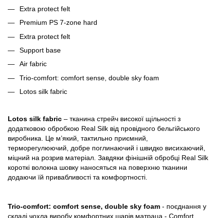
Extra protect felt
Premium PS 7-zone hard
Extra protect felt
Support base
Air fabric
Trio-comfort: comfort sense, double sky foam
Lotos silk fabric
Lotos silk fabric
– тканина стрейч високої щільності з
додатковою обробкою Real Silk від провідного бельгійського
виробника. Це м’який, тактильно приємний,
терморегулюючий, добре поглинаючий і швидко висихаючий,
міцний на розрив матеріал. Завдяки фінішній обробці Real Silk
короткі волокна шовку наносяться на поверхню тканини
додаючи їй привабливості та комфортності.
Trio-comfort: comfort sense, double sky foam
- поєднання у
складі чохла виробу комфортних шарів матраца - Comfort