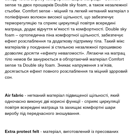
sense та двох прошарків Double sky foam, а також незалежної
стьобки. Comfort sense - міцний та легкий нетканий матеріал з
поліефірних волокон високої щільності, що забезпечує
терморегуляцію та сприяє циркуляції повітря всередині
матраца, додає відчуття м’якості та комфортності. Double sky
foam – ортопедична піна комфортної щільності, забезпечує
ефект розслаблення та додаткову підтримку тіла. Такий мікс
матеріалів у поєднанні зі стильною незалежної прошивкою
дозволяє досягти «ефекту невагомості». Лягаючи на матрац
тіло немов би занурюється в обгортаючий матеріал Comfort
sense та Double sky foam. Зникає напруження з м’язів,
досягається ефект повного розслаблення та міцний здоровий
сон.
Air fabric
- нетканий матеріал підвищеної щільності, який
одночасно виконує дві корисні функції - сприяє циркуляції
повітря всередині матраца та захищає комфортні шари
виробу під передчасного зношування.
Extra protect felt
- матеріал, виготовлений із пресованих