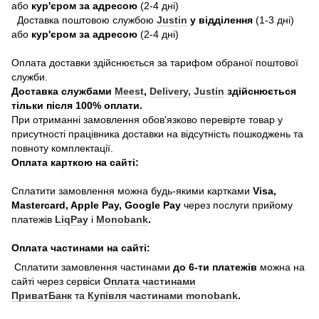
або
кур'єром за адресою
(2-4 дні)
Доставка поштовою службою
Justin
у відділення
(1-3 дні)
або
кур'єром за адресою
(2-4 дні)
Оплата доставки здійснюється за тарифом обраної поштової
служби.
Доставка службами
Meest
,
Delivery,
Justin
здійснюється
тільки після 100% оплати.
При отриманні замовлення обов'язково перевірте товар у
присутності працівника доставки на відсутність пошкоджень та
повноту комплектації.
Оплата карткою на сайті:
Сплатити замовлення можна будь-якими картками
Visa,
Mastercard, Apple Pay, Google Pay
через послуги прийому
платежів
LiqPay
і
Monobank
.
Оплата частинами на сайті:
Сплатити замовлення частинами
до 6-ти платежів
можна на
сайті через сервіси
Оплата частинами
ПриватБанк
та
Купівля частинами monobank
.