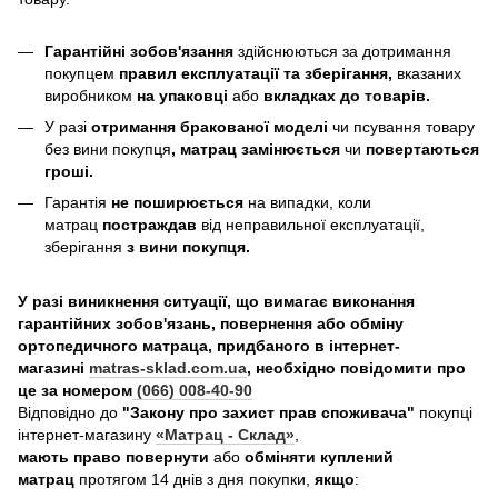
Гарантійні зобов'язання
здійснюються за дотримання
покупцем
правил експлуатації та зберігання,
вказаних
виробником
на упаковці
або
вкладках до товарів.
У разі
отримання бракованої моделі
чи псування товару
без вини покупця
, матрац замінюється
чи
повертаються
гроші.
Гарантія
не поширюється
на випадки, коли
матрац
постраждав
від неправильної експлуатації,
зберігання
з вини покупця.
У разі виникнення ситуації, що вимагає виконання
гарантійних зобов'язань, повернення або обміну
ортопедичного матраца, придбаного в інтернет-
магазині
matras-sklad.com.ua
, необхідно повідомити про
це за номером
(066) 008-40-90
Відповідно до
"Закону про захист прав споживача"
покупці
інтернет-магазину
«Матрац - Склад»
,
мають право повернути
або
обміняти куплений
матрац
протягом 14 днів з дня покупки,
якщо
: