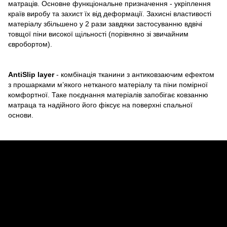
матраців. Основне функціональне призначення - укріплення
країв виробу та захист їх від деформації. Захисні властивості
матеріалу збільшено у 2 рази завдяки застосуванню вдвічі
товщої піни високої щільності (порівняно зі звичайним
євробортом).
AntiSlip layer
- комбінація тканини з антиковзаючим ефектом
з прошарками м’якого нетканого матеріалу та піни помірної
комфортної. Таке поєднання матеріалів запобігає ковзанню
матраца та надійного його фіксує на поверхні спальної
основи.