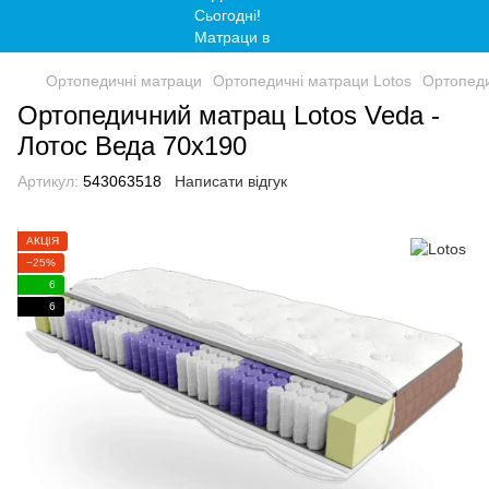
Ортопедичні матраци
Ортопедичні матраци Lotos
Ортопеди
Ортопедичний матрац Lotos Veda -
Лотос Веда 70x190
Артикул:
543063518
Написати відгук
АКЦІЯ
−25%
6
6