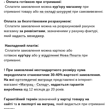
- Оплата готівкою при отриманні:
Сплатити замовлення можна
кур'єру магазину
при
отриманні товару або
на складі-шоурумі
при самовивезенні.
Оплата за безготівковим розрахунком:
Сплатити замовлення можна на розрахунковий рахунок
магазину
за реквізитами
, зазначеними у рахунку-фактурі,
який
надасть менеджер
.
Накладений платіж:
Сплатити замовлення можна карткою або
готівкою
кур'єру
або
у відділенні Нова Пошта
при
отриманні.
! При замовленні нестандартного розміру сума
передоплати становитиме 30-40% вартості замовлення.
На всі
ортопедичні матраци
представлені в інтернет-
магазині
«Матрац - Склад»
, надається гарантія
виробника
від 12 місяців до 20 років.
Гарантійний термін
зазначений
у картці товару на
сайті
та
в паспорті на матрац
, який видається при отриманні
товару.