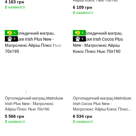
Айріш Кокос Нью 70x190
4 163 грн
6 109 грн
В наявності
В наявності
6
6
6
6
1
Ортопедичний матрац Matroluxe
Ортопедичний матрац Matroluxe
Irish Plus New - Матролюкс
Irish Cocos Plus New -
Айріш Плюс Нью 70x190
Матролюкс Айріш Кокос Плюс
Нью 70x190
5 566 грн
6 534 грн
В наявності
В наявності