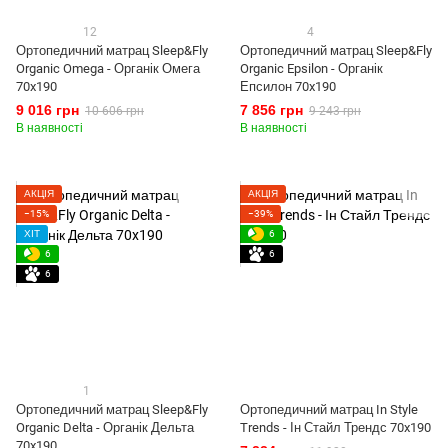
12
4
Ортопедичний матрац Sleep&Fly
Ортопедичний матрац Sleep&Fly
Organic Omega - Органік Омега
Organic Epsilon - Органік
70x190
Епсилон 70x190
9 016 грн
7 856 грн
10 606 грн
9 243 грн
В наявності
В наявності
АКЦІЯ
АКЦІЯ
−15%
−39%
ХІТ
6
6
6
6
1
Ортопедичний матрац Sleep&Fly
Ортопедичний матрац In Style
Organic Delta - Органік Дельта
Trends - Ін Стайл Трендс 70x190
70x190