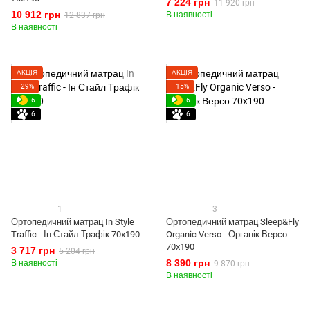
7 224 грн
11 920 грн
10 912 грн
В наявності
12 837 грн
В наявності
АКЦІЯ
АКЦІЯ
−29%
−15%
6
6
6
6
1
3
Ортопедичний матрац In Style
Ортопедичний матрац Sleep&Fly
Traffic - Ін Стайл Трафік 70x190
Organic Verso - Органік Версо
70x190
3 717 грн
5 204 грн
8 390 грн
В наявності
9 870 грн
В наявності