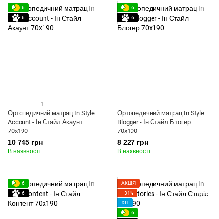
6
6
6
6
1
Ортопедичний матрац In Style
Ортопедичний матрац In Style
Account - Ін Стайл Акаунт
Blogger - Ін Стайл Блогер
70x190
70x190
10 745 грн
8 227 грн
В наявності
В наявності
6
АКЦІЯ
6
−31%
ХІТ
6