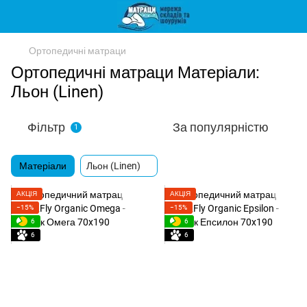
Ортопедичні матраци
Ортопедичні матраци Матеріали:
Льон (Linen)
Фільтр
За популярністю
1
Матеріали
Льон (Linen)
АКЦІЯ
АКЦІЯ
−15%
−15%
6
6
6
6