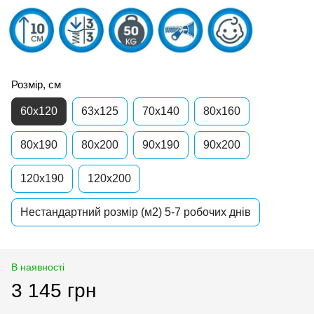
Розмір, см
60x120
63x125
70x140
80х160
80x190
80x200
90x190
90x200
120x190
120x200
Нестандартний розмір (м2) 5-7 робочих днів
В наявності
3 145 грн