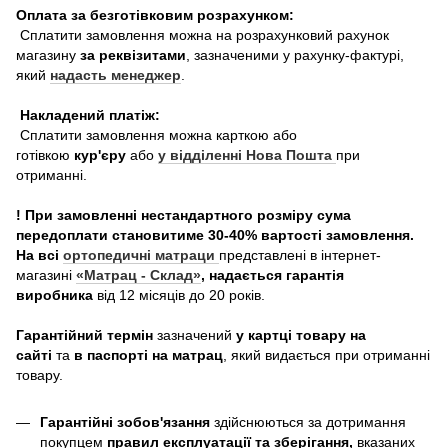
Оплата за безготівковим розрахунком:
Сплатити замовлення можна на розрахунковий рахунок
магазину
за реквізитами
, зазначеними у рахунку-фактурі,
який
надасть менеджер
.
Накладений платіж:
Сплатити замовлення можна карткою або
готівкою
кур'єру
або
у відділенні Нова Пошта
при
отриманні.
! При замовленні нестандартного розміру сума
передоплати становитиме 30-40% вартості замовлення.
На всі
ортопедичні матраци
представлені в інтернет-
магазині
«Матрац - Склад»
, надається гарантія
виробника
від 12 місяців до 20 років.
Гарантійний термін
зазначений
у картці товару на
сайті
та
в паспорті на матрац
, який видається при отриманні
товару.
Гарантійні зобов'язання
здійснюються за дотримання
покупцем
правил експлуатації та зберігання,
вказаних