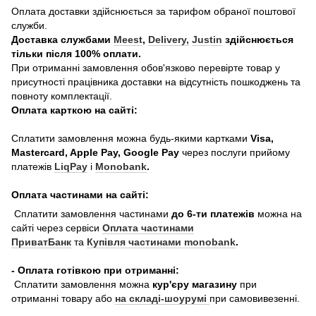
Оплата доставки здійснюється за тарифом обраної поштової
служби.
Доставка службами
Meest
,
Delivery,
Justin
здійснюється
тільки після 100% оплати.
При отриманні замовлення обов'язково перевірте товар у
присутності працівника доставки на відсутність пошкоджень та
повноту комплектації.
Оплата карткою на сайті:
Сплатити замовлення можна будь-якими картками
Visa,
Mastercard, Apple Pay, Google Pay
через послуги прийому
платежів
LiqPay
і
Monobank
.
Оплата частинами на сайті:
Сплатити замовлення частинами
до 6-ти платежів
можна на
сайті через сервіси
Оплата частинами
ПриватБанк
та
Купівля частинами monobank
.
- Оплата готівкою при отриманні:
Сплатити замовлення можна
кур'єру магазину
при
отриманні товару або
на складі-шоурумі
при самовивезенні.