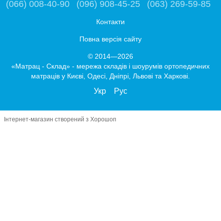
(066) 008-40-90
(096) 908-45-25
(063) 269-59-85
Контакти
Повна версія сайту
© 2014—2026
«Матрац - Склад» - мережа складів і шоурумів ортопедичних
матраців у Києві, Одесі, Дніпрі, Львові та Харкові.
Укр
Рус
Інтернет-магазин створений з Хорошоп