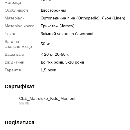
матраца
Особливості
Двосторонній
Матеріали
Ортопедична піна (Orthopedic), Льон (Linen)
Матеріал чохла
Трикотаж (Jersey)
Чохол
Знімний чохол на блискавці
Вага на
50 кг
спальне місце
Ваша вага
< 20 кг, 20-50 кг
Вік дитини
До 4-х років, 5-10 років
Гарантія
1,5 роки
Сертифікат
СЕЕ_Matroluxe_Kids_Moment
502 КБ
PDF
Поділитися