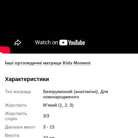
Інші ортопедичні матраци Kids Moment
Характеристики
Тип матраца
Безпружинний (анатомічні), Для
новонародженого
Жорсткість
М'який (1, 2, 3)
Жорсткість
3/3
сторін
Діапазон висот
3 - 13
Висота
10 см