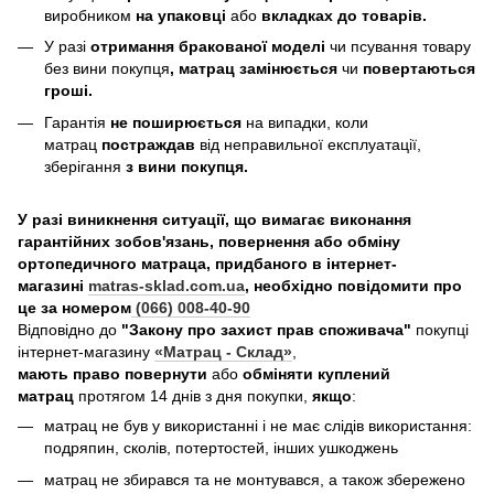
виробником
на упаковці
або
вкладках до товарів.
У разі
отримання бракованої моделі
чи псування товару
без вини покупця
, матрац замінюється
чи
повертаються
гроші.
Гарантія
не поширюється
на випадки, коли
матрац
постраждав
від неправильної експлуатації,
зберігання
з вини покупця.
У разі виникнення ситуації, що вимагає виконання
гарантійних зобов'язань, повернення або обміну
ортопедичного матраца, придбаного в інтернет-
магазині
matras-sklad.com.ua
, необхідно повідомити про
це за номером
(066) 008-40-90
Відповідно до
"Закону про захист прав споживача"
покупці
інтернет-магазину
«Матрац - Склад»
,
мають право повернути
або
обміняти куплений
матрац
протягом 14 днів з дня покупки,
якщо
:
матрац не був у використанні і не має слідів використання:
подряпин, сколів, потертостей, інших ушкоджень
матрац не збирався та не монтувався, а також збережено