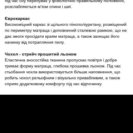
під час сну перебуває у фізіологічно правильному положенні,
розслабляються м'язи спини і шиї.
Єврокаркас
Високоміцний каркас зі щільного пінополіуретану, розміщений
по периметру матраца і доповнений сталевою рамкою, що не
дає змоги просідати краям матраца, а також захищає його
начинку від потрапляння пилу.
Чохол - стрейч прошитий льоном
Еластична зносостійка тканина пропускає повітря і добре
тримає форму матраца, глибока прошивка льоном. Під час
стьобання чохла використовується більше наповнення, що
робить чохол рельєфним і візуально привабливим, а також
сприяє додатковому комфорту під час відпочинку.