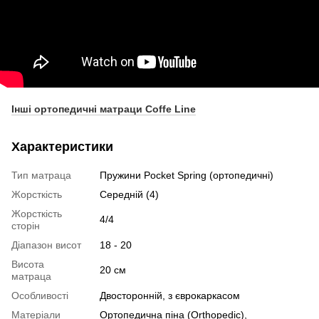
Інші ортопедичні матраци Coffe Line
Характеристики
Тип матраца
Пружини Pocket Spring (ортопедичні)
Жорсткість
Середній (4)
Жорсткість
4/4
сторін
Діапазон висот
18 - 20
Висота
20 см
матраца
Особливості
Двосторонній, з єврокаркасом
Матеріали
Ортопедична піна (Orthopedic),