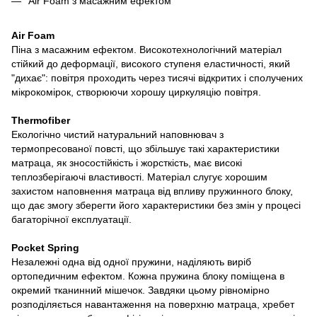
Air Foam з масажним ефектом
Air Foam
Піна з масажним ефектом. Високотехнологічний матеріал
стійкий до деформації, високого ступеня еластичності, який
"дихає": повітря проходить через тисячі відкритих і сполучених
мікрокомірок, створюючи хорошу циркуляцію повітря.
Thermofiber
Екологічно чистий натуральний наповнювач з
термопресованої повсті, що збільшує такі характеристики
матраца, як зносостійкість і жорсткість, має високі
теплозберігаючі властивості. Матеріал слугує хорошим
захистом наповнення матраца від впливу пружинного блоку,
що дає змогу зберегти його характеристики без змін у процесі
багаторічної експлуатації.
Pocket Spring
Незалежні одна від одної пружини, наділяють виріб
ортопедичним ефектом. Кожна пружина блоку поміщена в
окремий тканинний мішечок. Завдяки цьому рівномірно
розподіляється навантаження на поверхню матраца, хребет