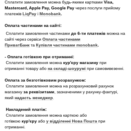
Сплатити замовлення можна будь-якими картками
Visa,
Mastercard, Apple Pay, Google Pay
через послуги прийому
платежів
LiqPay
і
Monobank
.
Оплата частинами на сайті:
Сплатити замовлення частинами
до 6-ти платежів
можна на
сайті через сервіси
Оплата частинами
ПриватБанк
та
Купівля частинами monobank
.
- Оплата готівкою при отриманні:
Сплатити замовлення можна
кур'єру магазину
при
отриманні товару або
на складі-шоурумі
при самовивезенні.
Оплата за безготівковим розрахунком:
Сплатити замовлення можна на розрахунковий рахунок
магазину
за реквізитами
, зазначеними у рахунку-фактурі,
який
надасть менеджер
.
Накладений платіж:
Сплатити замовлення можна карткою або
готівкою
кур'єру
або
у відділенні Нова Пошта
при
отриманні.