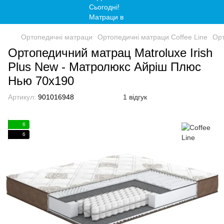
Ортопедичні матраци
Ортопедичні матраци Сoffee Line
Орт
Ортопедичний матрац Matroluxe Irish
Plus New - Матролюкс Айріш Плюс
Нью 70x190
Артикул:
901016948
1 відгук
6
6