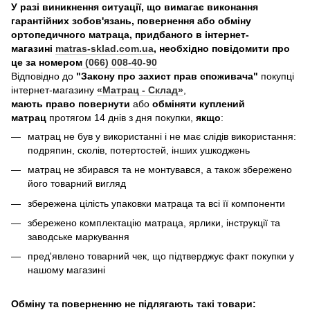
У разі виникнення ситуації, що вимагає виконання
гарантійних зобов'язань, повернення або обміну
ортопедичного матраца, придбаного в інтернет-
магазині
matras-sklad.com.ua
, необхідно повідомити про
це за номером
(066) 008-40-90
Відповідно до
"Закону про захист прав споживача"
покупці
інтернет-магазину
«Матрац - Склад»
,
мають право повернути
або
обміняти куплений
матрац
протягом 14 днів з дня покупки,
якщо
:
матрац не був у використанні і не має слідів використання:
подряпин, сколів, потертостей, інших ушкоджень
матрац не збирався та не монтувався, а також збережено
його товарний вигляд
збережена цілість упаковки матраца та всі її компоненти
збережено комплектацію матраца, ярлики, інструкції та
заводське маркування
пред'явлено товарний чек, що підтверджує факт покупки у
нашому магазині
Обміну та поверненню не підлягають такі товари: