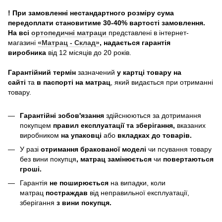
! При замовленні нестандартного розміру сума
передоплати становитиме 30-40% вартості замовлення.
На всі
ортопедичні матраци
представлені в інтернет-
магазині
«Матрац - Склад»
, надається гарантія
виробника
від 12 місяців до 20 років.
Гарантійний термін
зазначений
у картці товару на
сайті
та
в паспорті на матрац
, який видається при отриманні
товару.
Гарантійні зобов'язання
здійснюються за дотримання
покупцем
правил експлуатації та зберігання,
вказаних
виробником
на упаковці
або
вкладках до товарів.
У разі
отримання бракованої моделі
чи псування товару
без вини покупця
, матрац замінюється
чи
повертаються
гроші.
Гарантія
не поширюється
на випадки, коли
матрац
постраждав
від неправильної експлуатації,
зберігання
з вини покупця.