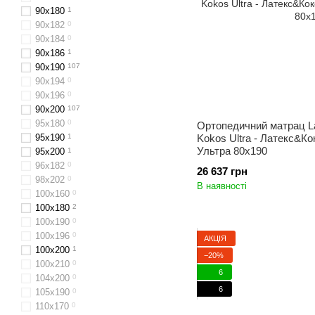
90x180
1
90х182
0
90х184
0
90x186
1
90x190
107
90х194
0
90x196
0
90x200
107
95х180
0
Ортопедичний матрац L
95х190
1
Kokos Ultra - Латекс&Ко
Ультра 80x190
95х200
1
96х182
0
26 637 грн
98х202
0
В наявності
100x160
0
100х180
2
100х190
0
100х196
0
АКЦІЯ
100x200
1
−20%
100х210
0
6
104x200
0
6
105х190
0
110х170
0