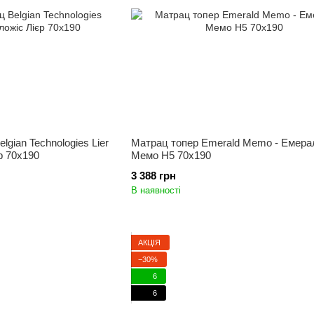
gian Technologies Lier
Матрац топер Emerald Memo - Емера
р 70x190
Мемо Н5 70x190
3 388 грн
В наявності
АКЦІЯ
−30%
6
6