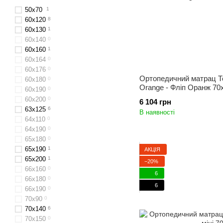
50х70
1
60x120
8
60х130
1
60x140
0
60х160
1
60x164
0
60х176
0
Ортопедичний матрац То
60х180
0
Orange - Фліп Оранж 70
60х190
0
60х200
0
6 104 грн
63x125
6
В наявності
64х110
0
64x190
0
65x180
0
65х190
1
АКЦІЯ
65х200
1
−20%
66x160
0
6
66х180
0
6
66х190
0
70х90
0
70x140
6
70x150
0