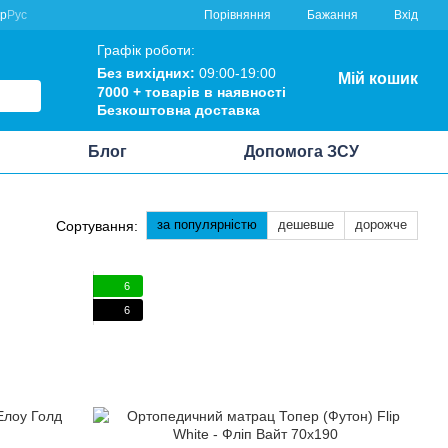
Порівняння
кр
Рус
Бажання
Вхід
Графік роботи:
Без вихідних:
09:00-19:00
Мій кошик
7000 +
товарів в наявності
Безкоштовна
доставка
Блог
Допомога ЗСУ
за популярністю
дешевше
дорожче
Сортування:
6
6