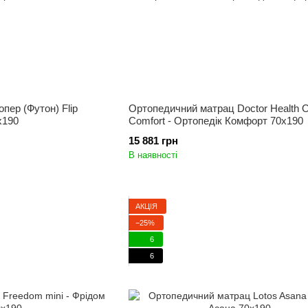
пер (Футон) Flip
Ортопедичний матрац Doctor Health O
x190
Comfort - Ортопедік Комфорт 70x190
15 881 грн
В наявності
АКЦІЯ
−25%
6
6