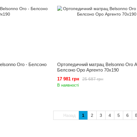
lsonno Oro - Белсоно
Ортопедичний матрац Belsonno Oro Ar
Белсоно Оро Аргенто 70x190
17 981 грн
25 687 грн
В наявності
Назад
1
2
3
4
5
6