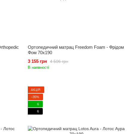
rthopedic
Ортопедичний матрац Freedom Foam - Фрідом
Фом 70x190
3 155 грн
4 506 грн
В наявності
АКЦІЯ
−35%
6
6