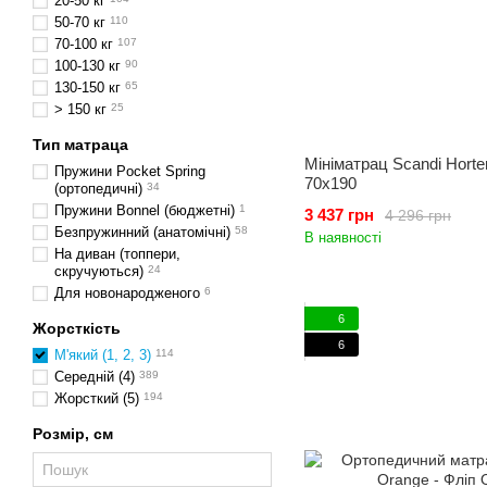
20-50 кг
50-70 кг
110
70-100 кг
107
100-130 кг
90
130-150 кг
65
> 150 кг
25
Тип матраца
Мініматрац Scandi Horte
Пружини Pocket Spring
70x190
(ортопедичні)
34
Пружини Bonnel (бюджетні)
1
3 437 грн
4 296 грн
Безпружинний (анатомічні)
58
В наявності
На диван (топпери,
скручуються)
24
Для новонародженого
6
6
Жорсткість
6
М'який (1, 2, 3)
114
Середній (4)
389
Жорсткий (5)
194
Розмір, см