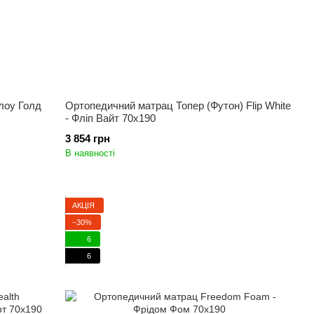
лоу Голд
Ортопедичний матрац Топер (Футон) Flip White
- Фліп Вайт 70x190
3 854 грн
В наявності
АКЦІЯ
−30%
6
6