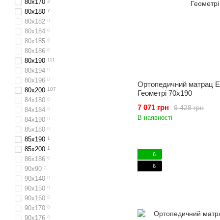
80x170
2
80х180
7
80х182
0
80х184
0
80х185
0
80x186
0
80x190
111
80х194
0
80х196
0
Ортопедичний матрац 
80x200
107
Геометрі 70x190
84х180
0
7 071 грн
9 428 грн
84x184
0
В наявності
84х190
0
85х180
0
85х190
1
85х200
1
6
86х186
0
6
90х90
0
90х140
0
90x150
0
90x160
0
90х170
0
90х176
0