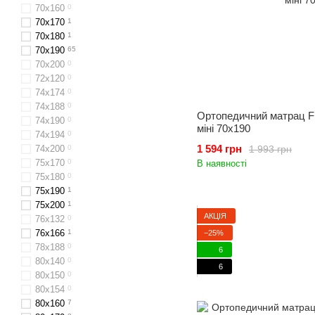
70x160
0
70х170
1
70x180
1
70x190
65
70x200
0
72x120
0
74х174
0
74х188
0
Ортопедичний матрац Fr
74х190
0
міні 70x190
74х194
0
1 594 грн
1 993 грн
74х200
0
75х170
0
В наявності
75х180
0
75х190
1
75х200
1
АКЦІЯ
76x132
0
76x166
1
−25%
78х188
0
6
80х140
0
6
80x150
0
80х154
0
80х160
7