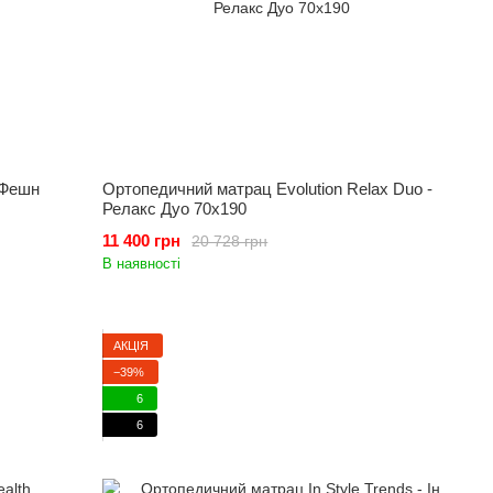
 Фешн
Ортопедичний матрац Evolution Relax Duo -
Релакс Дуо 70x190
11 400 грн
20 728 грн
В наявності
АКЦІЯ
−39%
6
6