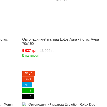
Лотос
Ортопедичний матрац Lotos Aura - Лотос Аура
70x190
9 037 грн
13 902 грн
В наявності
АКЦІЯ
−45%
ХІТ
6
6