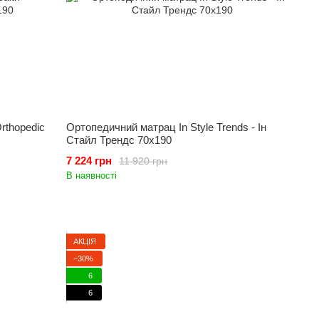
rthopedic
Ортопедичний матрац In Style Trends - Ін
Стайл Трендс 70x190
7 224 грн
11 920 грн
В наявності
АКЦІЯ
−30%
6
6