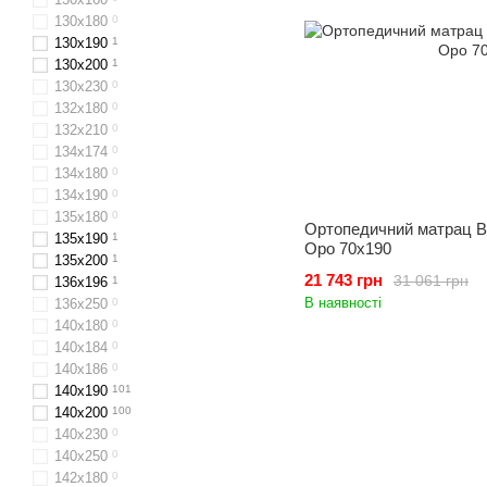
130x180
0
130х190
1
130x200
1
130x230
0
132x180
0
132х210
0
134х174
0
134х180
0
134х190
0
135х180
0
Ортопедичний матрац Be
135х190
1
Оро 70x190
135х200
1
21 743 грн
31 061 грн
136х196
1
В наявності
136x250
0
140х180
0
140х184
0
140х186
0
140x190
101
140x200
100
140x230
0
140x250
0
142x180
0