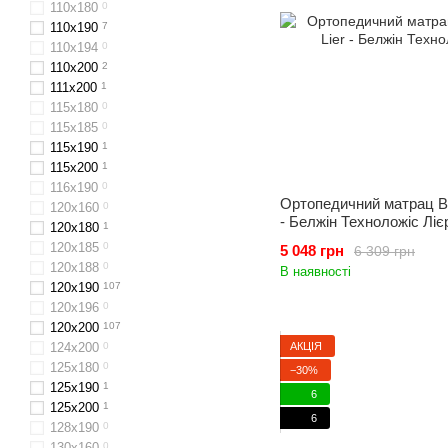
110x180
0
110x190
7
110x194
0
110х200
2
111x200
1
115х180
0
115х185
0
115х190
1
115х200
1
116x190
0
Ортопедичний матрац Bel
120x160
0
- Белжін Техноложіс Ліє
120x180
1
120x185
0
5 048 грн
6 309 грн
120х188
0
В наявності
120x190
107
120х196
0
120x200
107
АКЦІЯ
124x200
0
125х180
0
−30%
125х190
1
6
125х200
1
6
128x190
0
130х160
0