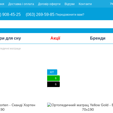
У
ння
Доставка і оплата
Договір оферти
Відгуки
Контакти
) 908-45-25
(063) 269-59-85
Передзвонити вам?
ри для сну
Акції
Бренди
педичні матраци
ХІТ
6
6