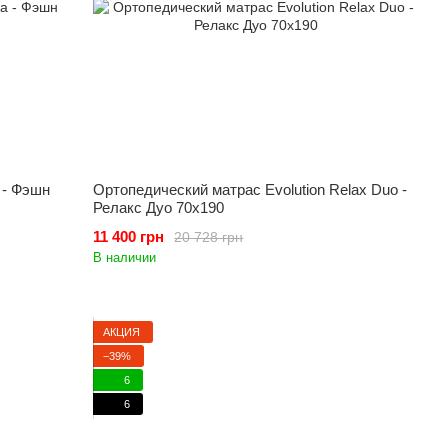
 - Фэшн
Ортопедический матрас Evolution Relax Duo -
Релакс Дуо 70x190
11 400 грн
20 728 грн
В наличии
АКЦИЯ
−39%
6
6