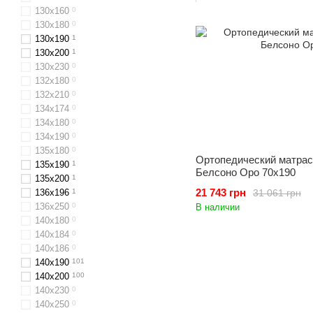
130х160
0
130x180
0
130х190
1
130x200
1
130x230
0
132x180
0
132х210
0
134х174
0
134х180
0
134х190
0
135х180
0
Ортопедический матрас 
135х190
1
Белсоно Оро 70x190
135х200
1
21 743 грн
31 061 грн
136х196
1
136x250
0
В наличии
140х180
0
140х184
0
140х186
0
140x190
101
140x200
100
140x230
0
140x250
0