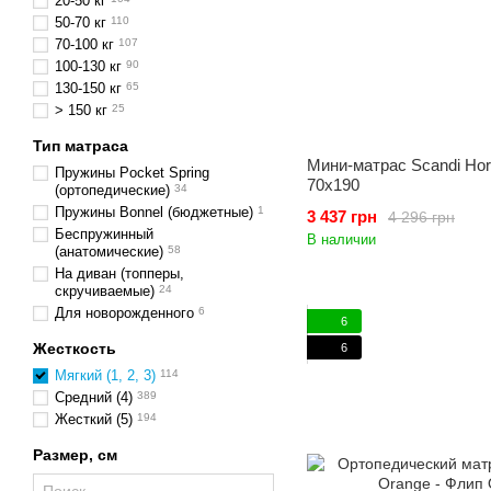
20-50 кг
50-70 кг
110
70-100 кг
107
100-130 кг
90
130-150 кг
65
> 150 кг
25
Тип матраса
Мини-матрас Scandi Hor
Пружины Pocket Spring
70x190
(ортопедические)
34
Пружины Bonnel (бюджетные)
1
3 437 грн
4 296 грн
Беспружинный
В наличии
(анатомические)
58
На диван (топперы,
скручиваемые)
24
Для новорожденного
6
6
Жесткость
6
Мягкий (1, 2, 3)
114
Средний (4)
389
Жесткий (5)
194
Размер, см