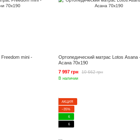
Freedom mini -
Ортопедический матрас Lotos Asana 
Асана 70x190
7 997 грн
10 662 грн
В наличии
АКЦИЯ
−35%
6
6