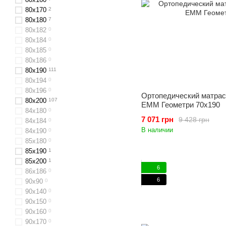
80x170
2
80х180
7
80х182
0
80х184
0
80х185
0
80x186
0
80x190
111
80х194
0
80х196
0
Ортопедический матрас
80x200
107
ЕММ Геометри 70x190
84х180
0
7 071 грн
9 428 грн
84x184
0
В наличии
84х190
0
85х180
0
85х190
1
85х200
1
6
86х186
0
6
90х90
0
90х140
0
90x150
0
90x160
0
90х170
0