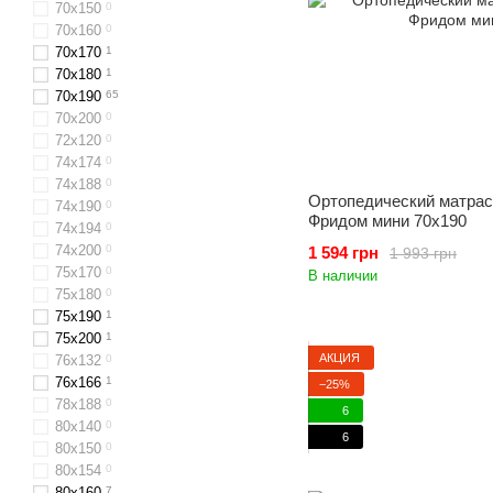
70x150
0
70x160
0
70х170
1
70x180
1
70x190
65
70x200
0
72x120
0
74х174
0
74х188
0
Ортопедический матрас 
74х190
0
Фридом мини 70x190
74х194
0
74х200
0
1 594 грн
1 993 грн
75х170
0
В наличии
75х180
0
75х190
1
75х200
1
АКЦИЯ
76x132
0
76x166
1
−25%
78х188
0
6
80х140
0
6
80x150
0
80х154
0
80х160
7