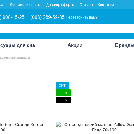
рат
Доставка и оплата
Договор оферты
Отзывы
Контакты
) 908-45-25
(063) 269-59-85
Перезвонить вам?
суары для сна
Акции
Бренд
едические матрасы
ХИТ
6
6