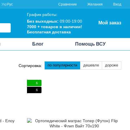
Сравнение
Укр
Рус
Желания
Вход
График работы:
Без выходных:
09:00-19:00
Мой заказ
7000 + товаров в наличии!
Бесплатная доставка
ы
Блог
Помощь ВСУ
по популярности
дешевле
дороже
Сортировка:
6
6