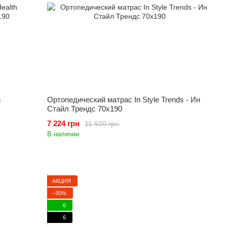
h
Ортопедический матрас In Style Trends - Ин
Стайл Трендс 70x190
7 224 грн
11 920 грн
В наличии
АКЦИЯ
−30%
6
6