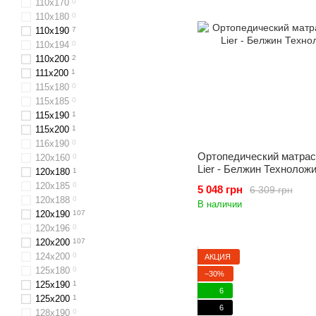
110х170
0
110x180
0
110x190
7
110x194
0
110х200
2
111x200
1
115х180
0
115х185
0
115х190
1
115х200
1
116x190
0
Ортопедический матрас 
120x160
0
Lier - Белжин Технолож
120x180
1
120x185
0
5 048 грн
6 309 грн
120х188
0
В наличии
120x190
107
120х196
0
120x200
107
124x200
0
АКЦИЯ
125х180
0
−30%
125х190
1
6
125х200
1
6
128x190
0