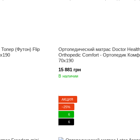
Топер (Футон) Flip
Ортопедический матрас Doctor Healt
0x190
Orthopedic Comfort - Ортопедик Комф
70x190
15 881 грн
В наличии
АКЦИЯ
−25%
6
6