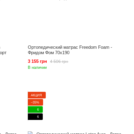
h
Ортопедический матрас Freedom Foam -
орт
Фридом Фом 70x190
3 155 грн
4 506 грн
В наличии
АКЦИЯ
−35%
6
6