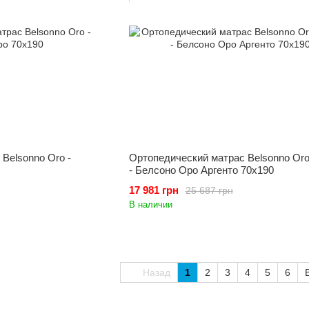
Belsonno Oro -
Ортопедический матрас Belsonno Oro
- Белсоно Оро Аргенто 70x190
17 981 грн
25 687 грн
В наличии
Назад
1
2
3
4
5
6