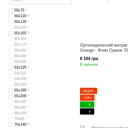
50х70
1
60x120
8
60х130
1
60x140
0
60х160
1
60x164
0
60х176
0
Ортопедический матрас 
Orange - Флип Оранж 7
60х180
0
60х190
0
6 104 грн
60х200
0
В наличии
63x125
6
64х110
0
64x190
0
65x180
0
65х190
1
АКЦИЯ
65х200
1
−20%
66x160
0
6
66х180
0
6
66х190
0
70х90
0
70x140
6