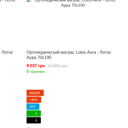
- Лотос
Ортопедический матрас Lotos Aura - Лотос
Аура 70x190
9 037 грн
13 902 грн
В наличии
АКЦИЯ
−45%
ХИТ
6
6