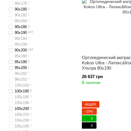
90х176
0
90x180
1
90х182
0
90х184
0
90x186
1
90x190
107
90х194
0
90x196
0
90x200
107
95х180
0
Ортопедический матрас
95х190
1
Kokos Ultra - Латекс&Ко
95х200
1
Ультра 80x190
96х182
0
26 637 грн
98х202
0
В наличии
100x160
0
100х180
2
100х190
0
100х196
0
АКЦИЯ
100x200
1
−20%
100х210
0
6
104x200
0
6
105х190
0