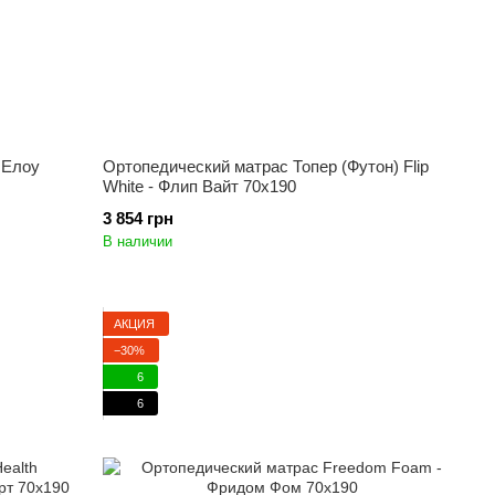
 Елоу
Ортопедический матрас Топер (Футон) Flip
White - Флип Вайт 70x190
3 854 грн
В наличии
АКЦИЯ
−30%
6
6