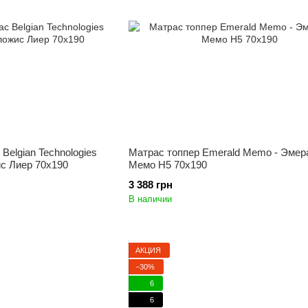
Belgian Technologies
Матрас топпер Emerald Memo - Эмер
ис Лиер 70x190
Мемо Н5 70x190
3 388 грн
В наличии
АКЦИЯ
−30%
6
6