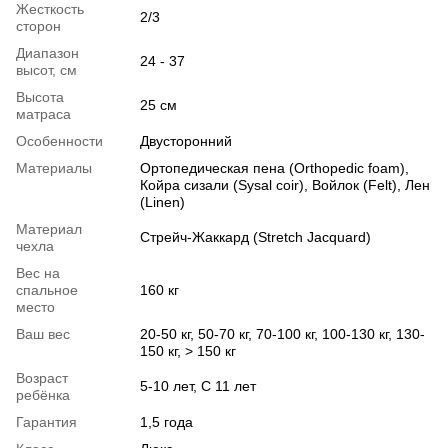
Жесткость
2/3
сторон
Диапазон
24 - 37
высот, см
Высота
25 см
матраса
Особенности
Двусторонний
Материалы
Ортопедическая пена (Orthopedic foam),
Койра сизали (Sysal coir), Войлок (Felt), Лен
(Linen)
Материал
Стрейч-Жаккард (Stretch Jacquard)
чехла
Вес на
спальное
160 кг
место
Ваш вес
20-50 кг, 50-70 кг, 70-100 кг, 100-130 кг, 130-
150 кг, > 150 кг
Возраст
5-10 лет, С 11 лет
ребёнка
Гарантия
1,5 года