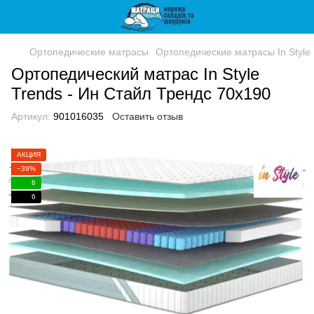
Ортопедические матрасы
Ортопедические матрасы In Style
Ортопедический матрас In Style
Trends - Ин Стайл Трендс 70x190
Артикул:
901016035
Оставить отзыв
АКЦИЯ
−39%
6
6