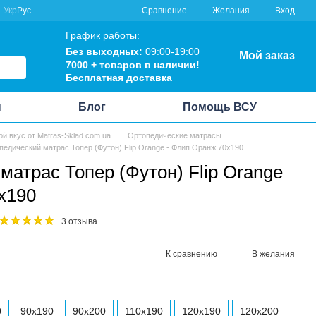
Сравнение
Укр
Рус
Желания
Вход
График работы:
Без выходных:
09:00-19:00
Мой заказ
7000 + товаров в наличии!
Бесплатная доставка
ы
Блог
Помощь ВСУ
ой вкус от Matras-Sklad.com.ua
Ортопедические матрасы
педический матрас Топер (Футон) Flip Orange - Флип Оранж 70x190
матрас Топер (Футон) Flip Orange
x190
3 отзыва
К сравнению
В желания
0
90x190
90x200
110x190
120x190
120x200