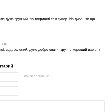
ле дуже зручний, по твердості теж супер. На диван те що
 14:07
яці, задоволений, дуже добре спати, зручно,хороший варіант
нтарий
Войти с помощью