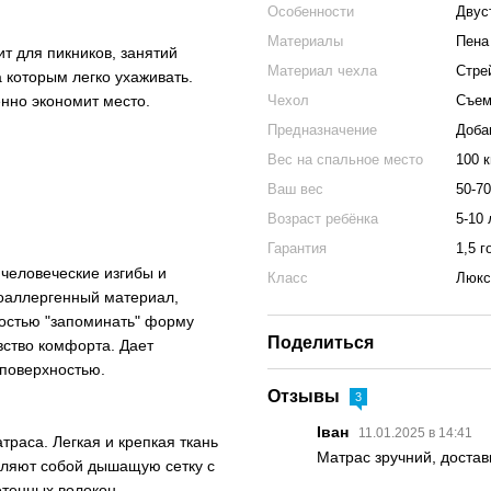
Особенности
Двус
Материалы
Пена
т для пикников, занятий
Материал чехла
Стрей
а которым легко ухаживать.
енно экономит место.
Чехол
Съем
Предназначение
Доба
Вес на спальное место
100 к
Ваш вес
50-70
Возраст ребёнка
5-10 
Гарантия
1,5 г
человеческие изгибы и
Класс
Люкс
поаллергенный материал,
остью "запоминать" форму
Поделиться
вство комфорта. Дает
 поверхностью.
Отзывы
3
Іван
11.01.2025 в 14:41
раса. Легкая и крепкая ткань
Матрас зручний, достав
авляют собой дышащую сетку с
етенных волокон.