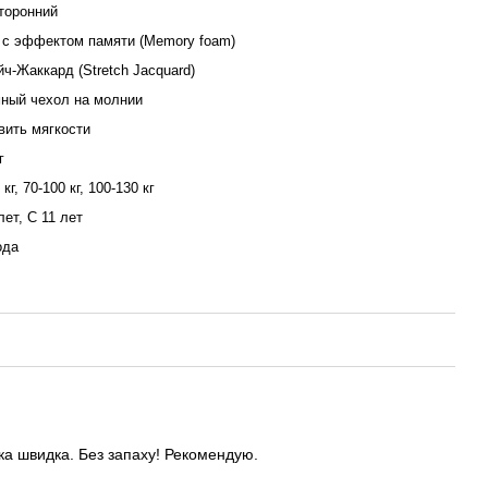
торонний
 с эффектом памяти (Memory foam)
ч-Жаккард (Stretch Jacquard)
ный чехол на молнии
вить мягкости
г
 кг, 70-100 кг, 100-130 кг
лет, С 11 лет
ода
ка швидка. Без запаху! Рекомендую.