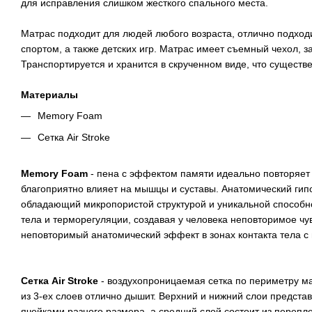
для исправления слишком жесткого спального места.
Матрас подходит для людей любого возраста, отлично подходи
спортом, а также детских игр. Матрас имеет съемный чехол, з
Транспортируется и хранится в скрученном виде, что существ
Материалы
Memory Foam
Сетка Air Stroke
Memory Foam
- пена с эффектом памяти идеально повторяет 
благоприятно влияет на мышцы и суставы. Анатомический ги
обладающий микропористой структурой и уникальной способн
тела и терморегуляции, создавая у человека неповторимое чу
неповторимый анатомический эффект в зонах контакта тела с
Сетка Air Stroke
- воздухопроницаемая сетка по периметру мат
из 3-ех слоев отлично дышит. Верхний и нижний слои предст
ячейками разного размера, а средний слой состоит из перепл