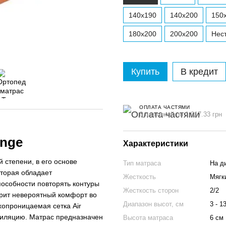
140x190
140x200
150
180x200
200x200
Нес
Купить
В кредит
ОПЛАТА ЧАСТЯМИ
6 платежей по 1 017.33 грн
ange
Характеристики
 степени, в его основе
Тип матраса
На д
оторая обладает
Жесткость
Мягки
особности повторять контуры
Жесткость сторон
2/2
арит невероятный комфорт во
Диапазон высот, см
3 - 1
хопроницаемая сетка Air
тиляцию. Матрас предназначен
Высота матраса
6 см