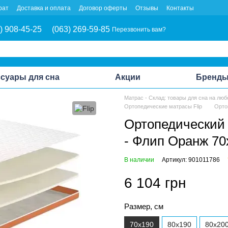
рат
Доставка и оплата
Договор оферты
Отзывы
Контакты
) 908-45-25
(063) 269-59-85
Перезвонить вам?
суары для сна
Акции
Бренд
Матрас - Склад: товары для сна на люб
Ортопедические матрасы Flip
Орто
Ортопедический 
- Флип Оранж 70
В наличии
Артикул: 901011786
6 104 грн
Размер, см
70x190
80x190
80x20