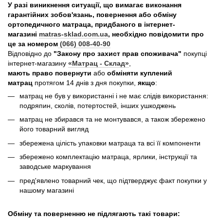
У разі виникнення ситуації, що вимагає виконання
гарантійних зобов'язань, повернення або обміну
ортопедичного матраца, придбаного в інтернет-
магазині
matras-sklad.com.ua
, необхідно повідомити про
це за номером
(066) 008-40-90
Відповідно до
"Закону про захист прав споживача"
покупці
інтернет-магазину
«Матрац - Склад»
,
мають право повернути
або
обміняти куплений
матрац
протягом 14 днів з дня покупки,
якщо
:
матрац не був у використанні і не має слідів використання:
подряпин, сколів, потертостей, інших ушкоджень
матрац не збирався та не монтувався, а також збережено
його товарний вигляд
збережена цілість упаковки матраца та всі її компоненти
збережено комплектацію матраца, ярлики, інструкції та
заводське маркування
пред'явлено товарний чек, що підтверджує факт покупки у
нашому магазині
Обміну та поверненню не підлягають такі товари: