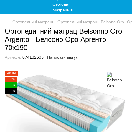
Ортопедичні матраци
Ортопедичні матраци Belsono Oro
Ор
Ортопедичний матрац Belsonno Oro
Argento - Белсоно Оро Аргенто
70x190
Артикул:
874132605
Написати відгук
АКЦІЯ
−30%
6
6