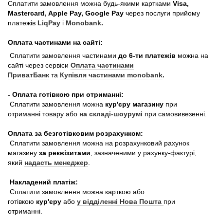
Сплатити замовлення можна будь-якими картками
Visa,
Mastercard, Apple Pay, Google Pay
через послуги прийому
платежів
LiqPay
і
Monobank
.
Оплата частинами на сайті:
Сплатити замовлення частинами
до 6-ти платежів
можна на
сайті через сервіси
Оплата частинами
ПриватБанк
та
Купівля частинами monobank
.
- Оплата готівкою при отриманні:
Сплатити замовлення можна
кур'єру магазину
при
отриманні товару або
на складі-шоурумі
при самовивезенні.
Оплата за безготівковим розрахунком:
Сплатити замовлення можна на розрахунковий рахунок
магазину
за реквізитами
, зазначеними у рахунку-фактурі,
який
надасть менеджер
.
Накладений платіж:
Сплатити замовлення можна карткою або
готівкою
кур'єру
або
у відділенні Нова Пошта
при
отриманні.