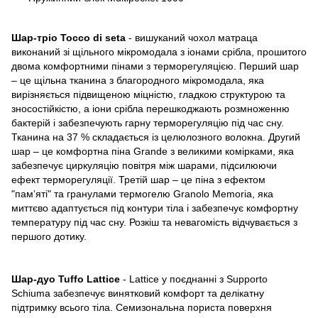
Шар-тріо Tocco di seta
- вишуканий чохол матраца
виконаний зі щільного мікромодала з іонами срібла, прошитого
двома комфортними пінами з терморегуляцією. Перший шар
– це щільна тканина з благородного мікромодала, яка
вирізняється підвищеною міцністю, гладкою структурою та
зносостійкістю, а іони срібла перешкоджають розмноженню
бактерій і забезпечують гарну терморегуляцію під час сну.
Тканина на 37 % складається із целюлозного волокна. Другий
шар – це комфортна піна Grande з великими комірками, яка
забезпечує циркуляцію повітря між шарами, підсилюючи
ефект терморегуляції. Третій шар – це піна з ефектом
"памʼяті" та гранулами термогелю Granolo Memoria, яка
миттєво адаптується під контури тіла і забезпечує комфортну
температуру під час сну. Розкіш та невагомість відчувається з
першого дотику.
Шар-дуо Tuffo Lattice
- Lattice у поєднанні з Supporto
Schiuma забезпечує винятковий комфорт та делікатну
підтримку всього тіла. Семизональна пориста поверхня