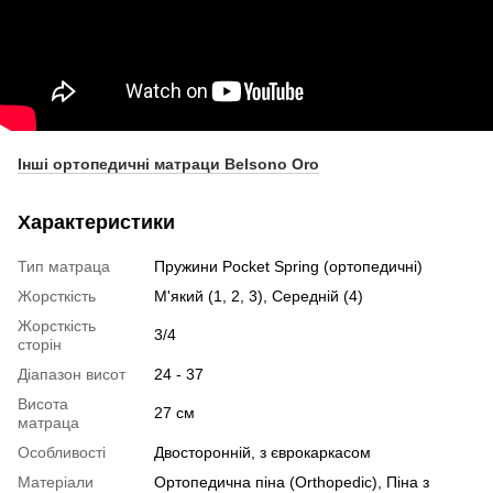
Інші ортопедичні матраци Belsono Oro
Характеристики
Тип матраца
Пружини Pocket Spring (ортопедичні)
Жорсткість
М'який (1, 2, 3), Середній (4)
Жорсткість
3/4
сторін
Діапазон висот
24 - 37
Висота
27 см
матраца
Особливості
Двосторонній, з єврокаркасом
Матеріали
Ортопедична піна (Orthopedic), Піна з