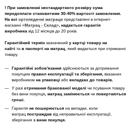
! При замовленні нестандартного розміру сума
передоплати становитиме 30-40% вартості замовлення.
На всі
ортопедичні матраци
представлені в інтернет-
магазині
«Матрац - Склад»
, надається гарантія
виробника
від 12 місяців до 20 років.
Гарантійний термін
зазначений
у картці товару на
сайті
та
в паспорті на матрац
, який видається при отриманні
товару.
Гарантійні зобов'язання
здійснюються за дотримання
покупцем
правил експлуатації та зберігання,
вказаних
виробником
на упаковці
або
вкладках до товарів.
У разі
отримання бракованої моделі
чи псування товару
без вини покупця
, матрац замінюється
чи
повертаються
гроші.
Гарантія
не поширюється
на випадки, коли
матрац
постраждав
від неправильної експлуатації,
зберігання
з вини покупця.