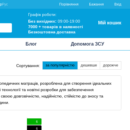
Порівняння
кр
Рус
Бажання
Вхід
Графік роботи:
Без вихідних:
09:00-19:00
Мій кошик
7000 +
товарів в наявності
Безкоштовна
доставка
Блог
Допомога ЗСУ
за популярністю
дешевше
дорожче
Сортування:
ртопедичних матраців, розроблена для створення ідеальних
 технології та новітні розробки для забезпечення
оєю довговічністю, надійністю, стійкістю до зносу та
дини.
6
6