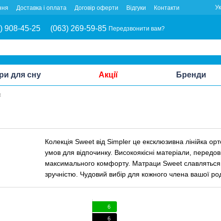
У
ння
Доставка і оплата
Договір оферти
Відгуки
Контакти
) 908-45-25
(063) 269-59-85
Передзвонити вам?
ри для сну
Акції
Бренди
t
Колекція Sweet від Simpler це ексклюзивна лінійка о
умов для відпочинку. Високоякісні матеріали, передові
максимального комфорту. Матраци Sweet славляться св
зручністю. Чудовий вибір для кожного члена вашої ро
6
6