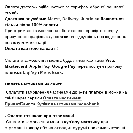
Оплата доставки здійснюється за тарифом обраної поштової
служби.
Доставка службами
Meest
,
Delivery,
Justin
здійснюється
тільки після 100% оплати.
При отриманні замовлення обов'язково перевірте товар у
присутності працівника доставки на відсутність пошкоджень та
повноту комплектації.
Оплата карткою на сайті:
Сплатити замовлення можна будь-якими картками
Visa,
Mastercard, Apple Pay, Google Pay
через послуги прийому
платежів
LiqPay
і
Monobank
.
Оплата частинами на сайті:
Сплатити замовлення частинами
до 6-ти платежів
можна на
сайті через сервіси
Оплата частинами
ПриватБанк
та
Купівля частинами monobank
.
- Оплата готівкою при отриманні:
Сплатити замовлення можна
кур'єру магазину
при
отриманні товару або
на складі-шоурумі
при самовивезенні.