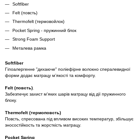
Softfiber
Felt (повсть)
Thermofelt (термовойлок)
Pocket Spring - пружинний блок
Strong Foam Support
Металева рамка
Softfiber
Гіпоалергенне "дихаюче" поліефірне волокно спералевидної
форми додає матрацу м’якості та комфорту.
Felt (повсть)
.
Забезпечує захист м'яких шарів матрацу від дії пружинного
блоку.
Thermofelt (термоповсть)
Повсть, спресована під впливом високих температур, збільшує
зносостійкость та жорсткість матрацу.
Pocket Spring