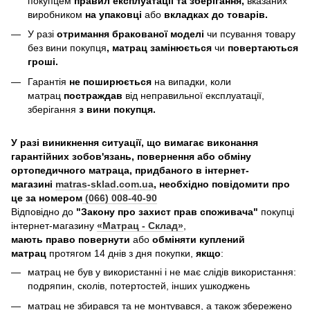
покупцем
правил експлуатації та зберігання,
вказаних
виробником
на упаковці
або
вкладках до товарів.
У разі
отримання бракованої моделі
чи псування товару
без вини покупця
, матрац замінюється
чи
повертаються
гроші.
Гарантія
не поширюється
на випадки, коли
матрац
постраждав
від неправильної експлуатації,
зберігання
з вини покупця.
У разі виникнення ситуації, що вимагає виконання
гарантійних зобов'язань, повернення або обміну
ортопедичного матраца, придбаного в інтернет-
магазині
matras-sklad.com.ua
, необхідно повідомити про
це за номером
(066) 008-40-90
Відповідно до
"Закону про захист прав споживача"
покупці
інтернет-магазину
«Матрац - Склад»
,
мають право повернути
або
обміняти куплений
матрац
протягом 14 днів з дня покупки,
якщо
:
матрац не був у використанні і не має слідів використання:
подряпин, сколів, потертостей, інших ушкоджень
матрац не збирався та не монтувався, а також збережено