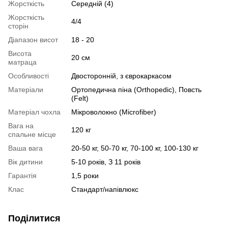
Жорсткість
Середній (4)
Жорсткість
4/4
сторін
Діапазон висот
18 - 20
Висота
20 см
матраца
Особливості
Двосторонній, з єврокаркасом
Матеріали
Ортопедична піна (Orthopedic), Повсть
(Felt)
Матеріал чохла
Мікроволокно (Microfiber)
Вага на
120 кг
спальне місце
Ваша вага
20-50 кг, 50-70 кг, 70-100 кг, 100-130 кг
Вік дитини
5-10 років, З 11 років
Гарантія
1,5 роки
Клас
Стандарт/напівлюкс
Поділитися