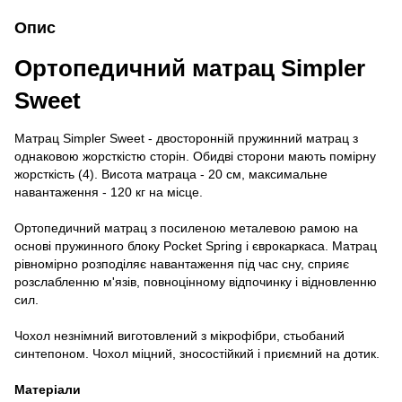
Опис
Ортопедичний матрац Simpler
Sweet
Матрац Simpler Sweet - двосторонній пружинний матрац з
однаковою жорсткістю сторін. Обидві сторони мають помірну
жорсткість (4). Висота матраца - 20 см, максимальне
навантаження - 120 кг на місце.
Ортопедичний матрац з посиленою металевою рамою на
основі пружинного блоку Pocket Spring і єврокаркаса. Матрац
рівномірно розподіляє навантаження під час сну, сприяє
розслабленню м'язів, повноцінному відпочинку і відновленню
сил.
Чохол незнімний виготовлений з мікрофібри, стьобаний
синтепоном. Чохол міцний, зносостійкий і приємний на дотик.
Матеріали