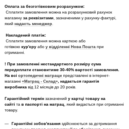
Оплата за безготівковим розрахунком:
Сплатити замовлення можна на розрахунковий рахунок
магазину
за реквізитами
, зазначеними у рахунку-фактурі,
який
надасть менеджер
.
Накладений платіж:
Сплатити замовлення можна карткою або
готівкою
кур'єру
або
у відділенні Нова Пошта
при
отриманні.
! При замовленні нестандартного розміру сума
передоплати становитиме 30-40% вартості замовлення.
На всі
ортопедичні матраци
представлені в інтернет-
магазині
«Матрац - Склад»
, надається гарантія
виробника
від 12 місяців до 20 років.
Гарантійний термін
зазначений
у картці товару на
сайті
та
в паспорті на матрац
, який видається при отриманні
товару.
Гарантійні зобов'язання
здійснюються за дотримання