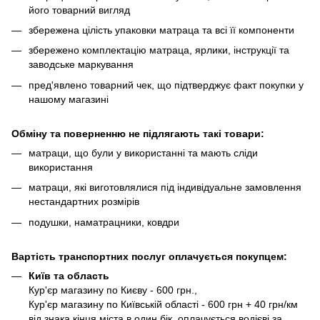
його товарний вигляд
збережена цілість упаковки матраца та всі її компоненти
збережено комплектацію матраца, ярлики, інструкції та
заводське маркування
пред'явлено товарний чек, що підтверджує факт покупки у
нашому магазині
Обміну та поверненню не підлягають такі товари:
матраци, що були у використанні та мають сліди
використання
матраци, які виготовлялися під індивідуальне замовлення
нестандартних розмірів
подушки, наматрацники, ковдри
Вартість транспортних послуг оплачується покупцем:
Київ та область
Кур'єр магазину по Києву - 600 грн.,
Кур'єр магазину по Київській області - 600 грн + 40 грн/км
від знака кінця міста в один бік, оплачується водієві за