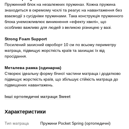
Пружинний блок на незалежних пружинах. Кожна пружина
знаходиться в окремому чохлі та реагує на навантаження без
взаємодії з сусідніми пружинами. Така конструкція пружинного
блока унеможливлює виникнення «ефекту хвилі», що
особливо важливо для людей з великою різницею у вазі.
Strong Foam Support
Посилений захисний євроборт 10 см по всьому периметру
матраца, підвищує жорсткість країв та захищає їх від
просідання.
Металева рамка (одинарна)
Створює ідеальну форму бічної частини матраца і додатково
підвищує жорсткість країв, що збільшує стійкість матраца до
підвищених навантажень.
Інші ортопедичні матраци Sweet
Характеристики
Тип матраца
Пружини Pocket Spring (ортопедичні)