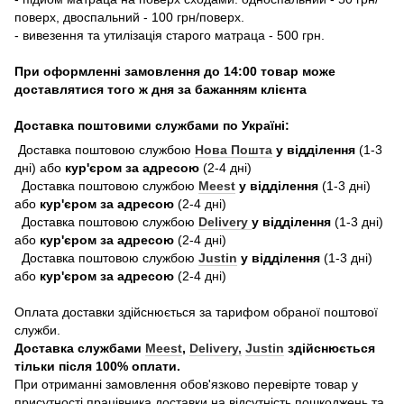
поверх, двоспальний - 100 грн/поверх.
- вивезення та утилізація старого матраца - 500 грн.
При оформленні замовлення до 14:00 товар може
доставлятися того ж дня за бажанням клієнта
Доставка поштовими службами по Україні:
Доставка поштовою службою
Нова Пошта
у відділення
(1-3
дні) або
кур'єром за адресою
(2-4 дні)
Доставка поштовою службою
Meest
у відділення
(1-3 дні)
або
кур'єром за адресою
(2-4 дні)
Доставка поштовою службою
Delivery
у відділення
(1-3 дні)
або
кур'єром за адресою
(2-4 дні)
Доставка поштовою службою
Justin
у відділення
(1-3 дні)
або
кур'єром за адресою
(2-4 дні)
Оплата доставки здійснюється за тарифом обраної поштової
служби.
Доставка службами
Meest
,
Delivery,
Justin
здійснюється
тільки після 100% оплати.
При отриманні замовлення обов'язково перевірте товар у
присутності працівника доставки на відсутність пошкоджень та