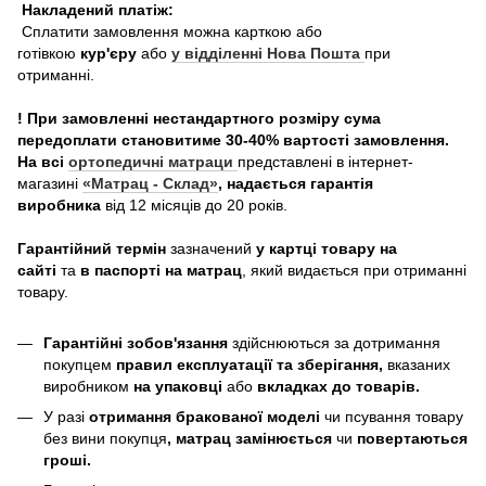
Накладений платіж:
Сплатити замовлення можна карткою або
готівкою
кур'єру
або
у відділенні Нова Пошта
при
отриманні.
! При замовленні нестандартного розміру сума
передоплати становитиме 30-40% вартості замовлення.
На всі
ортопедичні матраци
представлені в інтернет-
магазині
«Матрац - Склад»
, надається гарантія
виробника
від 12 місяців до 20 років.
Гарантійний термін
зазначений
у картці товару на
сайті
та
в паспорті на матрац
, який видається при отриманні
товару.
Гарантійні зобов'язання
здійснюються за дотримання
покупцем
правил експлуатації та зберігання,
вказаних
виробником
на упаковці
або
вкладках до товарів.
У разі
отримання бракованої моделі
чи псування товару
без вини покупця
, матрац замінюється
чи
повертаються
гроші.