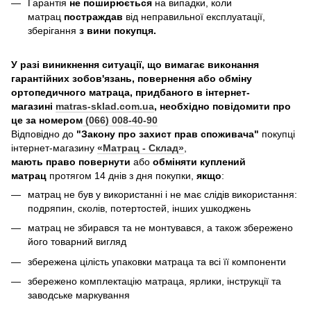
Гарантія
не поширюється
на випадки, коли
матрац
постраждав
від неправильної експлуатації,
зберігання
з вини покупця.
У разі виникнення ситуації, що вимагає виконання
гарантійних зобов'язань, повернення або обміну
ортопедичного матраца, придбаного в інтернет-
магазині
matras-sklad.com.ua
, необхідно повідомити про
це за номером
(066) 008-40-90
Відповідно до
"Закону про захист прав споживача"
покупці
інтернет-магазину
«Матрац - Склад»
,
мають право повернути
або
обміняти куплений
матрац
протягом 14 днів з дня покупки,
якщо
:
матрац не був у використанні і не має слідів використання:
подряпин, сколів, потертостей, інших ушкоджень
матрац не збирався та не монтувався, а також збережено
його товарний вигляд
збережена цілість упаковки матраца та всі її компоненти
збережено комплектацію матраца, ярлики, інструкції та
заводське маркування