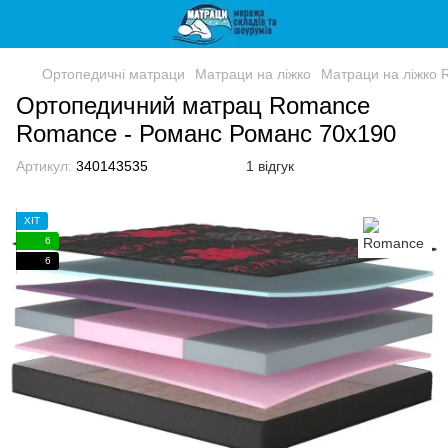
Ортопедичні матраци
Матраци на ліжко
Матраци на ліжко
Ортопедичний матрац Romance
Romance - Романс Романс 70x190
Артикул:
340143535
1 відгук
ХІТ
6
6