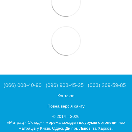
(066) 008-40-90
(096) 908-45-25
(063) 269-59-85
Контакти
Повна версія сайту
© 2014—2026
«Матрац - Склад» - мережа складів і шоурумів ортопедичних
матраців у Києві, Одесі, Дніпрі, Львові та Харкові.