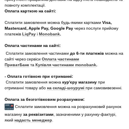
повноту комплектації.
Оплата карткою на сайті:
Сплатити замовлення можна будь-якими картками
Visa,
Mastercard, Apple Pay, Google Pay
через послуги прийому
платежів
LiqPay
і
Monobank
.
Оплата частинами на сайті:
Сплатити замовлення частинами
до 6-ти платежів
можна на
сайті через сервіси
Оплата частинами
ПриватБанк
та
Купівля частинами monobank
.
- Оплата готівкою при отриманні:
Сплатити замовлення можна
кур'єру магазину
при
отриманні товару або
на складі-шоурумі
при самовивезенні.
Оплата за безготівковим розрахунком:
Сплатити замовлення можна на розрахунковий рахунок
магазину
за реквізитами
, зазначеними у рахунку-фактурі,
який
надасть менеджер
.