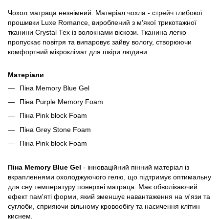
Чохол матраца незнімний. Матеріал чохла - стрейч глибокої
прошивки Luxe Romance, вироблений з м'якої трикотажної
тканини Crystal Тех із волокнами віскози. Тканина легко
пропускає повітря та випаровує зайву вологу, створюючи
комфортний мікроклімат для шкіри людини.
Матеріали
Піна Memory Blue Gel
Піна Purple Memory Foam
Піна Pink block Foam
Піна Grey Stone Foam
Піна Pink block Foam
Піна
Memory Blue Gel
- інноваційний пінний матеріал із
вкрапленнями охолоджуючого гелю, що підтримує оптимальну
для сну температуру поверхні матраца. Має обволікаючий
ефект пам'яті форми, який зменшує навантаження на м'язи та
суглоби, сприяючи вільному кровообігу та насичення клітин
киснем.