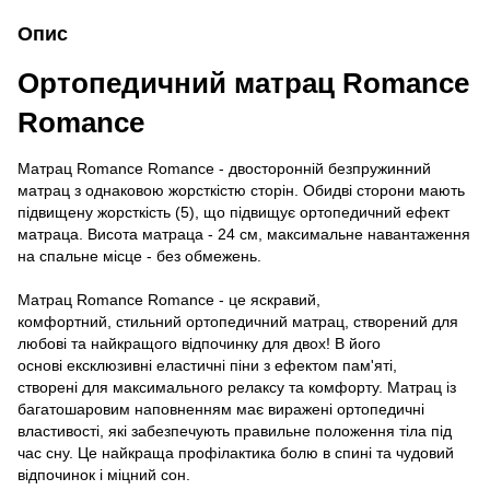
Опис
Ортопедичний матрац Romance
Romance
Матрац Romance Romance - двосторонній безпружинний
матрац з однаковою жорсткістю сторін. Обидві сторони мають
підвищену жорсткість (5), що підвищує ортопедичний ефект
матраца. Висота матраца - 24 см, максимальне навантаження
на спальне місце - без обмежень.
Матрац Romance Romance - це яскравий,
комфортний, стильний ортопедичний матрац, створений для
любові та найкращого відпочинку для двох! В його
основі ексклюзивні еластичні піни з ефектом пам'яті,
створені для максимального релаксу та комфорту. Матрац із
багатошаровим наповненням має виражені ортопедичні
властивості, які забезпечують правильне положення тіла під
час сну. Це найкраща профілактика болю в спині та чудовий
відпочинок і міцний сон.