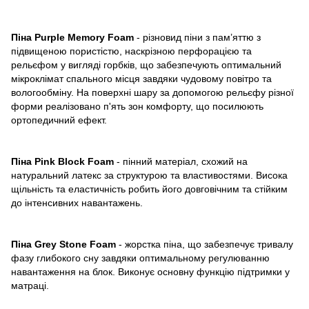
Піна Purple Меmory Foam
- різновид піни з пам’яттю з
підвищеною пористістю, наскрізною перфорацією та
рельєфом у вигляді горбків, що забезпечують оптимальний
мікроклімат спального місця завдяки чудовому повітро та
вологообміну. На поверхні шару за допомогою рельєфу різної
форми реалізовано п'ять зон комфорту, що посилюють
ортопедичний ефект.
Піна
Pink Block Foam
- пінний матеріал, схожий на
натуральний латекс за структурою та властивостями. Висока
щільність та еластичність робить його довговічним та стійким
до інтенсивних навантажень.
Піна Grey Stone Foam
- жорстка піна, що забезпечує тривалу
фазу глибокого сну завдяки оптимальному регулюванню
навантаження на блок. Виконує основну функцію підтримки у
матраці.