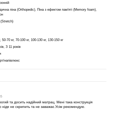
ронній
ична піна (Orthopedic), Піна з ефектом пам'яті (Memory foam),
он
(Stretch)
, 50-70 кг, 70-100 кг, 100-130 кг, 130-150 кг
ків, З 11 років
и
рт/напівлюкс
35
огий та досить надійний матрац. Мені така конструкція
о ніде не скрипить та не заважає.Усім рекомендую.