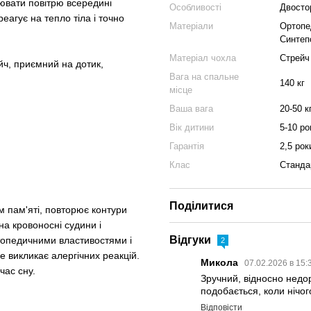
ювати повітрю всередині
Особливості
Двосто
еагує на тепло тіла і точно
Матеріали
Ортопед
Синтеп
Матеріал чохла
Стрейч 
йч, приємний на дотик,
Вага на спальне
140 кг
місце
Ваша вага
20-50 кг
Вік дитини
5-10 ро
Гарантія
2,5 рок
Клас
Станда
Поділитися
м пам'яті, повторює контури
на кровоносні судини і
Відгуки
опедичними властивостями і
2
не викликає алергічних реакцій.
Микола
07.02.2026 в 15:
час сну.
Зручний, відносно недор
подобається, коли нічог
Відповісти