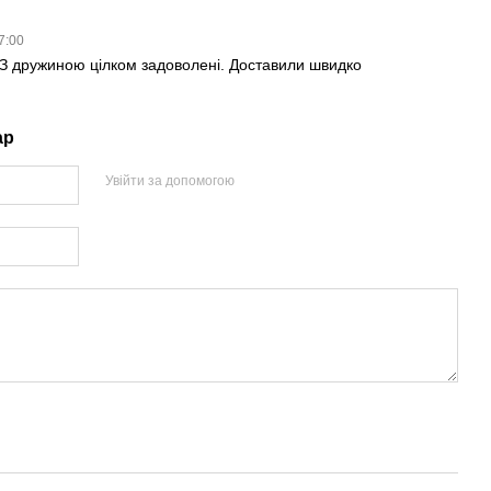
17:00
 З дружиною цілком задоволені. Доставили швидко
ар
Увійти за допомогою