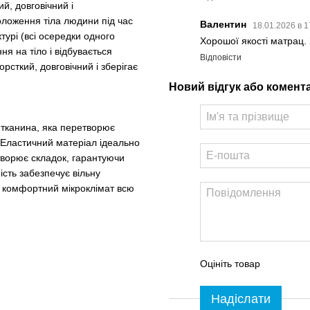
й, довговічний і
оложення тіла людини під час
Валентин
18.01.2026 в 
турі (всі осередки одного
Хорошої якості матрац.
я на тіло і відбувається
Відповісти
рсткий, довговічний і зберігає
Новий відгук або комент
а тканина, яка перетворює
 Еластичний матеріал ідеально
утворює складок, гарантуючи
ість забезпечує вільну
й, комфортний мікроклімат всю
Оцініть товар
Надіслати