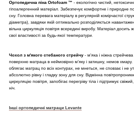
Ортопедична піна Ortofoam ™
- екологічно чистий, нетоксични
гіпоалергенний матеріал. Забезпечує комфортне і природне п
сну. Головна перевага матеріалу в регулярній комірчастої струк
діаметра), завдяки якій оптимально розподіляється навантаженн
вільна циркуляція повітря всередині виробу. Матеріал досить жо
свої властивості за будь-якої температури.
Чохол з м'якого стебаного стрейчу
- м'яка і ніжна стрейчев
поверхню матраца в неймовірно м'яку і затишну, немов хмару.
облягає матрац по всіх контурах, не мнеться, не сповзає і не 
абсолютно рівну і гладку зону для сну. Відмінна повітропроникн
циркуляцію повітря, запобігає перегріву тіла і підтримує свіжи
ніч.
Інші ортопедичні матраци Levante