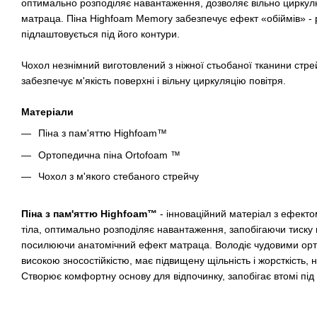
оптимально розподіляє навантаження, дозволяє вільно циркул
матраца. Піна Highfoam Memory забезпечує ефект «обіймів» - р
підлаштовується під його контури.
Чохол незнімний виготовлений з ніжної стьобаної тканини стре
забезпечує м'якість поверхні і вільну циркуляцію повітря.
Матеріали
Піна з пам'яттю Highfoam™
Ортопедична піна Ortofoam ™
Чохол з м'якого стебаного стрейчу
Піна з пам'яттю Highfoam™
- інноваційний матеріал з ефекто
тіла, оптимально розподіляє навантаження, запобігаючи тиску 
посилюючи анатомічний ефект матраца. Володіє чудовими орт
високою зносостійкістю, має підвищену щільність і жорсткість, 
Створює комфортну основу для відпочинку, запобігає втомі під 