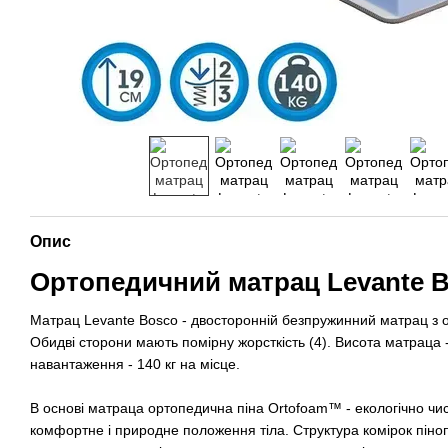
Опис
Ортопедичний матрац Levante 
Матрац Levante Bosco - двосторонній безпружинний матрац з о
Обидві сторони мають помірну жорсткість (4). Висота матраца 
навантаження - 140 кг на місце.
В основі матраца ортопедична піна Ortofoam™ - екологічно чи
комфортне і природне положення тіла. Структура комірок пін