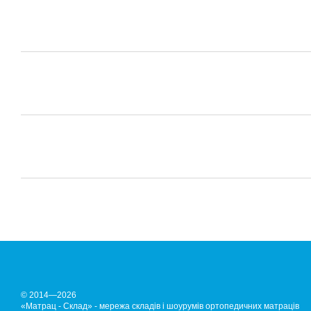
© 2014—2026
«Матрац - Склад» - мережа складів і шоурумів ортопедичних матраців