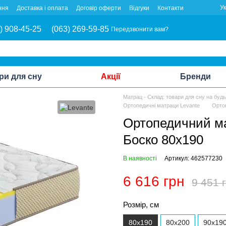
У
ння
Доставка і оплата
Договір оферти
Відгуки
Контакти
) 908-45-25
(063) 269-59-85
Передзвонити вам?
ри для сну
Акції
Бренди
Матрац - Склад: товари для сну на буд
Ортопедичні матраци Levante
Орто
Ортопедичний ма
Боско 80x190
В наявності
Артикул: 462577230
6 616 грн
9 451 
Розмір, см
80x190
80x200
90x19