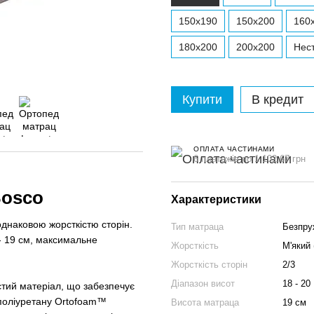
150x190
150x200
160
180x200
200x200
Нест
Купити
В кредит
ОПЛАТА ЧАСТИНАМИ
6 платежів по 1 102.67 грн
Bosco
Характеристики
днаковою жорсткістю сторін.
Тип матраца
Безпру
- 19 см, максимальне
Жорсткість
М'який (
Жорсткість сторін
2/3
Діапазон висот
18 - 20
стий матеріал, що забезпечує
ополіуретану Ortofoam™
Висота матраца
19 см