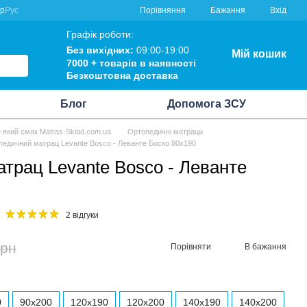
Порівняння
кр
Рус
Бажання
Вхід
Графік роботи:
Без вихідних:
09:00-19:00
Мій кошик
7000 +
товарів в наявності
Безкоштовна
доставка
Блог
Допомога ЗСУ
ь-який смак Matras-Sklad.com.ua
Ортопедичні матраци
педичний матрац Levante Bosco - Леванте Боско 80x190
трац Levante Bosco - Леванте
2 відгуки
грн
Порівняти
В бажання
0
90x200
120x190
120x200
140x190
140x200