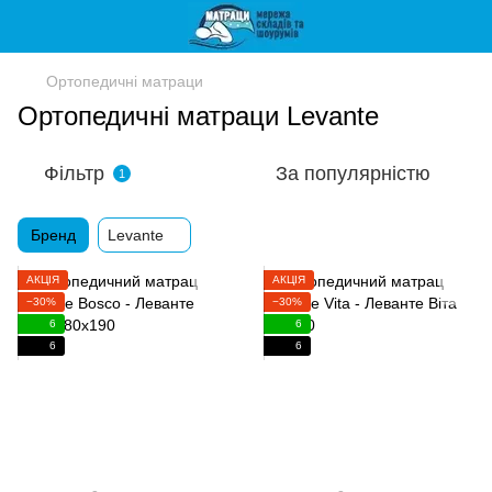
Ортопедичні матраци
Ортопедичні матраци Levante
Фільтр
За популярністю
1
Бренд
Levante
АКЦІЯ
АКЦІЯ
−30%
−30%
6
6
6
6