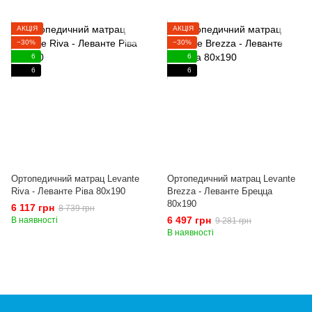
АКЦІЯ
АКЦІЯ
−30%
−30%
6
6
6
6
Ортопедичний матрац Levante
Ортопедичний матрац Levante
Riva - Леванте Ріва 80x190
Brezza - Леванте Брецца
80x190
6 117 грн
8 739 грн
6 497 грн
В наявності
9 281 грн
В наявності