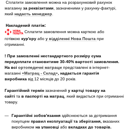
Сплатити замовлення можна на розрахунковий рахунок
магазину
за реквізитами
, зазначеними у рахунку-фактурі,
який
надасть менеджер
.
Накладений платіж:
Сплатити замовлення можна карткою або
готівкою
кур'єру
або
у відділенні Нова Пошта
при
отриманні.
! При замовленні нестандартного розміру сума
передоплати становитиме 30-40% вартості замовлення.
На всі
ортопедичні матраци
представлені в інтернет-
магазині
«Матрац - Склад»
, надається гарантія
виробника
від 12 місяців до 20 років.
Гарантійний термін
зазначений
у картці товару на
сайті
та
в паспорті на матрац
, який видається при отриманні
товару.
Гарантійні зобов'язання
здійснюються за дотримання
покупцем
правил експлуатації та зберігання,
вказаних
виробником
на упаковці
або
вкладках до товарів.