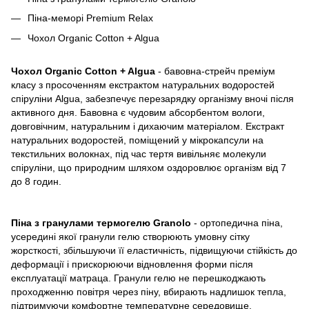
Піна-меморі Premium Relax
Чохол Organic Cotton + Algua
Чохол Organic Cotton + Algua
- бавовна-стрейч преміум
класу з просоченням екстрактом натуральних водоростей
спіруліни Algua, забезпечує перезарядку організму вночі після
активного дня. Бавовна є чудовим абсорбентом вологи,
довговічним, натуральним і дихаючим матеріалом. Екстракт
натуральних водоростей, поміщений у мікрокапсули на
текстильних волокнах, під час тертя вивільняє молекули
спіруліни, що природним шляхом оздоровлює організм від 7
до 8 годин.
Піна з гранулами термогелю Granolo
- ортопедична піна,
усередині якої гранули гелю створюють умовну сітку
жорсткості, збільшуючи її еластичність, підвищуючи стійкість до
деформації і прискорюючи відновлення форми після
експлуатації матраца. Гранули гелю не перешкоджають
проходженню повітря через піну, вбирають надлишок тепла,
підтримуючи комфортне температурне середовище.