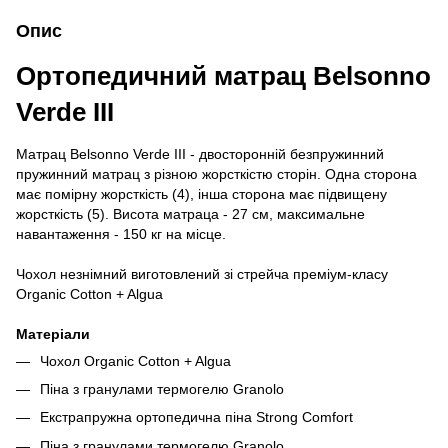
Опис
Ортопедичний матрац Belsonno
Verde III
Матрац Belsonno Verde III - двосторонній безпружинний
пружинний матрац з різною жорсткістю сторін. Одна сторона
має помірну жорсткість (4), інша сторона має підвищену
жорсткість (5). Висота матраца - 27 см, максимальне
навантаження - 150 кг на місце.
Чохол незнімний виготовлений зі стрейча преміум-класу
Organic Cotton + Algua
Матеріали
Чохол Organic Cotton + Algua
Піна з гранулами термогелю Granolo
Екстрапружна ортопедична піна Strong Comfort
Піна з гранулами термогелю Granolo