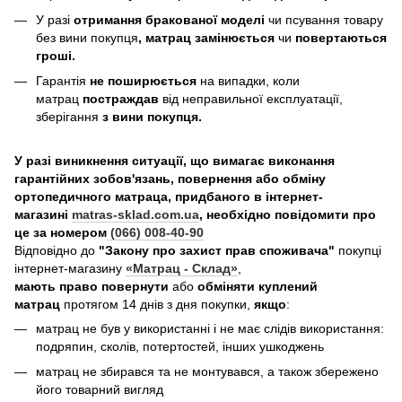
У разі
отримання бракованої моделі
чи псування товару
без вини покупця
, матрац замінюється
чи
повертаються
гроші.
Гарантія
не поширюється
на випадки, коли
матрац
постраждав
від неправильної експлуатації,
зберігання
з вини покупця.
У разі виникнення ситуації, що вимагає виконання
гарантійних зобов'язань, повернення або обміну
ортопедичного матраца, придбаного в інтернет-
магазині
matras-sklad.com.ua
, необхідно повідомити про
це за номером
(066) 008-40-90
Відповідно до
"Закону про захист прав споживача"
покупці
інтернет-магазину
«Матрац - Склад»
,
мають право повернути
або
обміняти куплений
матрац
протягом 14 днів з дня покупки,
якщо
:
матрац не був у використанні і не має слідів використання:
подряпин, сколів, потертостей, інших ушкоджень
матрац не збирався та не монтувався, а також збережено
його товарний вигляд