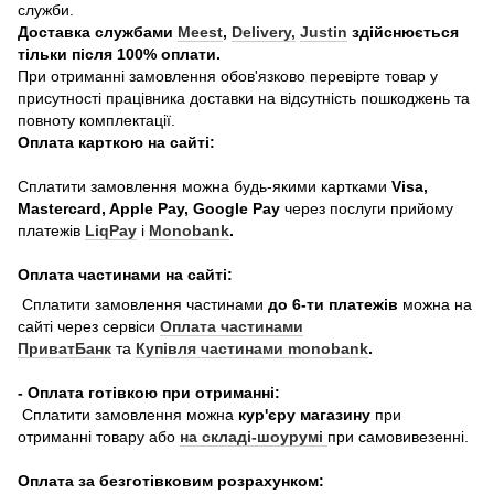
служби.
Доставка службами
Meest
,
Delivery,
Justin
здійснюється
тільки після 100% оплати.
При отриманні замовлення обов'язково перевірте товар у
присутності працівника доставки на відсутність пошкоджень та
повноту комплектації.
Оплата карткою на сайті:
Сплатити замовлення можна будь-якими картками
Visa,
Mastercard, Apple Pay, Google Pay
через послуги прийому
платежів
LiqPay
і
Monobank
.
Оплата частинами на сайті:
Сплатити замовлення частинами
до 6-ти платежів
можна на
сайті через сервіси
Оплата частинами
ПриватБанк
та
Купівля частинами monobank
.
- Оплата готівкою при отриманні:
Сплатити замовлення можна
кур'єру магазину
при
отриманні товару або
на складі-шоурумі
при самовивезенні.
Оплата за безготівковим розрахунком: