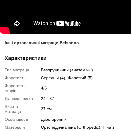
Інші ортопедичні матраци Belsonno
Характеристики
Тип матраца
Безпружинний (анатомічні)
Жорсткість
Середній (4), Жорсткий (5)
Жорсткість
4/5
сторін
Діапазон висот
24 - 37
Висота
27 см
матраца
Особливості
Двосторонній
Матеріали
Ортопедична піна (Orthopedic), Піна з