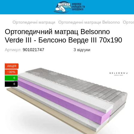
Ортопедичні матраци
Ортопедичні матраци Belsonno
Ортоп
Ортопедичний матрац Belsonno
Verde III - Белсоно Верде III 70x190
Артикул:
901021747
3 відгуки
АКЦІЯ
−30%
6
6