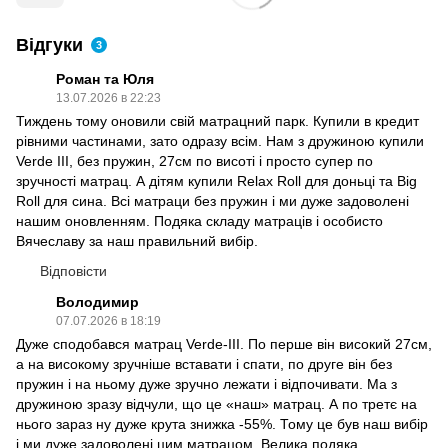
Відгуки
3
Роман та Юля
13.07.2026 в 22:23
Тиждень тому оновили свій матрацний парк. Купили в кредит
рівними частинами, зато одразу всім. Нам з дружиною купили
Verde III, без пружин, 27см по висоті і просто супер по
зручності матрац. А дітям купили Relax Roll для доньці та Big
Roll для сина. Всі матраци без пружин і ми дуже задоволені
нашим оновленням. Подяка складу матраців і особисто
Вячеславу за наш правильний вибір.
Відповісти
Володимир
07.07.2026 в 18:19
Дуже сподобався матрац Verde-III. По перше він високий 27см,
а на високому зручніше вставати і спати, по друге він без
пружин і на ньому дуже зручно лежати і відпочивати. Ма з
дружиною зразу відчули, що це «наш» матрац. А по третє на
нього зараз ну дуже крута знижка -55%. Тому це був наш вибір
і ми дуже задоволені цим матрацом. Велика подяка