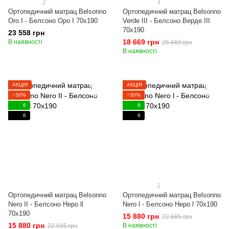
2
3
Ортопедичний матрац Belsonno
Ортопедичний матрац Belsonno
Oro I - Белсоно Оро I 70x190
Verde III - Белсоно Верде III
70x190
23 558 грн
18 669 грн
В наявності
26 669 грн
В наявності
АКЦІЯ
АКЦІЯ
−30%
−30%
6
6
6
6
1
Ортопедичний матрац Belsonno
Ортопедичний матрац Belsonno
Nero II - Белсоно Неро ll
Nero l - Белсоно Неро l 70x190
70x190
15 880 грн
22 685 грн
15 880 грн
В наявності
22 685 грн