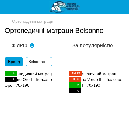
Ортопедичні матраци
Ортопедичні матраци Belsonno
Фільтр
За популярністю
1
Бренд
Belsonno
6
АКЦІЯ
6
−30%
6
6