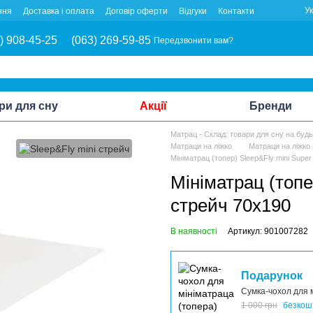
У
ння
Доставка і оплата
Договір оферти
Відгуки
Контакти
) 908-45-25
(063) 269-59-85
Передзвонити вам?
ри для сну
Акції
Бренди
Матрац - Склад: товари для сну на буд
Матраци на ліжко
Матраци на ліжко 
Мініматрац (топер) Sleep&Fly mini Super
Мініматрац (топе
стрейч 70x190
В наявності
Артикул: 901007282
Подарунок
Cумка-чохол для м
1 000 грн
безкош