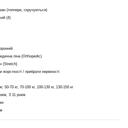
ван (топпери, скручуються)
ій (4)
оронній
едична піна (Orthopedic)
 (Stretch)
и жорсткості / прибрати нерівності
кг, 50-70 кг, 70-100 кг, 100-130 кг, 130-150 кг
оків, З 11 років
ки
ом