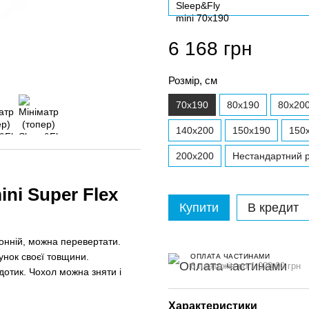
6 168 грн
Розмір, см
70x190
80x190
80x20
140x200
150x190
150
200x200
Нестандартний р
ini Super Flex
Купити
В кредит
онній, можна перевертати.
унок своєї товщини.
ОПЛАТА ЧАСТИНАМИ
6 платежів по 1 028.00 грн
дотик. Чохол можна зняти і
Характеристики