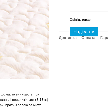
Оцініть товар
Надіслати
Доставка
Оплата
Гар
, що часто виникають при
нню і невеликій вазі (8-13 кг)
рх, брати з собою за місто.