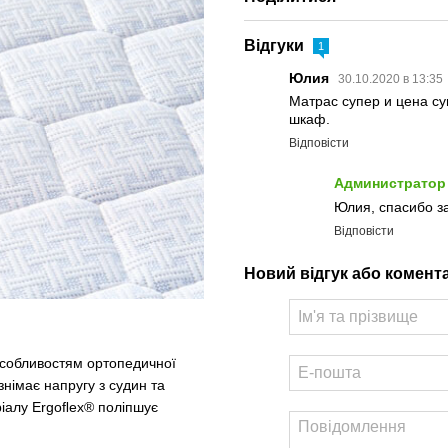
Відгуки
1
Юлия
30.10.2020 в 13:35
Матрас супер и цена су
шкаф.
Відповісти
Администратор
Юлия, спасибо за
Відповісти
Новий відгук або комент
 особливостям ортопедичної
знімає напругу з судин та
еріалу Ergoﬂex® поліпшує