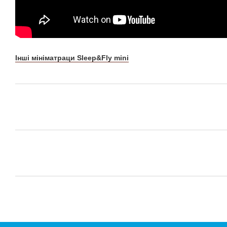
Інші мініматраци Sleep&Fly mini