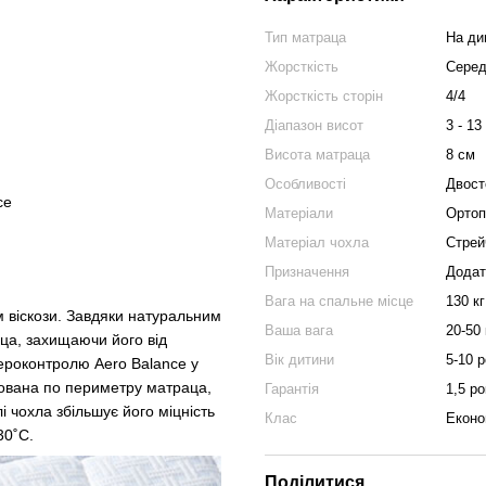
Тип матраца
На ди
Жорсткість
Середн
Жорсткість сторін
4/4
Діапазон висот
3 - 13
Висота матраца
8 см
Особливості
Двост
ce
Матеріали
Ортоп
Матеріал чохла
Стрейч
Призначення
Додат
Вага на спальне місце
130 кг
м віскози. Завдяки натуральним
Ваша вага
20-50 
ца, захищаючи його від
Вік дитини
5-10 р
ероконтролю Aero Balance у
шована по периметру матраца,
Гарантія
1,5 ро
 чохла збільшує його міцність
Клас
Екон
30˚С.
Поділитися