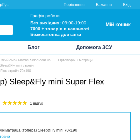
Порівняння
кр
Рус
Бажання
Вхід
Графік роботи:
Без вихідних:
09:00-19:00
Мій кошик
7000 +
товарів в наявності
Безкоштовна
доставка
Блог
Допомога ЗСУ
ь-який смак Matras-Sklad.com.ua
Ортопедичні матраци
Sleep&Fly mini стрейч
 Flex стрейч 70x190
р) Sleep&Fly mini Super Flex
1 відгук
ініматраца (топера) Sleep&Fly mini 70x190
товно