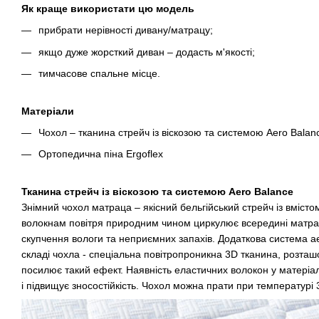
Як краще використати цю модель
прибрати нерівності дивану/матрацу;
якщо дуже жорсткий диван – додасть м'якості;
тимчасове спальне місце.
Матеріали
Чохол – тканина стрейч із віскозою та системою Aero Balan
Ортопедична піна Ergoflex
Тканина стрейч із віскозою та системою Aero Balance
Знімний чохол матраца – якісний бельгійський стрейч із вмісто
волокнам повітря природним чином циркулює всередині матра
скупчення вологи та неприємних запахів. Додаткова система а
складі чохла - спеціальна повітропроникна 3D тканина, розта
посилює такий ефект. Наявність еластичних волокон у матеріалі
і підвищує зносостійкість. Чохол можна прати при температурі 