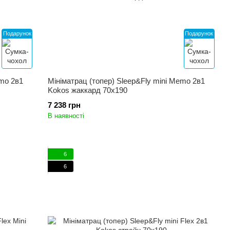
Подарунок
Подарунок
emo 2в1
Мініматрац (топер) Sleep&Fly mini Memo 2в1
Kokos жаккард 70x190
7 238 грн
В наявності
6
6