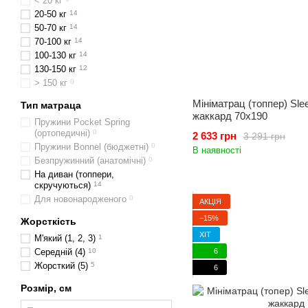
< 20 кг
20-50 кг
14
50-70 кг
14
70-100 кг
14
100-130 кг
14
130-150 кг
12
> 150 кг
0
Мініматрац (топпер) Slee
Тип матраца
жаккард 70x190
Пружини Pocket Spring
(ортопедичні)
0
2 633 грн
3 291 грн
Пружини Bonnel (бюджетні)
0
В наявності
Безпружинний (анатомічні)
0
На диван (топпери,
скручуються)
14
Для новонародженого
0
АКЦІЯ
−15%
Жорсткість
ХІТ
М'який (1, 2, 3)
1
6
Середній (4)
10
Жорсткий (5)
5
6
Розмір, см