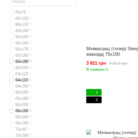
50х70
0
60x120
0
60х130
0
60x140
0
60х160
0
60x164
0
Мініматрац (топер) Slee
60х176
0
жаккард 70x190
60х180
0
60х190
3
3 921 грн
4 613 грн
60х200
0
В наявності
63x125
0
64х110
1
64x190
0
65x180
0
6
65х190
0
6
65х200
0
66x160
1
66х180
0
66х190
0
70х90
0
70x140
0