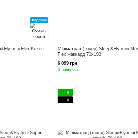
Подарунок
p&Fly mini Flex Kokos
Мініматрац (топер) Sleep&Fly mini M
Flex жаккард 70x190
6 099 грн
В наявності
6
6