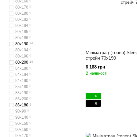
80х160
0
80x170
0
80х180
0
80х182
0
80х184
0
80х185
0
80x186
0
80x190
14
80х194
0
Мініматрац (топер) Sleep
80х196
0
стрейч 70x190
80x200
14
6 168 грн
84х180
0
В наявності
84x184
0
84х190
0
85х180
0
85х190
0
6
85х200
0
6
86х186
1
90х90
0
90х140
0
90x150
0
90x160
0
90х170
0