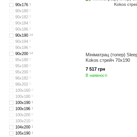
90х176
1
90x180
0
90х182
0
90х184
0
90x186
0
90x190
14
90х194
0
90x196
0
90x200
14
Мініматрац (топер) Slee
95х180
0
Kokos стрейч 70x190
95х190
0
7 517 грн
95х200
0
В наявності
96х182
0
98х202
0
100x160
0
100х180
0
100х190
1
100х196
1
100x200
0
100х210
0
104x200
1
105х190
1