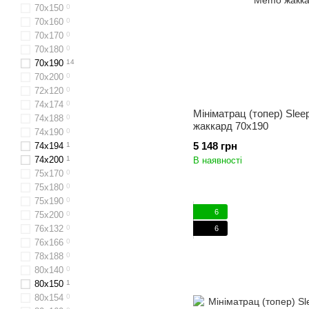
70x150
0
70x160
0
70х170
0
70x180
0
70x190
14
70x200
0
72x120
0
74х174
0
Мініматрац (топер) Slee
74х188
0
жаккард 70x190
74х190
0
5 148 грн
74х194
1
74х200
1
В наявності
75х170
0
75х180
0
75х190
0
6
75х200
0
76x132
0
6
76x166
0
78х188
0
80х140
0
80x150
1
80х154
0