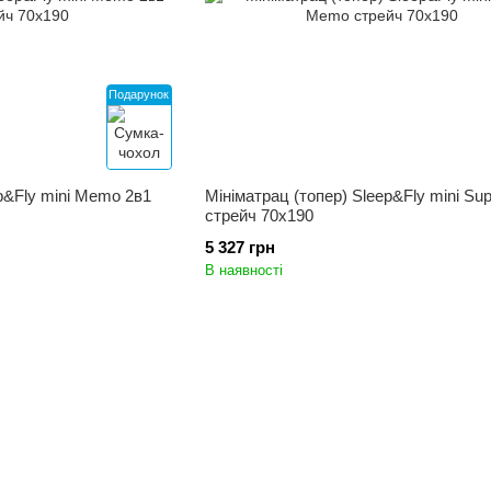
Подарунок
p&Fly mini Memo 2в1
Мініматрац (топер) Sleep&Fly mini S
стрейч 70x190
5 327 грн
В наявності