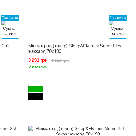
Подарунок
Подарунок
x 2в1
Мініматрац (топер) Sleep&Fly mini Super Flex
жаккард 70x190
3 291 грн
4 113 грн
В наявності
6
6