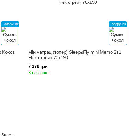
Подарунок
Подарунок
x Kokos
Мініматрац (топер) Sleep&Fly mini Memo 2в1
Flex стрейч 70x190
7 376 грн
В наявності