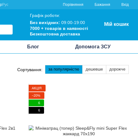
Порівняння
кр
Рус
Бажання
Вхід
Графік роботи:
Без вихідних:
09:00-19:00
Мій кошик
7000 +
товарів в наявності
Безкоштовна
доставка
Блог
Допомога ЗСУ
за популярністю
дешевше
дорожче
Сортування:
АКЦІЯ
−20%
6
6