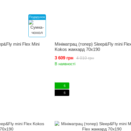
Подарунок
p&Fly mini Flex Mini
Мініматрац (топер) Sleep&Fly mini Fle
Kokos жаккард 70x190
3 609 грн
4 010 грн
В наявності
6
6