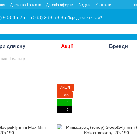
У
ння
Доставка і оплата
Договір оферти
Відгуки
Контакти
) 908-45-25
(063) 269-59-85
Передзвонити вам?
ри для сну
Акції
Бренди
педичні матраци
АКЦІЯ
−10%
6
6