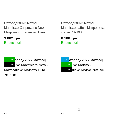
Ортопедичний матрац
Ортопедичний матрац
Matroluxe Cappuccino New -
Matroluxe Latte - Матролюкс
Матролюкс Капучино Нью
Латте 70x190
70x190
9 862 грн
6 106 грн
В наявності
В наявності
6
ХІТ
6
6
6
2