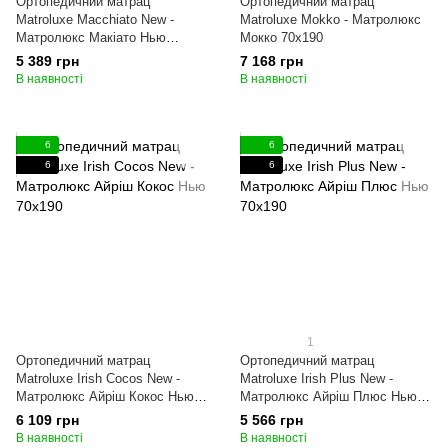
Ортопедичний матрац
Ортопедичний матрац
Matroluxe Macchiato New -
Matroluxe Mokko - Матролюкс
Матролюкс Макіато Нью
Мокко 70x190
70x190
5 389 грн
7 168 грн
В наявності
В наявності
6
6
6
6
1
Ортопедичний матрац
Ортопедичний матрац
Matroluxe Irish Cocos New -
Matroluxe Irish Plus New -
Матролюкс Айріш Кокос Нью
Матролюкс Айріш Плюс Нью
70x190
70x190
6 109 грн
5 566 грн
В наявності
В наявності