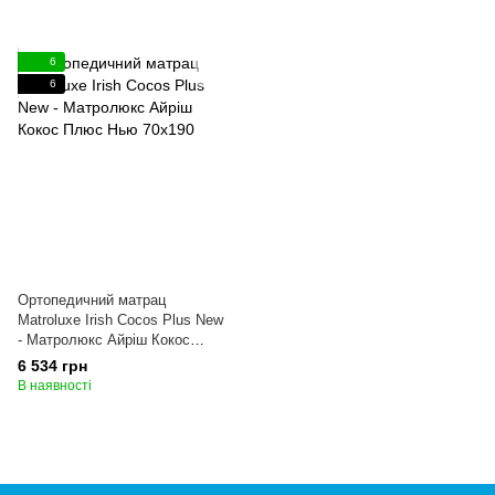
6
6
Ортопедичний матрац
Matroluxe Irish Cocos Plus New
- Матролюкс Айріш Кокос
Плюс Нью 70x190
6 534 грн
В наявності