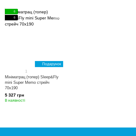
6
6
Подарунок
1
Мініматрац (топер) Sleep&Fly
mini Super Memo стрейч
70x190
5 327 грн
В наявності