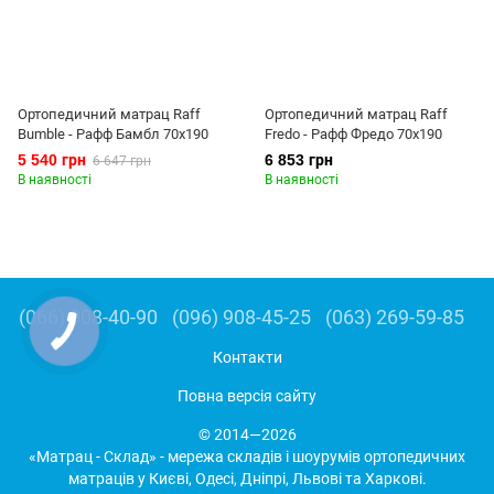
Ортопедичний матрац Raff
Ортопедичний матрац Raff
Bumble - Рафф Бамбл 70x190
Fredo - Рафф Фредо 70x190
5 540 грн
6 853 грн
6 647 грн
В наявності
В наявності
(066) 008-40-90
(096) 908-45-25
(063) 269-59-85
Контакти
Повна версія сайту
© 2014—2026
«Матрац - Склад» - мережа складів і шоурумів ортопедичних
матраців у Києві, Одесі, Дніпрі, Львові та Харкові.