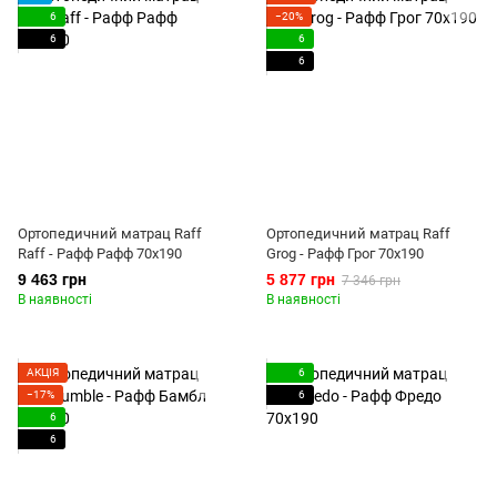
6
−20%
6
6
6
Ортопедичний матрац Raff
Ортопедичний матрац Raff
Raff - Рафф Рафф 70x190
Grog - Рафф Грог 70x190
9 463 грн
5 877 грн
7 346 грн
В наявності
В наявності
АКЦІЯ
6
−17%
6
6
6