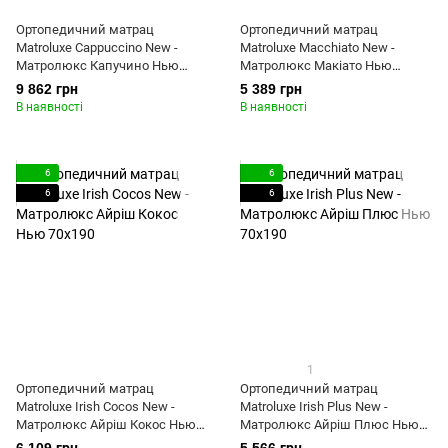
Ортопедичний матрац
Ортопедичний матрац
Matroluxe Cappuccino New -
Matroluxe Macchiato New -
Матролюкс Капучино Нью
Матролюкс Макіато Нью
70x190
70x190
9 862 грн
5 389 грн
В наявності
В наявності
6
6
6
6
1
Ортопедичний матрац
Ортопедичний матрац
Matroluxe Irish Cocos New -
Matroluxe Irish Plus New -
Матролюкс Айріш Кокос Нью
Матролюкс Айріш Плюс Нью
70x190
70x190