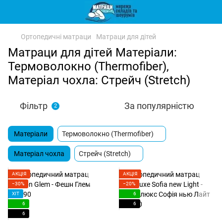
Ортопедичні матраци
Матраци для дітей
Матраци для дітей Матеріали:
Термоволокно (Thermofiber),
Матеріал чохла: Стрейч (Stretch)
Фільтр
За популярністю
2
Матеріали
Термоволокно (Thermofiber)
Матеріал чохла
Стрейч (Stretch)
АКЦІЯ
АКЦІЯ
−30%
−20%
ХІТ
6
6
6
6