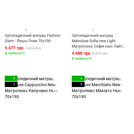
4
2
Ортопедичний матрац Fashion
Ортопедичний матрац
Glem - Фешн Глем 70x190
Matroluxe Sofia new Light -
Матролюкс Софія нью Лайт
5 477 грн
7 823 грн
70x190
4 698 грн
В наявності
5 873 грн
В наявності
6
6
6
6