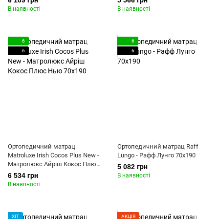
6 109 грн
5 566 грн
В наявності
В наявності
6
6
6
6
Ортопедичний матрац
Ортопедичний матрац Raff
Matroluxe Irish Cocos Plus New -
Lungo - Рафф Лунго 70x190
Матролюкс Айріш Кокос Плюс
5 082 грн
Нью 70x190
6 534 грн
В наявності
В наявності
ХІТ
АКЦІЯ