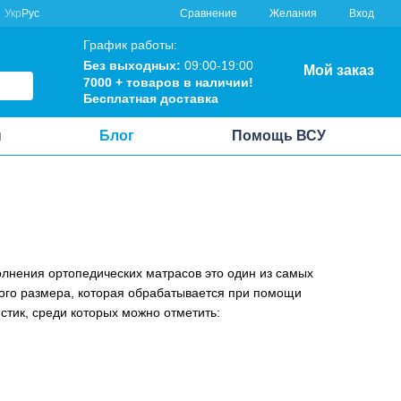
Сравнение
Укр
Рус
Желания
Вход
График работы:
Без выходных:
09:00-19:00
Мой заказ
7000 + товаров в наличии!
Бесплатная доставка
ы
Блог
Помощь ВСУ
олнения ортопедических матрасов это один из самых
ного размера, которая обрабатывается при помощи
тик, среди которых можно отметить: