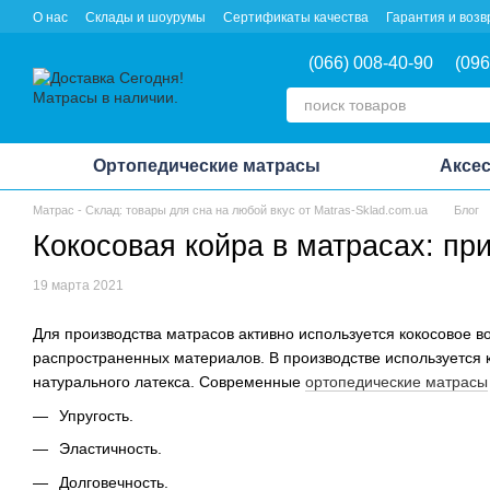
Перейти к основному контенту
О нас
Склады и шоурумы
Сертификаты качества
Гарантия и возв
(066) 008-40-90
(096
Ортопедические матрасы
Аксес
Матрас - Склад: товары для сна на любой вкус от Matras-Sklad.com.ua
Блог
Кокосовая койра в матрасах: пр
19 марта 2021
Для производства матрасов активно используется кокосовое в
распространенных материалов. В производстве используется 
натурального латекса. Современные
ортопедические матрасы
Упругость.
Эластичность.
Долговечность.