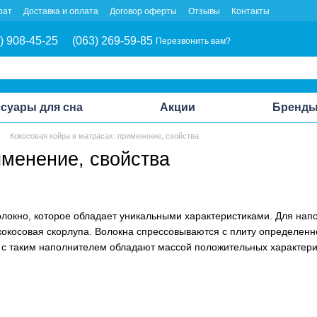
рат
Доставка и оплата
Договор оферты
Отзывы
Контакты
) 908-45-25
(063) 269-59-85
Перезвонить вам?
суары для сна
Акции
Бренд
Кокосовая койра в матрасах: применение, свойства
именение, свойства
олокно, которое обладает уникальными характеристиками. Для нап
кокосовая скорлупа. Волокна спрессовываются с плиту определен
с таким наполнителем обладают массой положительных характерис