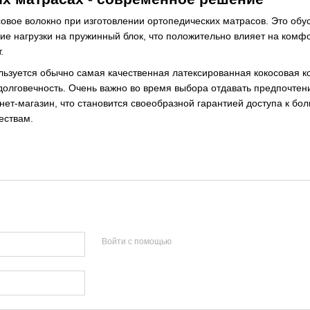
вое волокно при изготовлении ортопедических матрасов. Это обу
е нагрузки на пружинный блок, что положительно влияет на комф
.
ьзуется обычно самая качественная латексированная кокосовая к
 долговечность. Очень важно во время выбора отдавать предпочте
нет-магазин, что становится своеобразной гарантией доступа к б
ествам.
Войти с помощью