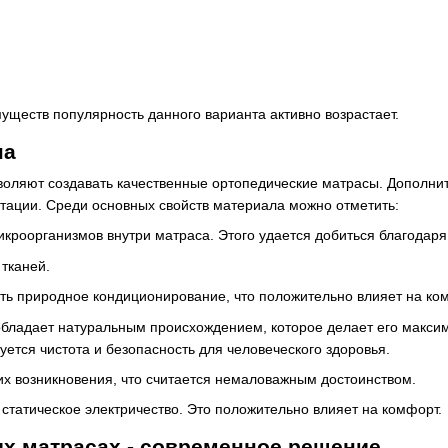
уществ популярность данного варианта активно возрастает.
на
воляют создавать качественные ортопедические матрасы. Дополни
атации. Среди основных свойств материала можно отметить:
икроорганизмов внутри матраса. Этого удается добиться благодаря
 тканей.
ть природное кондиционирование, что положительно влияет на ко
о обладает натуральным происхождением, которое делает его макс
ется чистота и безопасность для человеческого здоровья.
их возникновения, что считается немаловажным достоинством.
статическое электричество. Это положительно влияет на комфорт.
х матрасах - современное решение