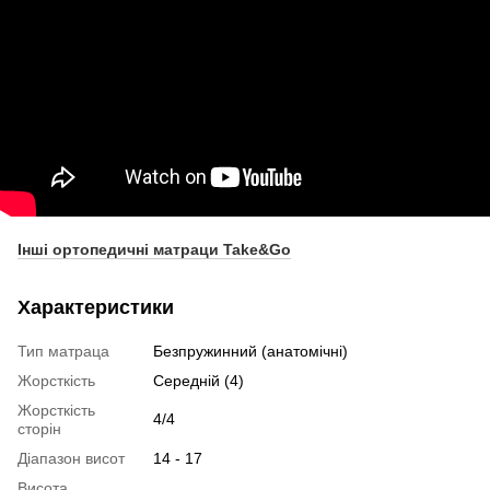
Інші ортопедичні матраци Take&Go
Характеристики
Тип матраца
Безпружинний (анатомічні)
Жорсткість
Середній (4)
Жорсткість
4/4
сторін
Діапазон висот
14 - 17
Висота