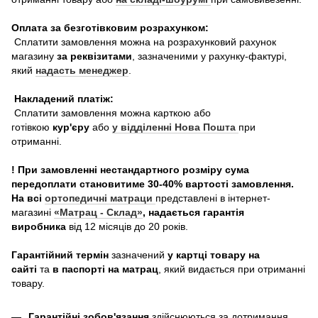
Оплата за безготівковим розрахунком:
Сплатити замовлення можна на розрахунковий рахунок
магазину
за реквізитами
, зазначеними у рахунку-фактурі,
який
надасть менеджер
.
Накладений платіж:
Сплатити замовлення можна карткою або
готівкою
кур'єру
або
у відділенні Нова Пошта
при
отриманні.
! При замовленні нестандартного розміру сума
передоплати становитиме 30-40% вартості замовлення.
На всі
ортопедичні матраци
представлені в інтернет-
магазині
«Матрац - Склад»
, надається гарантія
виробника
від 12 місяців до 20 років.
Гарантійний термін
зазначений
у картці товару на
сайті
та
в паспорті на матрац
, який видається при отриманні
товару.
Гарантійні зобов'язання
здійснюються за дотримання