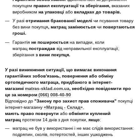
покупцем
правил експлуатації та зберігання,
вказаних
виробником
на упаковці
або
вкладках до товарів.
У разі
отримання бракованої моделі
чи псування товару
без вини покупця
, матрац замінюється
чи
повертаються
гроші.
Гарантія
не поширюється
на випадки, коли
матрац
постраждав
від неправильної експлуатації,
зберігання
з вини покупця.
У разі виникнення ситуації, що вимагає виконання
гарантійних зобов'язань, повернення або обміну
ортопедичного матраца, придбаного в інтернет-
магазині
matras-sklad.com.ua
, необхідно повідомити про
це за номером
(066) 008-40-90
Відповідно до
"Закону про захист прав споживача"
покупці
інтернет-магазину
«Матрац - Склад»
,
мають право повернути
або
обміняти куплений
матрац
протягом 14 днів з дня покупки,
якщо
:
матрац не був у використанні і не має слідів використання:
подряпин, сколів, потертостей, інших ушкоджень