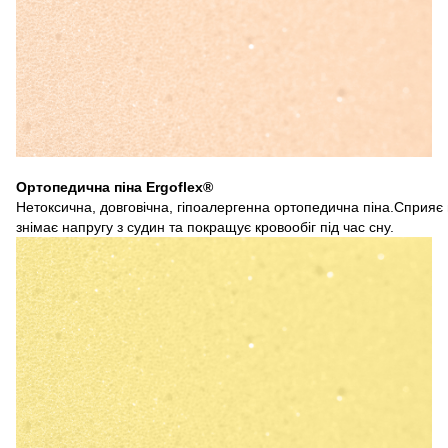
Ортопедична піна Ergoflex®
Нетоксична, довговічна, гіпоалергенна ортопедична піна.Сприяє п
знімає напругу з судин та покращує кровообіг під час сну.