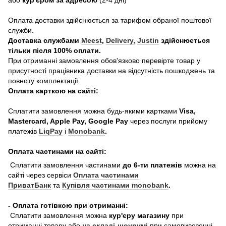
або
кур'єром за адресою
(2-4 дні)
Оплата доставки здійснюється за тарифом обраної поштової
служби.
Доставка службами
Meest
,
Delivery,
Justin
здійснюється
тільки після 100% оплати.
При отриманні замовлення обов'язково перевірте товар у
присутності працівника доставки на відсутність пошкоджень та
повноту комплектації.
Оплата карткою на сайті:
Сплатити замовлення можна будь-якими картками
Visa,
Mastercard, Apple Pay, Google Pay
через послуги прийому
платежів
LiqPay
і
Monobank
.
Оплата частинами на сайті:
Сплатити замовлення частинами
до 6-ти платежів
можна на
сайті через сервіси
Оплата частинами
ПриватБанк
та
Купівля частинами monobank
.
- Оплата готівкою при отриманні:
Сплатити замовлення можна
кур'єру магазину
при
отриманні товару або
на складі-шоурумі
при самовивезенні.