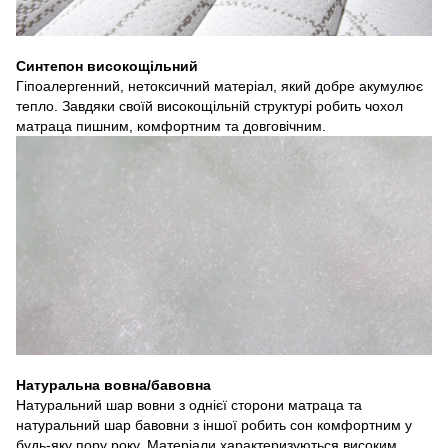
Синтепон високощільний
Гіпоалергенний, нетоксичний матеріал, який добре акумулює
тепло. Завдяки своїй високощільній структурі робить чохол
матраца пишним, комфортним та довговічним.
Натуральна вовна/бавовна
Натуральний шар вовни з однієї сторони матраца та
натуральний шар бавовни з іншої робить сон комфортним у
будь-яку пору року. Матеріали характеризуються високим