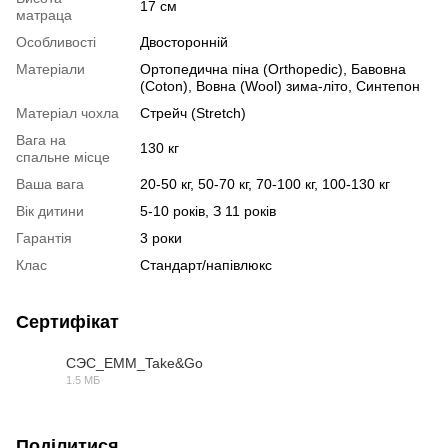
17 см
матраца
Особливості
Двосторонній
Матеріали
Ортопедична піна (Orthopedic), Бавовна
(Coton), Вовна (Wool) зима-літо, Синтепон
Матеріал чохла
Стрейч (Stretch)
Вага на
130 кг
спальне місце
Ваша вага
20-50 кг, 50-70 кг, 70-100 кг, 100-130 кг
Вік дитини
5-10 років, З 11 років
Гарантія
3 роки
Клас
Стандарт/напівлюкс
Сертифікат
СЭС_ЕММ_Take&Go
1.5 МБ
PDF
Поділитися