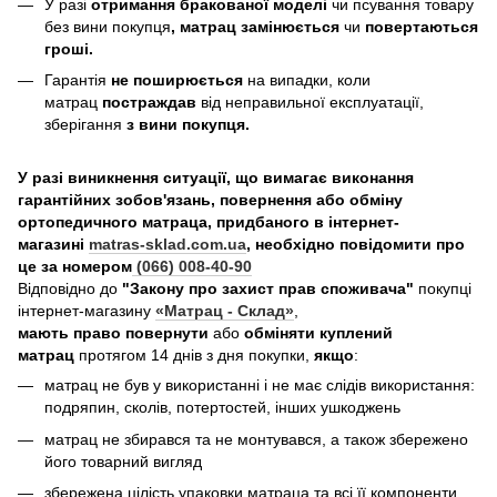
У разі
отримання бракованої моделі
чи псування товару
без вини покупця
, матрац замінюється
чи
повертаються
гроші.
Гарантія
не поширюється
на випадки, коли
матрац
постраждав
від неправильної експлуатації,
зберігання
з вини покупця.
У разі виникнення ситуації, що вимагає виконання
гарантійних зобов'язань, повернення або обміну
ортопедичного матраца, придбаного в інтернет-
магазині
matras-sklad.com.ua
, необхідно повідомити про
це за номером
(066) 008-40-90
Відповідно до
"Закону про захист прав споживача"
покупці
інтернет-магазину
«Матрац - Склад»
,
мають право повернути
або
обміняти куплений
матрац
протягом 14 днів з дня покупки,
якщо
:
матрац не був у використанні і не має слідів використання:
подряпин, сколів, потертостей, інших ушкоджень
матрац не збирався та не монтувався, а також збережено
його товарний вигляд
збережена цілість упаковки матраца та всі її компоненти