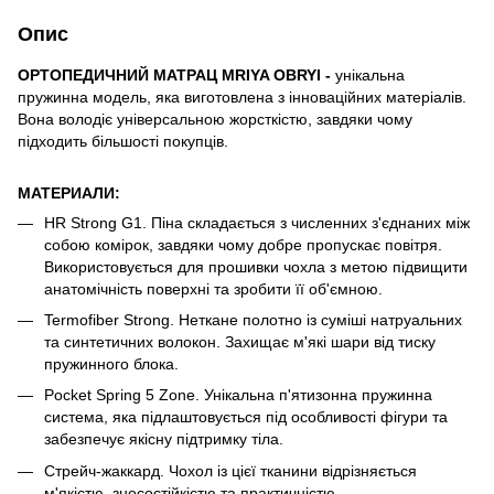
Опис
ОРТОПЕДИЧНИЙ МАТРАЦ MRIYA OBRYI -
унікальна
пружинна модель, яка виготовлена ​​з інноваційних матеріалів.
Вона володіє універсальною жорсткістю, завдяки чому
підходить більшості покупців.
МАТЕРИАЛИ:
HR Strong G1. Піна складається з численних з'єднаних між
собою комірок, завдяки чому добре пропускає повітря.
Використовується для прошивки чохла з метою підвищити
анатомічність поверхні та зробити її об'ємною.
Termofiber Strong. Неткане полотно із суміші натруальних
та синтетичних волокон. Захищає м'які шари від тиску
пружинного блока.
Pocket Spring 5 Zone. Унікальна п'ятизонна пружинна
система, яка підлаштовується під особливості фігури та
забезпечує якісну підтримку тіла.
Стрейч-жаккард. Чохол із цієї тканини відрізняється
м'якістю, зносостійкістю та практичністю.