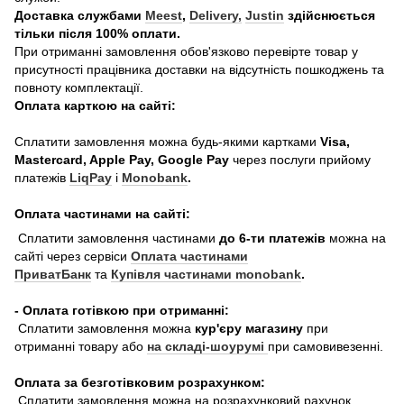
Доставка службами
Meest
,
Delivery,
Justin
здійснюється
тільки після 100% оплати.
При отриманні замовлення обов'язково перевірте товар у
присутності працівника доставки на відсутність пошкоджень та
повноту комплектації.
Оплата карткою на сайті:
Сплатити замовлення можна будь-якими картками
Visa,
Mastercard, Apple Pay, Google Pay
через послуги прийому
платежів
LiqPay
і
Monobank
.
Оплата частинами на сайті:
Сплатити замовлення частинами
до 6-ти платежів
можна на
сайті через сервіси
Оплата частинами
ПриватБанк
та
Купівля частинами monobank
.
- Оплата готівкою при отриманні:
Сплатити замовлення можна
кур'єру магазину
при
отриманні товару або
на складі-шоурумі
при самовивезенні.
Оплата за безготівковим розрахунком:
Сплатити замовлення можна на розрахунковий рахунок