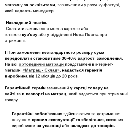
магазину
за реквізитами
, зазначеними у рахунку-фактурі,
який
надасть менеджер
.
Накладений платіж:
Сплатити замовлення можна карткою або
готівкою
кур'єру
або
у відділенні Нова Пошта
при
отриманні.
! При замовленні нестандартного розміру сума
передоплати становитиме 30-40% вартості замовлення.
На всі
ортопедичні матраци
представлені в інтернет-
магазині
«Матрац - Склад»
, надається гарантія
виробника
від 12 місяців до 20 років.
Гарантійний термін
зазначений
у картці товару на
сайті
та
в паспорті на матрац
, який видається при отриманні
товару.
Гарантійні зобов'язання
здійснюються за дотримання
покупцем
правил експлуатації та зберігання,
вказаних
виробником
на упаковці
або
вкладках до товарів.