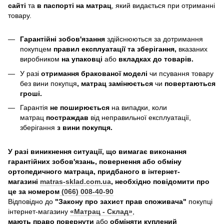
сайті
та
в паспорті на матрац
, який видається при отриманні
товару.
Гарантійні зобов'язання
здійснюються за дотримання
покупцем
правил експлуатації та зберігання,
вказаних
виробником
на упаковці
або
вкладках до товарів.
У разі
отримання бракованої моделі
чи псування товару
без вини покупця
, матрац замінюється
чи
повертаються
гроші.
Гарантія
не поширюється
на випадки, коли
матрац
постраждав
від неправильної експлуатації,
зберігання
з вини покупця.
У разі виникнення ситуації, що вимагає виконання
гарантійних зобов'язань, повернення або обміну
ортопедичного матраца, придбаного в інтернет-
магазині
matras-sklad.com.ua
, необхідно повідомити про
це за номером
(066) 008-40-90
Відповідно до
"Закону про захист прав споживача"
покупці
інтернет-магазину
«Матрац - Склад»
,
мають право повернути
або
обміняти куплений