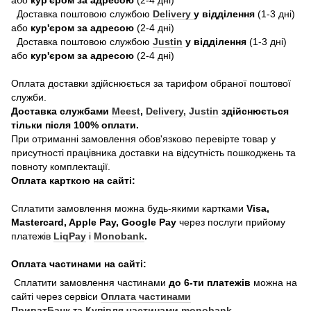
або
кур'єром за адресою
(2-4 дні)
Доставка поштовою службою
Delivery
у відділення
(1-3 дні)
або
кур'єром за адресою
(2-4 дні)
Доставка поштовою службою
Justin
у відділення
(1-3 дні)
або
кур'єром за адресою
(2-4 дні)
Оплата доставки здійснюється за тарифом обраної поштової
служби.
Доставка службами
Meest
,
Delivery,
Justin
здійснюється
тільки після 100% оплати.
При отриманні замовлення обов'язково перевірте товар у
присутності працівника доставки на відсутність пошкоджень та
повноту комплектації.
Оплата карткою на сайті:
Сплатити замовлення можна будь-якими картками
Visa,
Mastercard, Apple Pay, Google Pay
через послуги прийому
платежів
LiqPay
і
Monobank
.
Оплата частинами на сайті:
Сплатити замовлення частинами
до 6-ти платежів
можна на
сайті через сервіси
Оплата частинами
ПриватБанк
та
Купівля частинами monobank
.