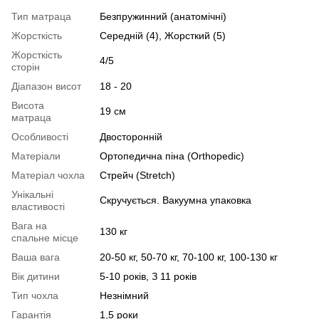
Тип матраца
Безпружинний (анатомічні)
Жорсткість
Середній (4), Жорсткий (5)
Жорсткість
4/5
сторін
Діапазон висот
18 - 20
Висота
19 см
матраца
Особливості
Двосторонній
Матеріали
Ортопедична піна (Orthopedic)
Матеріал чохла
Стрейч (Stretch)
Унікальні
Скручується. Вакуумна упаковка
властивості
Вага на
130 кг
спальне місце
Ваша вага
20-50 кг, 50-70 кг, 70-100 кг, 100-130 кг
Вік дитини
5-10 років, З 11 років
Тип чохла
Незнімний
Гарантія
1,5 роки