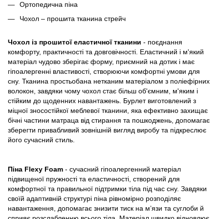
Ортопедична піна
Чохол – прошита тканина стрейч
Чохол із прошитої еластичної тканини
- поєднання
комфорту, практичності та довговічності. Еластичний і м'який
матеріал чудово зберігає форму, приємний на дотик і має
гіпоалергенні властивості, створюючи комфортні умови для
сну. Тканина простьобана нетканим матеріалом з поліефірних
волокон, завдяки чому чохол стає більш об'ємним, м'яким і
стійким до щоденних навантажень. Бурлет виготовлений з
міцної зносостійкої меблевої тканини, яка ефективно захищає
бічні частини матраца від стирання та пошкоджень, допомагає
зберегти привабливий зовнішній вигляд виробу та підкреслює
його сучасний стиль.
Піна Flexy Foam
- сучасний гіпоалергенний матеріал
підвищеної пружності та еластичності, створений для
комфортної та правильної підтримки тіла під час сну. Завдяки
своїй адаптивній структурі піна рівномірно розподіляє
навантаження, допомагає знизити тиск на м’язи та суглоби й
сприяє розслабленню всього тіла. Матеріал швидко відновлює