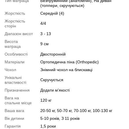
Тип матраца
Безпружинний (анатомічні), На диван
(топпери, скручуються)
Жорсткість
Середній (4)
Жорсткість
4/4
сторін
Діапазон висот
3 - 13
Висота
9 см
матраца
Особливості
Двосторонній
Матеріали
Ортопедична піна (Orthopedic)
Чохол
Знімний чохол на блискавці
Унікальні
Скручується
властивості
Призначення
Додати м'якості
Вага на
120 кг
спальне місце
Ваша вага
20-50 кг, 50-70 кг, 70-100 кг, 100-130 кг
Вік дитини
5-10 років, З 11 років
Гарантія
1,5 роки