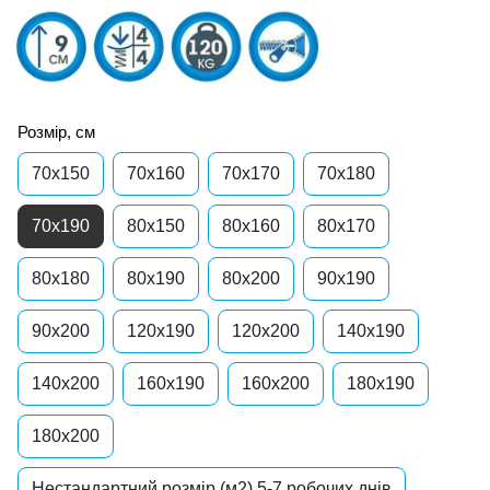
Розмір, см
70x150
70x160
70х170
70x180
70x190
80x150
80х160
80x170
80х180
80x190
80x200
90x190
90x200
120x190
120x200
140x190
140x200
160x190
160x200
180x190
180x200
Нестандартний розмір (м2) 5-7 робочих днів