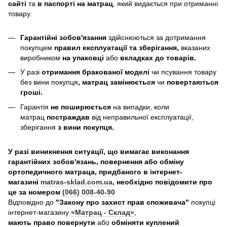
сайті
та
в паспорті на матрац
, який видається при отриманні
товару.
Гарантійні зобов'язання
здійснюються за дотримання
покупцем
правил експлуатації та зберігання,
вказаних
виробником
на упаковці
або
вкладках до товарів.
У разі
отримання бракованої моделі
чи псування товару
без вини покупця
, матрац замінюється
чи
повертаються
гроші.
Гарантія
не поширюється
на випадки, коли
матрац
постраждав
від неправильної експлуатації,
зберігання
з вини покупця.
У разі виникнення ситуації, що вимагає виконання
гарантійних зобов'язань, повернення або обміну
ортопедичного матраца, придбаного в інтернет-
магазині
matras-sklad.com.ua
, необхідно повідомити про
це за номером
(066) 008-40-90
Відповідно до
"Закону про захист прав споживача"
покупці
інтернет-магазину
«Матрац - Склад»
,
мають право повернути
або
обміняти куплений