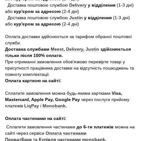
Доставка поштовою службою
Delivery
у відділення
(1-3 дні)
або
кур'єром за адресою
(2-4 дні)
Доставка поштовою службою
Justin
у відділення
(1-3 дні)
або
кур'єром за адресою
(2-4 дні)
Оплата доставки здійснюється за тарифом обраної поштової
служби.
Доставка службами
Meest
,
Delivery,
Justin
здійснюється
тільки після 100% оплати.
При отриманні замовлення обов'язково перевірте товар у
присутності працівника доставки на відсутність пошкоджень та
повноту комплектації.
Оплата карткою на сайті:
Сплатити замовлення можна будь-якими картками
Visa,
Mastercard, Apple Pay, Google Pay
через послуги прийому
платежів
LiqPay
і
Monobank
.
Оплата частинами на сайті:
Сплатити замовлення частинами
до 6-ти платежів
можна на
сайті через сервіси
Оплата частинами
ПриватБанк
та
Купівля частинами monobank
.