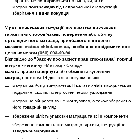
Гарантія
не поширюється
на випадки, коли
матрац
постраждав
від неправильної експлуатації,
зберігання
з вини покупця.
У разі виникнення ситуації, що вимагає виконання
гарантійних зобов'язань, повернення або обміну
ортопедичного матраца, придбаного в інтернет-
магазині
matras-sklad.com.ua
, необхідно повідомити про
це за номером
(066) 008-40-90
Відповідно до
"Закону про захист прав споживача"
покупці
інтернет-магазину
«Матрац - Склад»
,
мають право повернути
або
обміняти куплений
матрац
протягом 14 днів з дня покупки,
якщо
:
матрац не був у використанні і не має слідів використання:
подряпин, сколів, потертостей, інших ушкоджень
матрац не збирався та не монтувався, а також збережено
його товарний вигляд
збережена цілість упаковки матраца та всі її компоненти
збережено комплектацію матраца, ярлики, інструкції та
заводське маркування