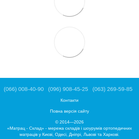
(066) 008-40-90
(096) 908-45-25
(063) 269-59-85
Контакти
Повна версія сайту
© 2014—2026
«Матрац - Склад» - мережа складів і шоурумів ортопедичних
матраців у Києві, Одесі, Дніпрі, Львові та Харкові.