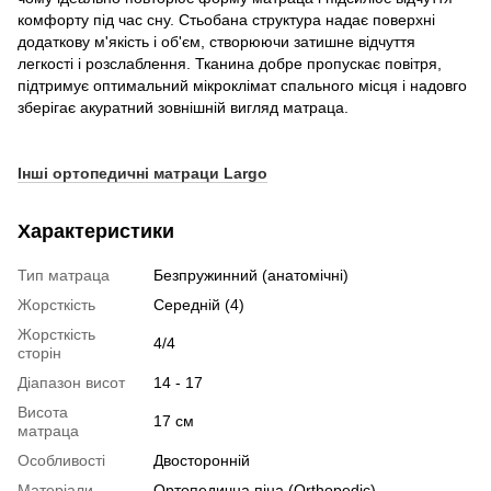
комфорту під час сну. Стьобана структура надає поверхні
додаткову м'якість і об'єм, створюючи затишне відчуття
легкості і розслаблення. Тканина добре пропускає повітря,
підтримує оптимальний мікроклімат спального місця і надовго
зберігає акуратний зовнішній вигляд матраца.
Інші ортопедичні матраци Largo
Характеристики
Тип матраца
Безпружинний (анатомічні)
Жорсткість
Середній (4)
Жорсткість
4/4
сторін
Діапазон висот
14 - 17
Висота
17 см
матраца
Особливості
Двосторонній
Матеріали
Ортопедична піна (Orthopedic)