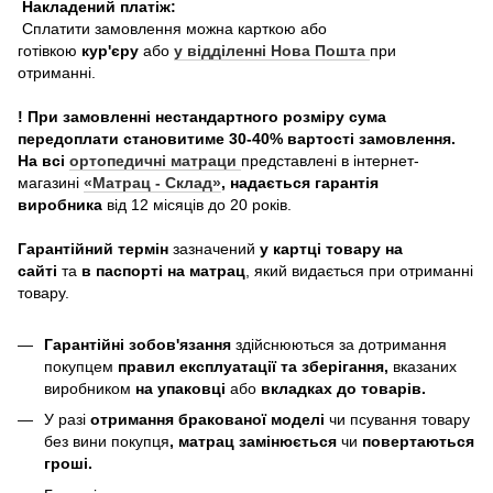
Накладений платіж:
Сплатити замовлення можна карткою або
готівкою
кур'єру
або
у відділенні Нова Пошта
при
отриманні.
! При замовленні нестандартного розміру сума
передоплати становитиме 30-40% вартості замовлення.
На всі
ортопедичні матраци
представлені в інтернет-
магазині
«Матрац - Склад»
, надається гарантія
виробника
від 12 місяців до 20 років.
Гарантійний термін
зазначений
у картці товару на
сайті
та
в паспорті на матрац
, який видається при отриманні
товару.
Гарантійні зобов'язання
здійснюються за дотримання
покупцем
правил експлуатації та зберігання,
вказаних
виробником
на упаковці
або
вкладках до товарів.
У разі
отримання бракованої моделі
чи псування товару
без вини покупця
, матрац замінюється
чи
повертаються
гроші.