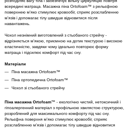
розподіляє вагу тіла і забезпечує вільну циркуляцію повітря
всередині матраца. Масажна піна Ortofoam™ з рельєфною
поверхнею м'яко стимулює кровообіг, сприяє розслабленню
м'язів і допомагає тілу швидше відновитися після
навантажень.
Чохол незнімний виготовлений з стьобаного стрейчу -
відрізняється м'якою, приємною на дотик текстурою і високою
еластичністю, завдяки чому ідеально повторює форму
матраца і підсилює комфорт під час сну.
Матеріали
Піна масажна Ortofoam™
Піна ортопедична Ortofoam™
Чохол зі стьобаного стрейчу
Піна масажна Ortofoam™
- екологічно чистий, нетоксичний і
гіпоалергенний матеріал з профільною хвилястою структурою,
розроблений для максимального комфорту під час сну.
Рельєфна поверхня м'яко стимулює кровообіг, сприяє
розслабленню м'язів і допомагає тілу швидше відновитися