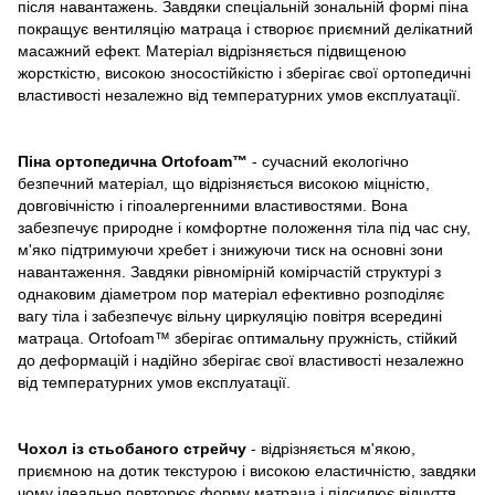
після навантажень. Завдяки спеціальній зональній формі піна
покращує вентиляцію матраца і створює приємний делікатний
масажний ефект. Матеріал відрізняється підвищеною
жорсткістю, високою зносостійкістю і зберігає свої ортопедичні
властивості незалежно від температурних умов експлуатації.
Піна ортопедична Ortofoam™
- сучасний екологічно
безпечний матеріал, що відрізняється високою міцністю,
довговічністю і гіпоалергенними властивостями. Вона
забезпечує природне і комфортне положення тіла під час сну,
м'яко підтримуючи хребет і знижуючи тиск на основні зони
навантаження. Завдяки рівномірній комірчастій структурі з
однаковим діаметром пор матеріал ефективно розподіляє
вагу тіла і забезпечує вільну циркуляцію повітря всередині
матраца. Ortofoam™ зберігає оптимальну пружність, стійкий
до деформацій і надійно зберігає свої властивості незалежно
від температурних умов експлуатації.
Чохол із стьобаного стрейчу
- відрізняється м'якою,
приємною на дотик текстурою і високою еластичністю, завдяки
чому ідеально повторює форму матраца і підсилює відчуття