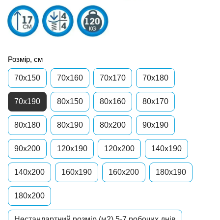
Розмір, см
70x150
70x160
70х170
70x180
70x190
80x150
80х160
80x170
80х180
80x190
80x200
90x190
90x200
120x190
120x200
140x190
140x200
160x190
160x200
180x190
180x200
Нестандартний розмір (м2) 5-7 робочих днів