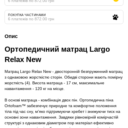
6 платежів по 872.00 грн
ПОКУПКА ЧАСТИНАМИ
6 платежів по 872.00 грн
Опис
Ортопедичний матрац Largo
Relax New
Матрац Largo Relax New - двосторонній безпружинний матрац
з однаковою жорсткістю сторін. Обидві сторони мають помірну
жорсткість (4). Висота матраца - 17 см, максимальне
навантаження - 120 кг на місце.
В основі матраца - комбінація двох пін. Ортопедична піна
Ortofoam™ забезпечує природне та комфортне положення
тіла під час сну, м'яко підтримуючи хребет і знижуючи тиск на
основні зони навантаження. Завдяки рівномірній комірчастій
структурі з однаковим діаметром пор матеріал ефективно