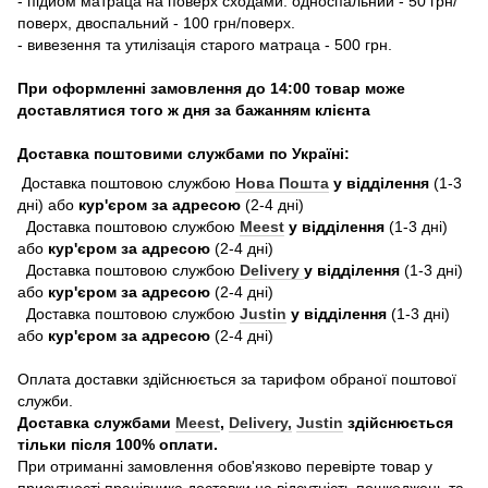
- підйом матраца на поверх сходами: односпальний - 50 грн/
поверх, двоспальний - 100 грн/поверх.
- вивезення та утилізація старого матраца - 500 грн.
При оформленні замовлення до 14:00 товар може
доставлятися того ж дня за бажанням клієнта
Доставка поштовими службами по Україні:
Доставка поштовою службою
Нова Пошта
у відділення
(1-3
дні) або
кур'єром за адресою
(2-4 дні)
Доставка поштовою службою
Meest
у відділення
(1-3 дні)
або
кур'єром за адресою
(2-4 дні)
Доставка поштовою службою
Delivery
у відділення
(1-3 дні)
або
кур'єром за адресою
(2-4 дні)
Доставка поштовою службою
Justin
у відділення
(1-3 дні)
або
кур'єром за адресою
(2-4 дні)
Оплата доставки здійснюється за тарифом обраної поштової
служби.
Доставка службами
Meest
,
Delivery,
Justin
здійснюється
тільки після 100% оплати.
При отриманні замовлення обов'язково перевірте товар у
присутності працівника доставки на відсутність пошкоджень та