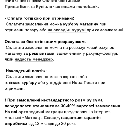
сайті через сервіси
Оплата частинами
ПриватБанк
та
Купівля частинами monobank
.
- Оплата готівкою при отриманні:
Сплатити замовлення можна
кур'єру магазину
при
отриманні товару або
на складі-шоурумі
при самовивезенні.
Оплата за безготівковим розрахунком:
Сплатити замовлення можна на розрахунковий рахунок
магазину
за реквізитами
, зазначеними у рахунку-фактурі,
який
надасть менеджер
.
Накладений платіж:
Сплатити замовлення можна карткою або
готівкою
кур'єру
або
у відділенні Нова Пошта
при
отриманні.
! При замовленні нестандартного розміру сума
передоплати становитиме 30-40% вартості замовлення.
На всі
ортопедичні матраци
представлені в інтернет-
магазині
«Матрац - Склад»
, надається гарантія
виробника
від 12 місяців до 20 років.