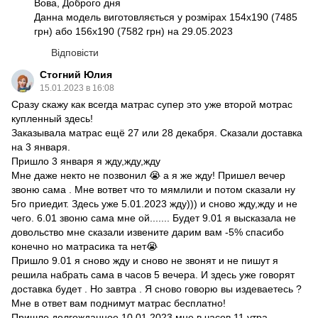
Вова, Доброго дня
Данна модель виготовляється у розмірах 154х190 (7485
грн) або 156х190 (7582 грн) на 29.05.2023
Відповісти
Стогний Юлия
15.01.2023 в 16:08
Сразу скажу как всегда матрас супер это уже второй мотрас
купленный здесь!
Заказывала матрас ещё 27 или 28 декабря. Сказали доставка
на 3 января.
Пришло 3 января я жду,жду,жду
Мне даже некто не позвонил 😭 а я же жду! Пришел вечер
звоню сама . Мне вответ что то мямлили и потом сказали ну
5го приедит. Здесь уже 5.01.2023 жду))) и сново жду,жду и не
чего. 6.01 звоню сама мне ой....... Будет 9.01 я высказала не
довольство мне сказали извените дарим вам -5% спасибо
конечно но матрасика та нет😭
Пришло 9.01 я сново жду и сново не звонят и не пишут я
решила набрать сама в часов 5 вечера. И здесь уже говорят
доставка будет . Но завтра . Я сново говорю вы издеваетесь ?
Мне в ответ вам поднимут матрас бесплатно!
Пришло долгожданное 10.01.2023 мне в часов 11 утра