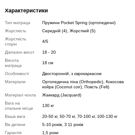
Характеристики
Тип матраца
Пружини Pocket Spring (ортопедичні)
Жорсткість
Середній (4), Жорсткий (5)
Жорсткість
4/5
сторін
Діапазон висот
18 - 20
Висота
18 см
матраца
Особливості
Двосторонній, з єврокаркасом
Матеріали
Ортопедична піна (Orthopedic), Кокосова
койра (Coconut coir), Повсть (Felt)
Матеріал чохла
Жаккард (Jacquard)
Вага на
130 кг
спальне місце
Ваша вага
20-50 кг, 50-70 кг, 70-100 кг, 100-130 кг
Вік дитини
5-10 років, З 11 років
Гарантія
1,5 роки