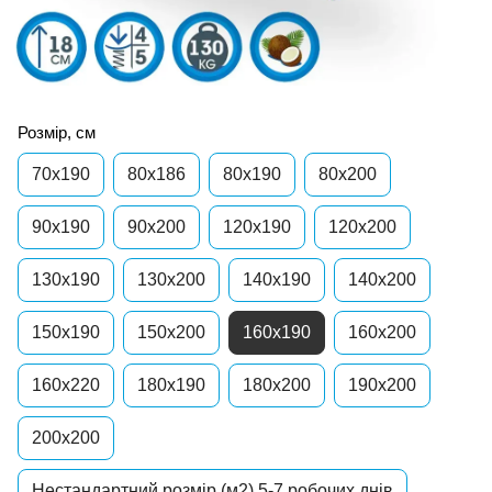
Розмір, см
70x190
80x186
80x190
80x200
90x190
90x200
120x190
120x200
130х190
130x200
140x190
140x200
150x190
150x200
160x190
160x200
160x220
180x190
180x200
190х200
200x200
Нестандартний розмір (м2) 5-7 робочих днів