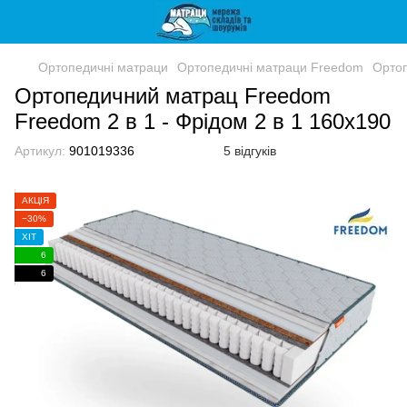
Ортопедичні матраци
Ортопедичні матраци Freedom
Ортоп
Ортопедичний матрац Freedom
Freedom 2 в 1 - Фрідом 2 в 1 160x190
Артикул:
901019336
5 відгуків
АКЦІЯ
−30%
ХІТ
6
6