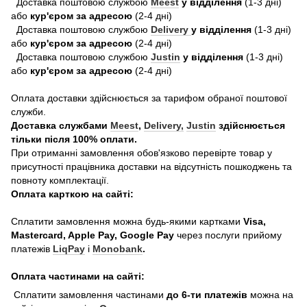
Доставка поштовою службою
Meest
у відділення
(1-3 дні)
або
кур'єром за адресою
(2-4 дні)
Доставка поштовою службою
Delivery
у відділення
(1-3 дні)
або
кур'єром за адресою
(2-4 дні)
Доставка поштовою службою
Justin
у відділення
(1-3 дні)
або
кур'єром за адресою
(2-4 дні)
Оплата доставки здійснюється за тарифом обраної поштової
служби.
Доставка службами
Meest
,
Delivery,
Justin
здійснюється
тільки після 100% оплати.
При отриманні замовлення обов'язково перевірте товар у
присутності працівника доставки на відсутність пошкоджень та
повноту комплектації.
Оплата карткою на сайті:
Сплатити замовлення можна будь-якими картками
Visa,
Mastercard, Apple Pay, Google Pay
через послуги прийому
платежів
LiqPay
і
Monobank
.
Оплата частинами на сайті:
Сплатити замовлення частинами
до 6-ти платежів
можна на