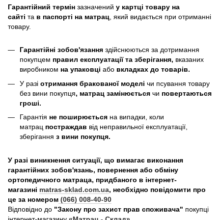
Гарантійний термін
зазначений
у картці товару на
сайті
та
в паспорті на матрац
, який видається при отриманні
товару.
Гарантійні зобов'язання
здійснюються за дотримання
покупцем
правил експлуатації та зберігання,
вказаних
виробником
на упаковці
або
вкладках до товарів.
У разі
отримання бракованої моделі
чи псування товару
без вини покупця
, матрац замінюється
чи
повертаються
гроші.
Гарантія
не поширюється
на випадки, коли
матрац
постраждав
від неправильної експлуатації,
зберігання
з вини покупця.
У разі виникнення ситуації, що вимагає виконання
гарантійних зобов'язань, повернення або обміну
ортопедичного матраца, придбаного в інтернет-
магазині
matras-sklad.com.ua
, необхідно повідомити про
це за номером
(066) 008-40-90
Відповідно до
"Закону про захист прав споживача"
покупці
інтернет-магазину
«Матрац - Склад»
,