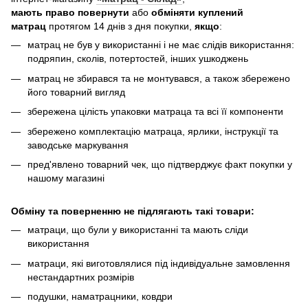
мають право повернути
або
обміняти куплений
матрац
протягом 14 днів з дня покупки,
якщо
:
матрац не був у використанні і не має слідів використання:
подряпин, сколів, потертостей, інших ушкоджень
матрац не збирався та не монтувався, а також збережено
його товарний вигляд
збережена цілість упаковки матраца та всі її компоненти
збережено комплектацію матраца, ярлики, інструкції та
заводське маркування
пред'явлено товарний чек, що підтверджує факт покупки у
нашому магазині
Обміну та поверненню не підлягають такі товари:
матраци, що були у використанні та мають сліди
використання
матраци, які виготовлялися під індивідуальне замовлення
нестандартних розмірів
подушки, наматрацники, ковдри