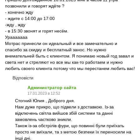
позвонили и говорят ждёте ?
- конечно жду
- ждите с 14:00 до 17:00
-жду , жду
- в 15:30 звонят и горят несём.
Урааааааа
Мотрас принесли он идеальный и все замечательно и
спасибо за скидку и бесплатный занос. Но нужно
внемательней быть с клиентом. Я понимаю новый год завал и
света нет и стреляют но все мы как-то работаем и нужно
любить своего клиента потому что мы перестанем любить вас!
Відповісти
Администратор сайта
17.01.2023 в 12:52
Стогний Юлия , Доброго дня.
Нам дуже прикро, що підвели з доставкою. Із-за
відключень світла вийшов збій системи та данні
замовлень частково зникли.
Також із-за обстрілів фури, що повинні були приїхать
просто не виїхали, та з метою безпеки їх переносили на
інші дні.