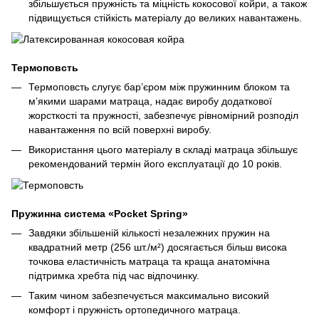
збільшується пружність та міцність кокосової койри, а також
підвищується стійкість матеріалу до великих навантажень.
Термоповсть
Термоповсть слугує бар’єром між пружинним блоком та
м’якими шарами матраца, надає виробу додаткової
жорсткості та пружності, забезпечує рівномірний розподіл
навантаження по всій поверхні виробу.
Використання цього матеріалу в складі матраца збільшує
рекомендований термін його експлуатації до 10 років.
Пружинна система «Pocket Spring»
Завдяки збільшеній кількості незалежних пружин на
квадратний метр (256 шт./м²) досягається більш висока
точкова еластичність матраца та краща анатомічна
підтримка хребта під час відпочинку.
Таким чином забезпечується максимально високий
комфорт і пружність ортопедичного матраца.