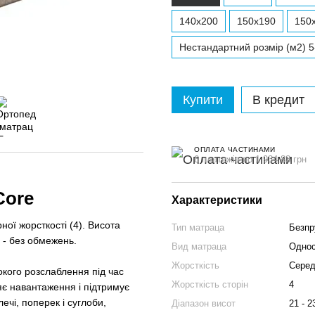
140x200
150x190
150
Нестандартний розмір (м2) 5
Купити
В кредит
ОПЛАТА ЧАСТИНАМИ
6 платежів по 1 934.83 грн
Core
Характеристики
ої жорсткості (4). Висота
Тип матраца
Безпр
 - без обмежень.
Вид матраца
Однос
Жорсткість
Середн
окого розслаблення під час
Жорсткість сторін
4
яє навантаження і підтримує
ечі, поперек і суглоби,
Діапазон висот
21 - 2