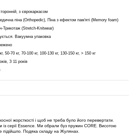
торонній, з єврокаркасом
едична піна (Orthopedic), Піна з ефектом пам'яті (Memory foam)
ч-Трикотаж (Stretch-Knitwear)
ується. Вакуумна упаковка
межено
кг, 50-70 кг, 70-100 кг, 100-130 кг, 130-150 кг, > 150 кг
оків, З 11 років
и
9
осної жорсткості і щоб не треба було його перевертати.
и із серії Essence. Ми обрали буз пружин CORE. Висотою
е підійшло. Подяка складу на Жулянах.