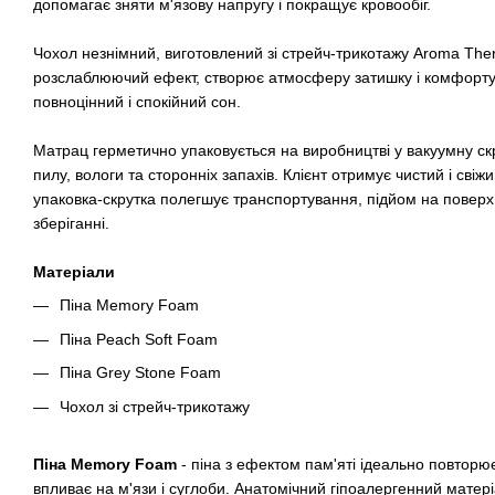
допомагає зняти м'язову напругу і покращує кровообіг.
Чохол незнімний, виготовлений зі стрейч-трикотажу Aroma The
розслаблюючий ефект, створює атмосферу затишку і комфорт
повноцінний і спокійний сон.
Матрац герметично упаковується на виробництві у вакуумну скр
пилу, вологи та сторонніх запахів. Клієнт отримує чистий і свіж
упаковка-скрутка полегшує транспортування, підйом на поверх
зберіганні.
Матеріали
Піна Memory Foam
Піна Peach Soft Foam
Піна Grey Stone Foam
Чохол зі стрейч-трикотажу
Піна
Memory Foam
- піна з ефектом пам'яті ідеально повторює
впливає на м'язи і суглоби. Анатомічний гіпоалергенний матер