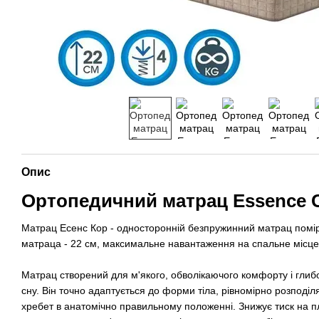
Опис
Ортопедичний матрац Essence 
Матрац Есенс Кор - односторонній безпружинний матрац помірн
матраца - 22 см, максимальне навантаження на спальне місце
Матрац створений для м'якого, обволікаючого комфорту і глиб
сну. Він точно адаптується до форми тіла, рівномірно розподіл
хребет в анатомічно правильному положенні. Знижує тиск на пл