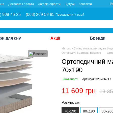
У
ння
Доставка і оплата
Договір оферти
Відгуки
Контакти
) 908-45-25
(063) 269-59-85
Передзвонити вам?
ри для сну
Акції
Бренди
Матрац - Склад: товари для сну на буд
Ортопедичні матраци Essence
Орто
Ортопедичний ма
70x190
В наявності
Артикул: 328786717
11 609 грн
13 35
Розмір, см
70x190
80x190
80x20