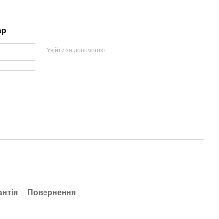
ар
Увійти за допомогою
антія
Повернення