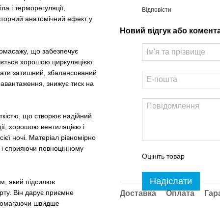
ла і терморегуляції,
Відповісти
вторний анатомічний ефект у
Новий відгук або комент
ромасажу, що забезпечує
няється хорошою циркуляцією
вати затишний, збалансований
навантаження, знижує тиск на
ткістю, що створює надійний
ії, хорошою вентиляцією і
єї ночі. Матеріал рівномірно
 і сприяючи повноцінному
Оцініть товар
Надіслати
м, який підсилює
ту. Він дарує приємне
Доставка
Оплата
Гар
допомагаючи швидше