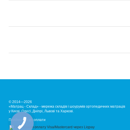
© 2014—2026
«Матрац - Склад» - мережа складів і шоурумів ортопедичних матраців
у Києві, Одесі, Дніпрі, Львові та Харкові.
Приймаємо до оплати