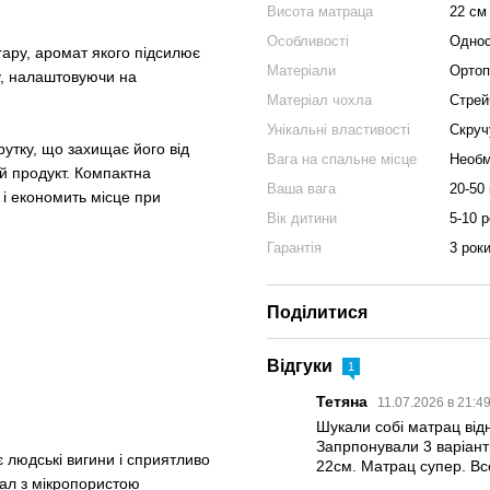
Висота матраца
22 см
Особливості
Однос
rapy, аромат якого підсилює
Матеріали
Ортоп
у, налаштовуючи на
Матеріал чохла
Стрей
Унікальні властивості
Скруч
утку, що захищає його від
Вага на спальне місце
Необ
ий продукт. Компактна
Ваша вага
20-50 
 і економить місце при
Вік дитини
5-10 р
Гарантія
3 рок
Поділитися
Відгуки
1
Тетяна
11.07.2026 в 21:4
Шукали собі матрац відн
Запрпонували 3 варіант
 людські вигини і сприятливо
22см. Матрац супер. Вс
іал з мікропористою