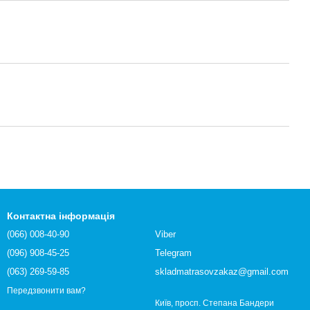
Контактна інформація
(066) 008-40-90
Viber
(096) 908-45-25
Telegram
(063) 269-59-85
skladmatrasovzakaz@gmail.com
Передзвонити вам?
Київ, просп. Степана Бандери