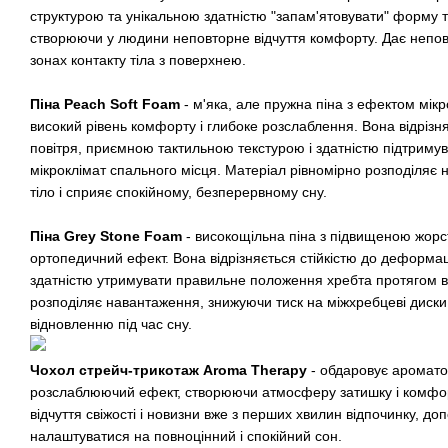
структурою та унікальною здатністю "запам'ятовувати" форму ті
створюючи у людини неповторне відчуття комфорту. Дає непо
зонах контакту тіла з поверхнею.
Піна Peach Soft Foam
- м'яка, але пружна піна з ефектом мік
високий рівень комфорту і глибоке розслаблення. Вона відріз
повітря, приємною тактильною текстурою і здатністю підтриму
мікроклімат спального місця. Матеріал рівномірно розподіляє 
тіло і сприяє спокійному, безперервному сну.
Піна Grey Stone Foam
- високощільна піна з підвищеною жорс
ортопедичний ефект. Вона відрізняється стійкістю до деформац
здатністю утримувати правильне положення хребта протягом всі
розподіляє навантаження, знижуючи тиск на міжхребцеві диски
відновленню під час сну.
Чохол стрейч-трикотаж Aroma Therapy
- обдаровує аромато
розслаблюючий ефект, створюючи атмосферу затишку і комфор
відчуття свіжості і новизни вже з перших хвилин відпочинку, 
налаштуватися на повноцінний і спокійний сон.