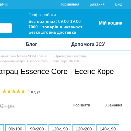
Порівняння
кр
Рус
Бажання
Вхід
Графік роботи:
Без вихідних:
09:00-19:00
Мій кошик
7000 +
товарів в наявності
Безкоштовна
доставка
Блог
Допомога ЗСУ
ь-який смак Matras-Sklad.com.ua
Ортопедичні матраци
педичний матрац Essence Core - Есенс Коре 70x190
трац Essence Core - Есенс Коре
1 відгук
0 грн
Порівняти
В бажання
0
90x190
90x200
120x190
120x200
140x190