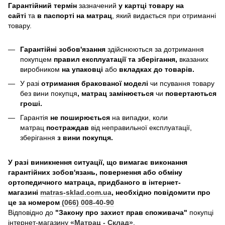
Гарантійний термін
зазначений
у картці товару на
сайті
та
в паспорті на матрац
, який видається при отриманні
товару.
Гарантійні зобов'язання
здійснюються за дотримання
покупцем
правил експлуатації та зберігання,
вказаних
виробником
на упаковці
або
вкладках до товарів.
У разі
отримання бракованої моделі
чи псування товару
без вини покупця
, матрац замінюється
чи
повертаються
гроші.
Гарантія
не поширюється
на випадки, коли
матрац
постраждав
від неправильної експлуатації,
зберігання
з вини покупця.
У разі виникнення ситуації, що вимагає виконання
гарантійних зобов'язань, повернення або обміну
ортопедичного матраца, придбаного в інтернет-
магазині
matras-sklad.com.ua
, необхідно повідомити про
це за номером
(066) 008-40-90
Відповідно до
"Закону про захист прав споживача"
покупці
інтернет-магазину
«Матрац - Склад»
,