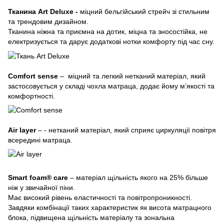
Тканина Art Deluxe -
міцний бельгійський стрейч зі стильним
та трендовим дизайном.
Тканина ніжна та приємна на дотик, міцна та зносостійка, не
електризується та дарує додаткові нотки комфорту під час сну.
Comfort sense
– міцний та легкий нетканий матеріал, який
застосовується у складі чохла матраца, додає йому м’якості та
комфортності.
Air layer
– - нетканий матеріал, який сприяє циркуляції повітря
всередині матраца.
Smart foam® care
– матеріал щільність якого на 25% більше
ніж у звичайної піни.
Має високий рівень еластичності та повітропроникності.
Завдяки комбінації таких характеристик як висота матрацного
блока, підвищена щільність матеріалу та зональна