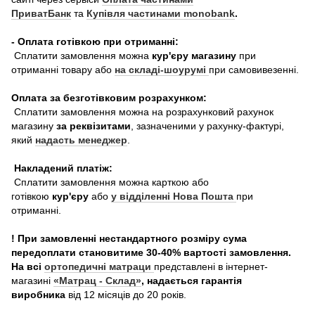
ПриватБанк
та
Купівля частинами monobank
.
- Оплата готівкою при отриманні:
Сплатити замовлення можна
кур'єру магазину
при
отриманні товару або
на складі-шоурумі
при самовивезенні.
Оплата за безготівковим розрахунком:
Сплатити замовлення можна на розрахунковий рахунок
магазину
за реквізитами
, зазначеними у рахунку-фактурі,
який
надасть менеджер
.
Накладений платіж:
Сплатити замовлення можна карткою або
готівкою
кур'єру
або
у відділенні Нова Пошта
при
отриманні.
! При замовленні нестандартного розміру сума
передоплати становитиме 30-40% вартості замовлення.
На всі
ортопедичні матраци
представлені в інтернет-
магазині
«Матрац - Склад»
, надається гарантія
виробника
від 12 місяців до 20 років.