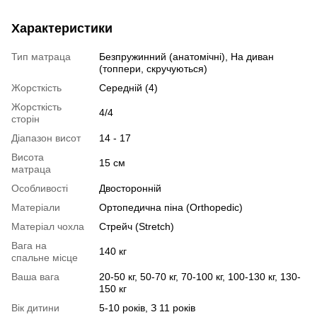
Характеристики
Тип матраца
Безпружинний (анатомічні), На диван
(топпери, скручуються)
Жорсткість
Середній (4)
Жорсткість
4/4
сторін
Діапазон висот
14 - 17
Висота
15 см
матраца
Особливості
Двосторонній
Матеріали
Ортопедична піна (Orthopedic)
Матеріал чохла
Стрейч (Stretch)
Вага на
140 кг
спальне місце
Ваша вага
20-50 кг, 50-70 кг, 70-100 кг, 100-130 кг, 130-
150 кг
Вік дитини
5-10 років, З 11 років