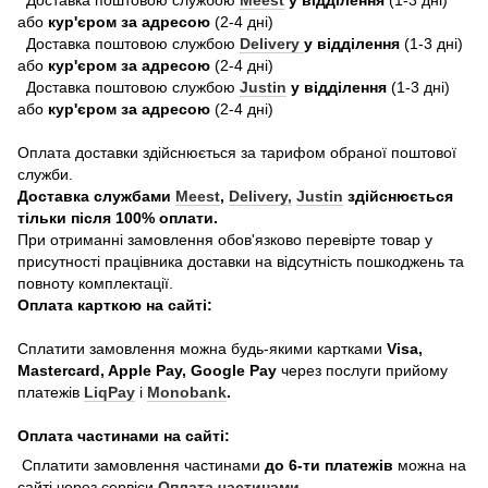
або
кур'єром за адресою
(2-4 дні)
Доставка поштовою службою
Delivery
у відділення
(1-3 дні)
або
кур'єром за адресою
(2-4 дні)
Доставка поштовою службою
Justin
у відділення
(1-3 дні)
або
кур'єром за адресою
(2-4 дні)
Оплата доставки здійснюється за тарифом обраної поштової
служби.
Доставка службами
Meest
,
Delivery,
Justin
здійснюється
тільки після 100% оплати.
При отриманні замовлення обов'язково перевірте товар у
присутності працівника доставки на відсутність пошкоджень та
повноту комплектації.
Оплата карткою на сайті:
Сплатити замовлення можна будь-якими картками
Visa,
Mastercard, Apple Pay, Google Pay
через послуги прийому
платежів
LiqPay
і
Monobank
.
Оплата частинами на сайті:
Сплатити замовлення частинами
до 6-ти платежів
можна на
сайті через сервіси
Оплата частинами