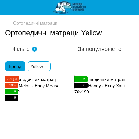
Ортопедичні матраци
Ортопедичні матраци Yellow
Фільтр
За популярністю
1
Бренд
Yellow
АКЦІЯ
6
−30%
6
6
6