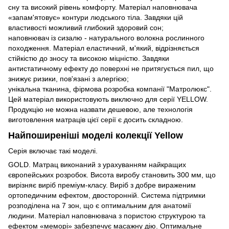
сну та високий рівень комфорту. Матеріал наповнювача
«запам'ятовує» контури людського тіла. Завдяки цій
властивості можливий глибокий здоровий сон;
наповнювач із сизалю - натурального волокна рослинного
походження. Матеріал еластичний, м'який, відрізняється
стійкістю до зносу та високою міцністю. Завдяки
антистатичному ефекту до поверхні не притягується пил, що
знижує ризики, пов'язані з алергією;
унікальна тканина, фірмова розробка компанії "Матролюкс".
Цей матеріал використовують виключно для серії YELLOW.
Продукцію не можна назвати дешевою, але технологія
виготовлення матраців цієї серії є досить складною.
Найпоширеніші моделі колекції Yellow
Серія включає такі моделі.
GOLD. Матрац виконаний з урахуванням найкращих
європейських розробок. Висота виробу становить 300 мм, що
вирізняє виріб преміум-класу. Виріб з добре вираженим
ортопедичним ефектом, двосторонній. Система підтримки
розподілена на 7 зон, що є оптимальним для анатомії
людини. Матеріал наповнювача з пористою структурою та
ефектом «меморі» забезпечує масажну дію. Оптимальне