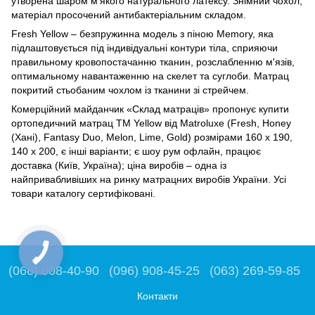
утворена шаром м'якого натурального латексу. Знімний чохол,
матеріал просочений антибактеріальним складом.
Fresh Yellow – безпружинна модель з піною Memory, яка
підлаштовується під індивідуальні контури тіла, сприяючи
правильному кровопостачанню тканин, розслабленню м'язів,
оптимальному навантаженню на скелет та суглоби. Матрац
покритий стьобаним чохлом із тканини зі стрейчем.
Комерційний майданчик «Склад матраців» пропонує купити
ортопедичний матрац ТМ Yellow від Matroluxe (Fresh, Honey
(Хані), Fantasy Duo, Melon, Lime, Gold) розмірами 160 х 190,
140 х 200, є інші варіанти; є шоу рум офлайн, працює
доставка (Київ, Україна); ціна виробів – одна із
найпривабливіших на ринку матрацних виробів України. Усі
товари каталогу сертифіковані.
(066) 008-40-90
(096) 908-45-25
(063) 269-59-85
Контакти