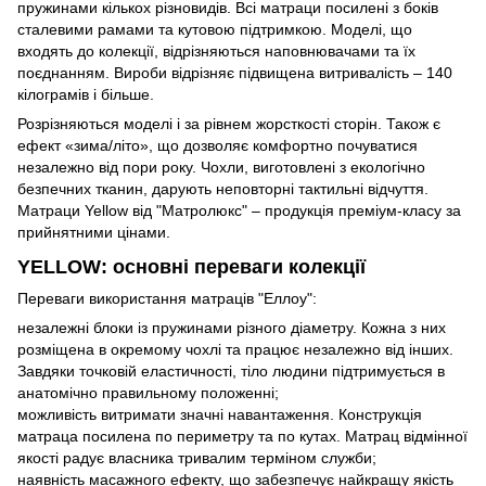
пружинами кількох різновидів. Всі матраци посилені з боків
сталевими рамами та кутовою підтримкою. Моделі, що
входять до колекції, відрізняються наповнювачами та їх
поєднанням. Вироби відрізняє підвищена витривалість – 140
кілограмів і більше.
Розрізняються моделі і за рівнем жорсткості сторін. Також є
ефект «зима/літо», що дозволяє комфортно почуватися
незалежно від пори року. Чохли, виготовлені з екологічно
безпечних тканин, дарують неповторні тактильні відчуття.
Матраци Yellow від "Матролюкс" – продукція преміум-класу за
прийнятними цінами.
YELLOW: основні переваги колекції
Переваги використання матраців "Еллоу":
незалежні блоки із пружинами різного діаметру. Кожна з них
розміщена в окремому чохлі та працює незалежно від інших.
Завдяки точковій еластичності, тіло людини підтримується в
анатомічно правильному положенні;
можливість витримати значні навантаження. Конструкція
матраца посилена по периметру та по кутах. Матрац відмінної
якості радує власника тривалим терміном служби;
наявність масажного ефекту, що забезпечує найкращу якість