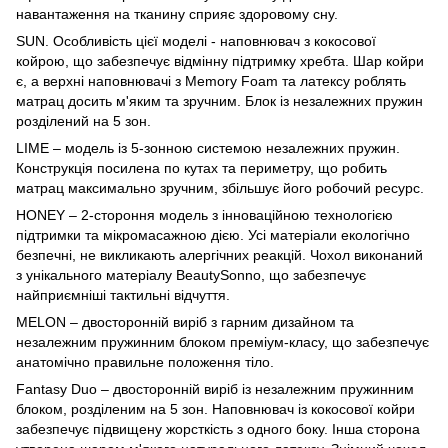
навантаження на тканину сприяє здоровому сну.
SUN. Особливість цієї моделі - наповнювач з кокосової
койрою, що забезпечує відмінну підтримку хребта. Шар койри
є, а верхні наповнювачі з Memory Foam та латексу роблять
матрац досить м'яким та зручним. Блок із незалежних пружин
розділений на 5 зон.
LIME – модель із 5-зонною системою незалежних пружин.
Конструкція посилена по кутах та периметру, що робить
матрац максимально зручним, збільшує його робочий ресурс.
HONEY – 2-стороння модель з інноваційною технологією
підтримки та мікромасажною дією. Усі матеріали екологічно
безпечні, не викликають алергічних реакцій. Чохол виконаний
з унікального матеріалу BeautySonnо, що забезпечує
найприємніші тактильні відчуття.
MELON – двосторонній виріб з гарним дизайном та
незалежним пружинним блоком преміум-класу, що забезпечує
анатомічно правильне положення тіло.
Fantasy Duo – двосторонній виріб із незалежним пружинним
блоком, розділеним на 5 зон. Наповнювач із кокосової койри
забезпечує підвищену жорсткість з одного боку. Інша сторона