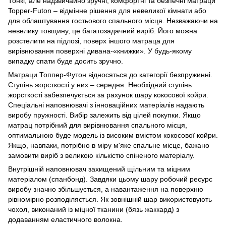
Тонкі, але надзвичайно зручні, комфортні та безпечні матраци
Topper-Futon – відмінне рішення для невеликої кімнати або
для облаштування гостьового спального місця. Незважаючи на
невелику товщину, це багатозадачний виріб. Його можна
розстелити на підлозі, поверх іншого матраца для
вирівнювання поверхні дивана-«книжки». У будь-якому
випадку спати буде досить зручно.
Матраци Топпер-Футон відносяться до категорії безпружинні.
Ступінь жорсткості у них – середня. Необхідний ступінь
жорсткості забезпечується за рахунок шару кокосової койри.
Спеціальні наповнювачі з інноваційних матеріалів надають
виробу пружності. Вибір залежить від цілей покупки. Якщо
матрац потрібний для вирівнювання спального місця,
оптимальною буде модель із високим вмістом кокосової койри.
Якщо, навпаки, потрібно в міру м'яке спальне місце, бажано
замовити виріб з великою кількістю спіненого матеріалу.
Внутрішній наповнювач захищений щільним та міцним
матеріалом (спанбонд). Завдяки цьому шару робочий ресурс
виробу значно збільшується, а навантаження на поверхню
рівномірно розподіляється. Як зовнішній шар використовують
чохол, виконаний із міцної тканини (бязь жаккард) з
додаванням еластичного волокна.