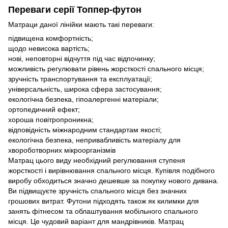
Переваги серії Топпер-футон
Матраци даної лінійки мають такі переваги:
підвищена комфортність;
щодо невисока вартість;
нові, неповторні відчуття під час відпочинку;
можливість регулювати рівень жорсткості спального місця;
зручність транспортування та експлуатації;
універсальність, широка сфера застосування;
екологічна безпека, гіпоалергенні матеріали;
ортопедичний ефект;
хороша повітропроникна;
відповідність міжнародним стандартам якості;
екологічна безпека, непривабливість матеріалу для
хвороботворних мікроорганізмів
Матрац цього виду необхідний регулювання ступеня
жорсткості і вирівнювання спального місця. Купівля подібного
виробу обходиться значно дешевше за покупку нового дивана.
Ви підвищуєте зручність спального місця без значних
грошових витрат. Футони підходять також як килимки для
занять фітнесом та облаштування мобільного спального
місця. Це чудовий варіант для мандрівників. Матрац