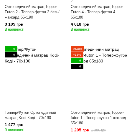
2
Ортопедичний матрац Topper-
Ортопедичний матрац Topper-
Futon 2 - Топпер-футон 2 бязь/
Futon 4 - Топпер-футон 4
жаккард 65x190
65x180
3 105 грн
4 018 грн
В наявності
В наявності
6
АКЦІЯ
6
−13%
6
6
Топпер/Футон Ортопедичний
Ортопедичний матрац Topper-
матрац Kodi-Коді - 70x190
futon 1 - Топер-футон 1 жакард
65x180
1 477 грн
1 205 грн
В наявності
1 386 грн