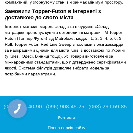
компактний, у згорнутому стані він займає мінімум простору.
Замовити Topper-Futon в інтернеті з
доставкою до свого міста
Інтернет-магазин мережі складів та шоурумів «Склад
матраців» пропонує купити ортопедичні матраци ТМ Topper
Futon (Топпер Футон) від Matroluxe: моделі 1, 2, 3, 4, 5, 6, 9,
Roll, Topper Futon Red Line Sweep з чохлами з бязі жаккарда
за найкращими цінами для міста Київ, з доставкою по Україні
(у Києві, Одесі, Вінниці тощо). Усі товари виготовлені за
міжнародними стандартами, що підтверджено сертифікатами
якості. Система фільтрів дозволяє вибрати модель за
потрібними параметрами.
(066) 008-40-90
(096) 908-45-25
(063) 269-59-85
Контакти
Повна версія сайту