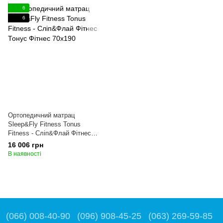
6
6
Ортопедичний матрац
Sleep&Fly Fitness Tonus
Fitness - Сліп&Флай Фітнес
Тонус Фітнес 70x190
16 006 грн
В наявності
(066) 008-40-90
(096) 908-45-25
(063) 269-59-85