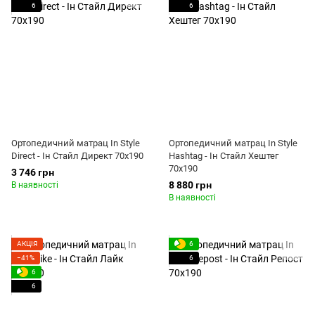
6
6
Ортопедичний матрац In Style
Ортопедичний матрац In Style
Direct - Ін Стайл Директ 70x190
Hashtag - Ін Стайл Хештег
70x190
3 746 грн
8 880 грн
В наявності
В наявності
АКЦІЯ
6
−41%
6
6
6