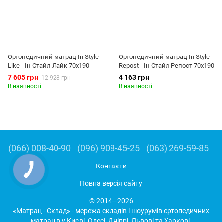
Ортопедичний матрац In Style
Ортопедичний матрац In Style
Like - Ін Стайл Лайк 70x190
Repost - Ін Стайл Репост 70x190
7 605 грн
4 163 грн
12 928 грн
В наявності
В наявності
(066) 008-40-90
(096) 908-45-25
(063) 269-59-85
Контакти
Повна версія сайту
© 2014—2026
«Матрац - Склад» - мережа складів і шоурумів ортопедичних
матраців у Києві, Одесі, Дніпрі, Львові та Харкові.