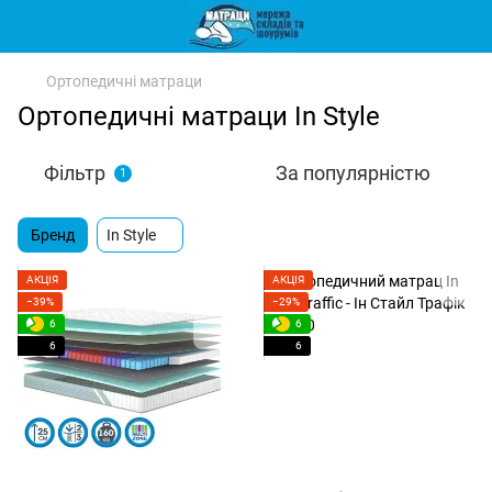
Ортопедичні матраци
Ортопедичні матраци In Style
Фільтр
За популярністю
1
Бренд
In Style
АКЦІЯ
АКЦІЯ
−39%
−29%
6
6
6
6