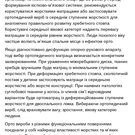
формування кістково-м'язової системи, рекомендується
користуватися жорсткими матрацами або застосовувати
ортопедичний виріб із середнім ступенем жорсткості для
анатомічно правильного розвитку хребетного стовпа.
Користувачі середньої вікової категорії надають перевагу
матрацам із середнім рівнем жорсткості. Люди похилого віку
частіше воліють м'якше спальне місце з ефектом орто.
Якщо діагностовано дисфункцію опорно-рухового апарату,
тоді вибір ортопедичного матраца визначається конкретним
захворюванням. При ураженнях міжхребцевого диска, тканин
хребців зручнішим буде матрац із мінімальним ступенем
жорсткості. При деформаціях хребетного стовпа, сколіотичній
поставі у дитини застосовують матраци із середньою
жорсткістю або жорсткі конструкції. При наявних патологіях
суглобової тканини у когось із членів сім'ї відповідним
варіантом буде ортоматрац із диференційованим ступенем
жорсткості для двоспального ліжка. Вибираючи ортопедичний
виріб, слід враховувати вагу, зростання, вікову категорію
людини.
Орто вироби з різними функціональними поверхнями
поєднали у собі найкращі властивості жорстких та м'яких