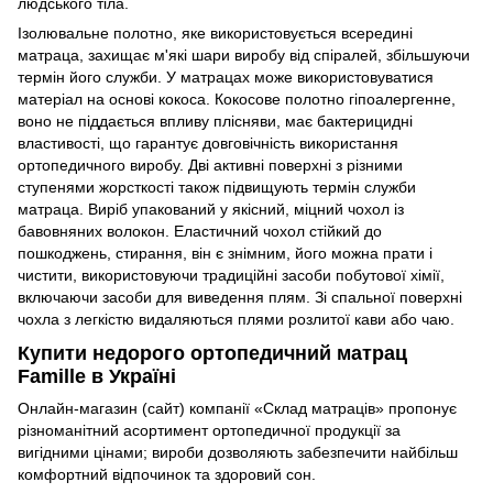
людського тіла.
Ізолювальне полотно, яке використовується всередині
матраца, захищає м'які шари виробу від спіралей, збільшуючи
термін його служби. У матрацах може використовуватися
матеріал на основі кокоса. Кокосове полотно гіпоалергенне,
воно не піддається впливу плісняви, має бактерицидні
властивості, що гарантує довговічність використання
ортопедичного виробу. Дві активні поверхні з різними
ступенями жорсткості також підвищують термін служби
матраца. Виріб упакований у якісний, міцний чохол із
бавовняних волокон. Еластичний чохол стійкий до
пошкоджень, стирання, він є знімним, його можна прати і
чистити, використовуючи традиційні засоби побутової хімії,
включаючи засоби для виведення плям. Зі спальної поверхні
чохла з легкістю видаляються плями розлитої кави або чаю.
Купити недорого ортопедичний матрац
Famille в Україні
Онлайн-магазин (сайт) компанії «Склад матраців» пропонує
різноманітний асортимент ортопедичної продукції за
вигідними цінами; вироби дозволяють забезпечити найбільш
комфортний відпочинок та здоровий сон.