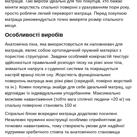
матраців. Такі вироби ідеальні для тих покупців, хто бажає
міняти жорсткість спальної поверхні з урахуванням пори року,
просто роблячи легкий переворот матраца. Перед покупкою
матраца рекомендується точно виміряти розмір спального
місця.
Особливості виробів
Анатомічна піна, яка використовується як наповнювач для
матраців, являє собою ортопедичний пружний матеріал з
пористою структурою. Завдяки особливій комірчастій текстурі
здійснюється правильний розподіл тиску на різні зони тіла,
знімається напруга з судинної системи та покращується
настрій вранці після сну. Жорсткість функціональних
поверхонь матраца має різні рівні (середній, помірно жорсткий
та ін.). Кожен покупець знайде для себе ідеальний матрац, що
відповідає їх індивідуальним уподобанням. Максимально
можливе навантаження (тобто вага сплячої людини +20 кг) на
спальну поверхню становить 150 кг.
Спіральні блоки всередині матраца додатково посилені.
Незалежні пружинні конструкції особливо сприйнятливі до
точкових навантажень, тому створюють умови для надійної
підтримки хребетного стовпа та анатомічного становища