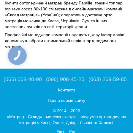
Купити ортопедичний матрац бренду Famille, тонкий топпер
top reve cocos 80х190 см можна в онлайн-магазині компанії
«Склад матраців» (Україна); оперативна доставка орто
матраців можлива до Києва, Чернівців, Сум та інших
населених пунктів по всій території країни.
Професійні менеджери компанії нададуть цікаву інформацію,
допоможуть обрати оптимальний варіант ортопедичного
матраца.
(066) 008-40-90
(096) 908-45-25
(063) 269-59-85
Контакти
Повна версія сайту
© 2014—2026
«Матрац - Склад» - мережа складів і шоурумів ортопедичних
матраців у Києві, Одесі, Дніпрі, Львові та Харкові.
Укр
Рус