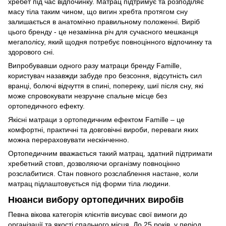
хребет під час відпочинку. Матрац підтримує та розподіляє
масу тіла таким чином, що вигин хребта протягом сну
залишається в анатомічно правильному положенні. Виріб
цього бренду - це незамінна річ для сучасного мешканця
мегаполісу, який щодня потребує повноцінного відпочинку та
здорового сні.
Випробувавши одного разу матраци бренду Famille,
користувач назавжди забуде про безсоння, відсутність сил
вранці, болючі відчуття в спині, попереку, шиї після сну, які
може спровокувати незручне спальне місце без
ортопедичного ефекту.
Якісні матраци з ортопедичним ефектом Famille – це
комфортні, практичні та довговічні вироби, переваги яких
можна перераховувати нескінченно.
Ортопедичним вважається такий матрац, здатний підтримати
хребетний стовп, дозволяючи організму повноцінно
розслабитися. Стан повного розслаблення настане, коли
матрац підлаштовується під форми тіла людини.
Нюанси вибору ортопедичних виробів
Певна вікова категорія клієнтів висуває свої вимоги до
організації та якості спального місця. До 25 років, у період