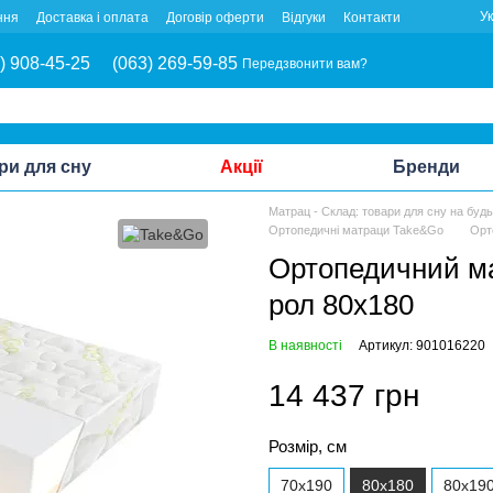
У
ння
Доставка і оплата
Договір оферти
Відгуки
Контакти
) 908-45-25
(063) 269-59-85
Передзвонити вам?
ри для сну
Акції
Бренди
Матрац - Склад: товари для сну на буд
Ортопедичні матраци Take&Go
Орт
Ортопедичний м
рол 80x180
В наявності
Артикул: 901016220
14 437 грн
Розмір, см
70x190
80х180
80x19