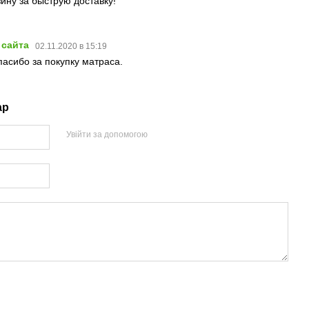
ину за быструю доставку!
 сайта
02.11.2020 в 15:19
асибо за покупку матраса.
ар
Увійти за допомогою