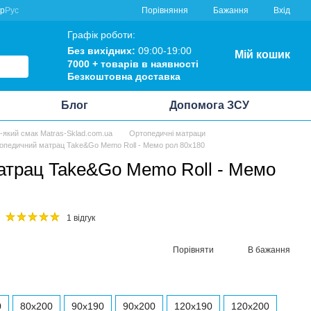
Порівняння
кр
Рус
Бажання
Вхід
Графік роботи:
Без вихідних:
09:00-19:00
Мій кошик
7000 +
товарів в наявності
Безкоштовна
доставка
Блог
Допомога ЗСУ
ь-який смак Matras-Sklad.com.ua
Ортопедичні матраци
опедичний матрац Take&Go Memo Roll - Мемо рол 80x180
атрац Take&Go Memo Roll - Мемо
1 відгук
Порівняти
В бажання
0
80x200
90x190
90x200
120x190
120x200