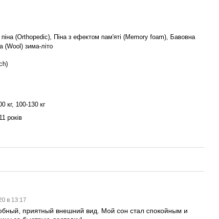
піна (Orthopedic), Піна з ефектом пам'яті (Memory foam), Бавовна
а (Wool) зима-літо
ch)
00 кг, 100-130 кг
11 років
20 в 13:17
добный, приятный внешний вид. Мой сон стал спокойным и