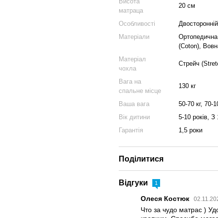
Висота
20 см
матраца
Особливості
Двосторонній
Матеріали
Ортопедична 
(Coton), Вовн
Матеріал
Стрейч (Stret
чохла
Вага на
130 кг
спальне місце
Ваша вага
50-70 кг, 70-1
Вік дитини
5-10 років, З 
Гарантія
1,5 роки
Поділитися
Відгуки
1
Олеся Костюк
02.11.20
Что за чудо матрас ) У