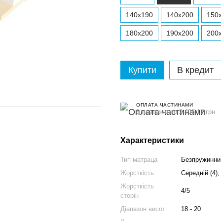
140x190
140x200
150
180x200
190х200
200
Купити
В кредит
ОПЛАТА ЧАСТИНАМИ
6 платежів по 2 406.17 грн
Характеристики
Тип матраца
Безпружинний
Жорсткість
Середній (4),
Жорсткість
4/5
сторін
Діапазон висот
18 - 20